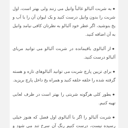
●
به شربت آلبالو غالباً وانیل می زنند ولی بهتر است، اول
شربت را بدون وانیل درست کنید و یک لیوان آن را با آب و
یخ بنوشید، اگر عطر خود آلبالو به نظرتان کافی نیامد وانیل
به آن اضافه کنید.
●
از آلبالوی باقیمانده در شربت آلبالو می توانید مربای
آلبالو درست کنید.
●
برای تزیین پارچ شربت می توانید آلبالوهای تازه و هسته
گرفته شده را حلقه حلقه کنید و همراه یخ داخل پارچ بریزید.
●
بطور کلی هرگونه شربتی را بهتر است در ظرف لعابی
تهیه کنیم.
●
شربت آلبالو را اگر با آلبالوی اول فصل که هنوز خیلی
رسیده نیست، درست کنیم رنگ آن سرخ تند می شود و