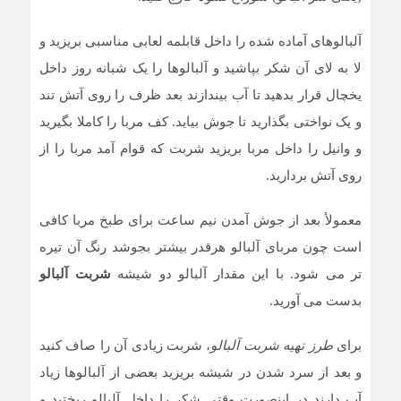
آلبالوهای آماده شده را داخل قابلمه لعابی مناسبی بریزید و
لا به لای آن شکر بپاشید و آلبالوها را یک شبانه روز داخل
یخچال قرار بدهید تا آب بیندازند بعد ظرف را روی آتش تند
و یک نواختی بگذارید تا جوش بیاید. کف مربا را کاملا بگیرید
و وانیل را داخل مربا بریزید شربت که قوام آمد مربا را از
روی آتش بردارید.
معموﻷ بعد از جوش آمدن نیم ساعت برای طبخ مربا کافی
است چون مربای آلبالو هرقدر بیشتر بجوشد رنگ آن تیره
تر می شود. با این مقدار آلبالو دو شیشه
شربت آلبالو
بدست می آورید.
برای
طرز تهیه شربت آلبالو
، شربت زیادی آن را صاف کنید
و بعد از سرد شدن در شیشه بریزید بعضی از آلبالوها زیاد
آب دارند در اینصورت وقتی شکر را داخل آلبالو ریختید و