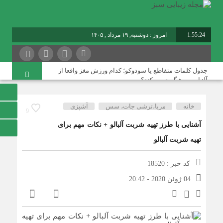
1:55:25
امروز : دوشنبه, ۱۹ مرداد , ۱۴۰۵
برابر با : Monday - 10 August - 2026
جدول کلمات متقاطع یا سودوکو؛ کدام ورزش مغز واقعا از
آلزایمر پیشگیری می‌کند؟
چگونه می‌توان سیگار را برای همیشه ترک کرد و کدام روش‌ها
خانه
مربا،ترشی جات، سس
آشپزی
9
بیشترین شانس موفقیت را دارند؟
آشنایی با طرز تهیه شربت آلبالو + نکات مهم برای
تحقیقی تازه: پروتین کمتر به پیری سالم‌تر کمک می‌کند
تهیه شربت آلبالو
پاسخ علم به یکی از قدیمی‌ترین پرسش‌های بشر؛ مغز چگونه
تصمیم می‌گیرد عاشق چه کسی شویم؟
کد خبر : 18520
04 ژوئن 2020 - 20:42
پژوهش: جایگزینی اجاق گاز با اجاق برقی می‌تواند به اندازه
داروها حملات آسم را کاهش دهد
فقط شیر نیست؛ متخصصان می‌گویند این خوراکی‌ها سال‌ها