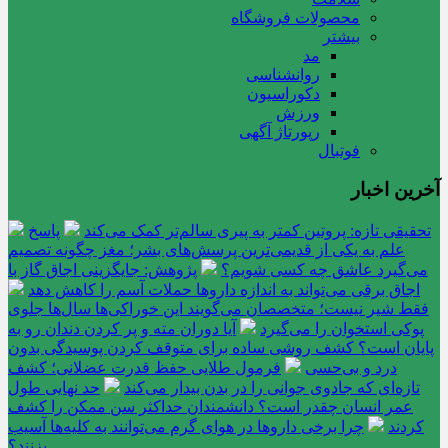
محصولات فروشگاه
بیشتر
مد
روانشناسی
دکوراسیون
ورزش
رپورتاژ آگهی
فوتبال
آخرین اخبار
تحقیقی تازه: پروتین کمتر به پیری سالم‌تر کمک می‌کند
پاسخ
علم به یکی از قدیمی‌ترین پرسش‌های بشر؛ مغز چگونه تصمیم
می‌گیرد عاشق چه کسی شویم؟
پژوهش: جایگزینی اجاق گاز با
اجاق برقی می‌تواند به اندازه داروها حملات آسم را کاهش دهد
فقط شیر نیست؛ متخصصان می‌گویند این خوراکی‌ها سال‌ها جلوی
پوکی استخوان را می‌گیرد
آیا دوران مته و پر کردن دندان رو به
پایان است؟ کشف روشی ساده برای متوقف کردن پوسیدگی بدون
درد و بی‌حسی
فرمول طلایی حفظ قدرت عضلانی؛ کشف
تازه‌ای که جادوی جوانی را در بدن بیدار می‌کند
حد نهایی طول
عمر انسان چقدر است؟ دانشمندان حداکثر سن ممکن را کشف
کردند
چرا برخی داروها در هوای گرم می‌توانند به کلیه‌ها آسیب
بزنند؟