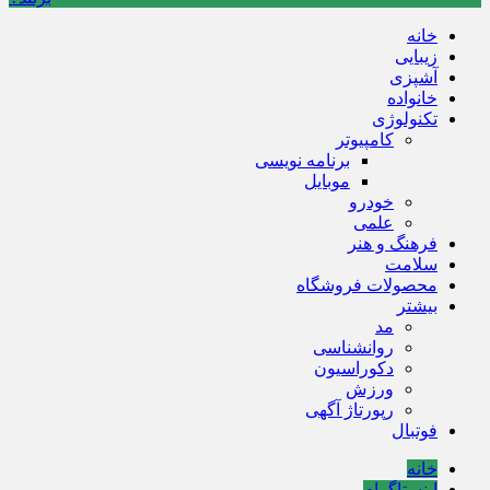
خانه
زیبایی
آشپزی
خانواده
تکنولوژی
کامپیوتر
برنامه نویسی
موبایل
خودرو
علمی
فرهنگ و هنر
سلامت
محصولات فروشگاه
بیشتر
مد
روانشناسی
دکوراسیون
ورزش
رپورتاژ آگهی
فوتبال
خانه
اینستاگرام