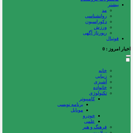
بیشتر
مد
روانشناسی
دکوراسیون
ورزش
رپورتاژ آگهی
فوتبال
اخبار امروز :
0
خانه
زیبایی
آشپزی
خانواده
تکنولوژی
کامپیوتر
برنامه نویسی
موبایل
خودرو
علمی
فرهنگ و هنر
سلامت