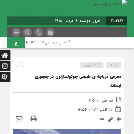
20:21:18
امروز : دوشنبه, ۱۹ مرداد , ۱۴۰۵
آدامس مهندسی‌شده‌ HPV را تا ۹۳ درصد کاهش داد!
خانه
گردشگری
8
معرفی دریاچه ی طبیعی جوکولسارلون در جمهوری
ایسلند
کد خبر : 30610
22 اکتبر 2021 - 16:54