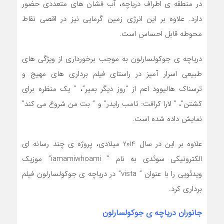
در منطقه ی اطراف دریاچه، آب فشان های متعددی حضور
دارد. علاوه بر این انرژی زمین گرمایی نیز در اقصی نقاط
محوطه قابل احساس است.
دریاچه ی جوکولسارلون به موجب برخورداری از ویژگی های
طبیعی اسرار آمیز در راستای فیلم برداری های مهیج و
ترسناک هالیوود اعم از “روز دیگر بمیر”، ” یک منظره برای
کشتن”، ” لارا کرافت: تامب رایدر” و ” بت من شروع می کند”
نمایش داده شده است.
علاوه بر این در سال 2014 میلادی، پروژه ی چند رسانه ای
الکترونیکی سوئدی به نام ” iamamiwhoami” موزیک
ویدئویی را با عنوان ” vista” در دریاچه ی جوکولسارلون فیلم
برداری کرد.
جانوران دریاچه ی جوکولسارلون