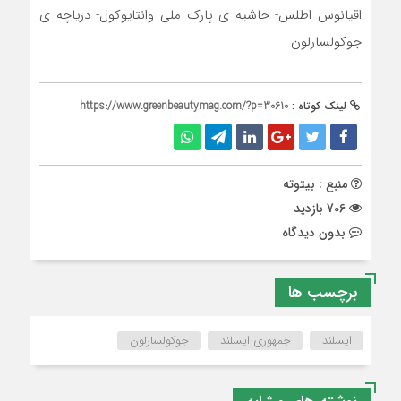
اقیانوس اطلس- حاشیه ی پارک ملی وانتایوکول- دریاچه ی
جوکولسارلون
لینک کوتاه :
https://www.greenbeautymag.com/?p=30610
منبع : بیتوته
706 بازدید
بدون دیدگاه
برچسب ها
ایسلند
جمهوری ایسلند
جوکولسارلون