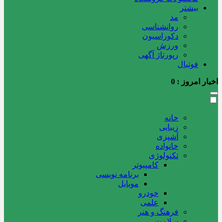
بیشتر
مد
روانشناسی
دکوراسیون
ورزش
رپورتاژ آگهی
فوتبال
اخبار امروز :
0
خانه
زیبایی
آشپزی
خانواده
تکنولوژی
کامپیوتر
برنامه نویسی
موبایل
خودرو
علمی
فرهنگ و هنر
سلامت