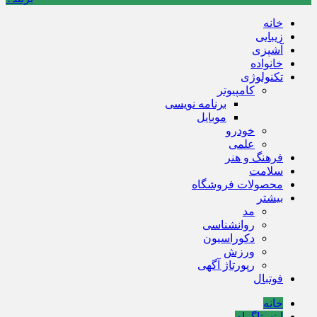
خانه
زیبایی
آشپزی
خانواده
تکنولوژی
کامپیوتر
برنامه نویسی
موبایل
خودرو
علمی
فرهنگ و هنر
سلامت
محصولات فروشگاه
بیشتر
مد
روانشناسی
دکوراسیون
ورزش
رپورتاژ آگهی
فوتبال
خانه
اینستاگرام