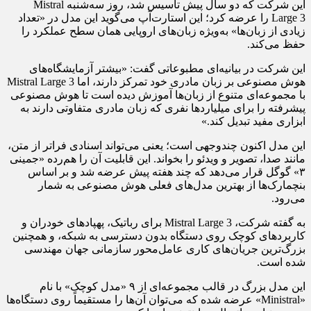
این شرکت که دو سال پیش تاسیس شد، روز سه‌شنبه Mistral
Large 3 را عرضه کرد؛ این استارت‌آپ می‌گوید این مدل در «تعداد
زیادی از زبان‌ها» به‌ویژه زبان‌های اروپایی همان سطح عملکرد را
حفظ می‌کند.
این شرکت در بیانیه‌ای مطبوعاتی گفت: «بیشتر آزمایشگاه‌های
هوش مصنوعی بر زبان مادری خود تمرکز دارند، اما Mistral Large 3
با مجموعه‌ای متنوع از زبان‌ها آموزش دیده است تا هوش مصنوعی
پیشرفته را برای میلیاردها نفری که زبان مادری متفاوتی دارند به
ابزاری مفید تبدیل کند.»
این مدل اکنون چندوجهی است؛ یعنی می‌تواند اسنادی فراتر از متن،
مانند صدا، تصویر و ویدئو را بخواند. این قابلیت آن را هم‌رده «جمینی
۳» گوگل قرار می‌دهد که چند هفته پیش عرضه شد و بر اساس
بنچمارک‌ها از بهترین مدل‌های فعلی هوش مصنوعی به شمار
می‌رود.
به گفته شرکت، Mistral Large 3 برای رباتیک، پهپادهای خودران و
کاربردهای کوچک روی دستگاه بدون دسترسی به شبکه، و همچنین
بزرگ‌ترین جریان‌های کاری عامل‌محور سازمانی جهان مهندسی
شده است.
این مدل بزرگ در قالب مجموعه‌ای از ۹ «مدل کوچک» با نام
«Ministral» عرضه شده که می‌توان آن‌ها را مستقیماً روی دستگاه‌ها