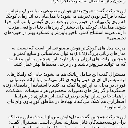
و بدون نیاز به اتصال به اینترنت اجرا کرد.
این شرکت گفت: «موج بعدی هوش مصنوعی نه با صرفِ مقیاس،
بلکه با فراگیر بودن تعریف می‌شود؛ با مدل‌هایی به اندازه‌ای کوچک
که روی یک پهپاد، در خودرو، در ربات‌ها، روی گوشی یا لپ‌تاپ اجرا
شوند. مدل‌های کوچک برای بیشتر کاربردهای دنیای واقعی مزیت
دارند: هزینه استنتاج کمتر، تاخیر پایین‌تر و عملکرد بهتر در حوزه‌های
تخصصی.»
مزیت مدل‌های کوچک‌تر هوش مصنوعی این است که نسبت به
مدل‌های زبانی بزرگ (LLM) به توان محاسباتی و منابع کمتر و
همچنین تراشه‌های ارزان‌تر نیاز دارند. این همچنین به این معناست
که می‌توانند سریع‌تر باشند و در برخی محیط‌ها بهتر عمل کنند.
میسترال گفت این شامل رباتیک هم می‌شود؛ جایی که راهکارهای
لبه میسترال ای‌آی بدون وای‌فای کار می‌کنند و با ارائه عیب‌یابی
فوری در محل، به اپراتورها کمک می‌کنند با استفاده از داده‌های زنده
حسگرها و گزارش‌های تعمیرات مخصوص هر تاسیسات، مشکلات
را همان‌جا در سالن تولید برطرف کنند. این فناوری در شرایط
اضطراری هم کمک می‌کند تا پهپادها در مناطق کورِ بدون وای‌فای
دوام بیاورند.
این شرکت همچنین گفت مدل‌هایش متن‌باز است؛ به این معنا که
برای توسعه‌دهندگان قابل سفارشی‌سازی است. میسترال گفت:
«به این ترتیب هوش مصنوعی پیشرو فارغ از زبان مادری شما در