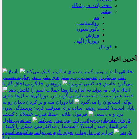
محصولات فروشگاه
بیشتر
مد
روانشناسی
دکوراسیون
ورزش
رپورتاژ آگهی
فوتبال
آخرین اخبار
تحقیقی تازه: پروتین کمتر به پیری سالم‌تر کمک می‌کند
پاسخ
علم به یکی از قدیمی‌ترین پرسش‌های بشر؛ مغز چگونه تصمیم
می‌گیرد عاشق چه کسی شویم؟
پژوهش: جایگزینی اجاق گاز با
اجاق برقی می‌تواند به اندازه داروها حملات آسم را کاهش دهد
فقط شیر نیست؛ متخصصان می‌گویند این خوراکی‌ها سال‌ها جلوی
پوکی استخوان را می‌گیرد
آیا دوران مته و پر کردن دندان رو به
پایان است؟ کشف روشی ساده برای متوقف کردن پوسیدگی بدون
درد و بی‌حسی
فرمول طلایی حفظ قدرت عضلانی؛ کشف
تازه‌ای که جادوی جوانی را در بدن بیدار می‌کند
حد نهایی طول
عمر انسان چقدر است؟ دانشمندان حداکثر سن ممکن را کشف
کردند
چرا برخی داروها در هوای گرم می‌توانند به کلیه‌ها آسیب
بزنند؟