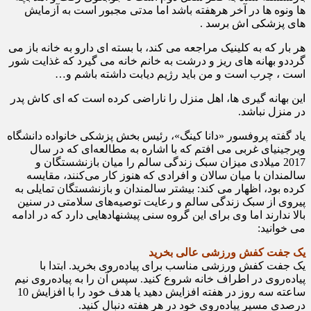
ها ونوه ها در آخر هرهفته باشد اما مدتی مجبور است به آزمایش
های پزشکی اش برسد .
هر بار که به کلینیک مراجعه می کند، با بسته ای دارو به خانه باز می
گرددو بهانه های ریز و درشت به خانم خانه می گیرد که غذایت شور
است ، چرب است و من باید رژیم دیابت داشته باشم و…
این بهانه گیری ها، اهل منزل را ناراضی کرده است که ای کاش پدر
در منزل نباشد.
یاد گفته پروفسور «دانا کینگ»، رئیس بخش پزشکی خانواده دانشگاه
ویرجینیای غربی می افتم که با اشاره به مطالعه‌ای که در سال
2017 میلادی میزان سبک زندگی سالم را میان بازنشستگان و
سالمندان با میان سالان و افرادی که هنوز کار می‌کنند، مقایسه
کرده بود، اظهار می کند: بیشتر سالمندان و بازنشستگان تمایلی به
پیروی از سبک زندگی سالم و رعایت توصیه‌های سلامتی در سنین
بالا ندارند اما وی برای این گروه سنی پیشنهادهایی دارد که در ادامه
می خوانید:
یک جفت کفش ورزشی عالی بخرید
یک جفت کفش ورزشی مناسب برای پیاده‌روی بخرید. ابتدا با
پیاده‌روی در اطراف خانه شروع کنید. سپس آن را به پیاده‌روی نیم
ساعته سه روز در هفته افزایش دهید یا هدف خود را با افزایش 10
درصدی مسیر پیاده‌روی خود در هر هفته دنبال کنید.