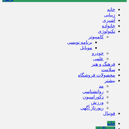
خانه
زیبایی
آشپزی
خانواده
تکنولوژی
کامپیوتر
برنامه نویسی
موبایل
خودرو
علمی
فرهنگ و هنر
سلامت
محصولات فروشگاه
بیشتر
مد
روانشناسی
دکوراسیون
ورزش
رپورتاژ آگهی
فوتبال
خانه
اینستاگرام