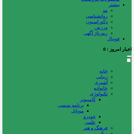
بیشتر
مد
روانشناسی
دکوراسیون
ورزش
رپورتاژ آگهی
فوتبال
اخبار امروز :
0
خانه
زیبایی
آشپزی
خانواده
تکنولوژی
کامپیوتر
برنامه نویسی
موبایل
خودرو
علمی
فرهنگ و هنر
سلامت