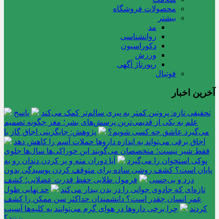
محصولات فروشگاه
بیشتر
مد
روانشناسی
دکوراسیون
ورزش
رپورتاژ آگهی
فوتبال
آخرین اخبار
تحقیقی تازه: پروتین کمتر به پیری سالم‌تر کمک می‌کند
پاسخ
علم به یکی از قدیمی‌ترین پرسش‌های بشر؛ مغز چگونه تصمیم
می‌گیرد عاشق چه کسی شویم؟
پژوهش: جایگزینی اجاق گاز با
اجاق برقی می‌تواند به اندازه داروها حملات آسم را کاهش دهد
فقط شیر نیست؛ متخصصان می‌گویند این خوراکی‌ها سال‌ها جلوی
پوکی استخوان را می‌گیرد
آیا دوران مته و پر کردن دندان رو به
پایان است؟ کشف روشی ساده برای متوقف کردن پوسیدگی بدون
درد و بی‌حسی
فرمول طلایی حفظ قدرت عضلانی؛ کشف
تازه‌ای که جادوی جوانی را در بدن بیدار می‌کند
حد نهایی طول
عمر انسان چقدر است؟ دانشمندان حداکثر سن ممکن را کشف
کردند
چرا برخی داروها در هوای گرم می‌توانند به کلیه‌ها آسیب
بزنند؟