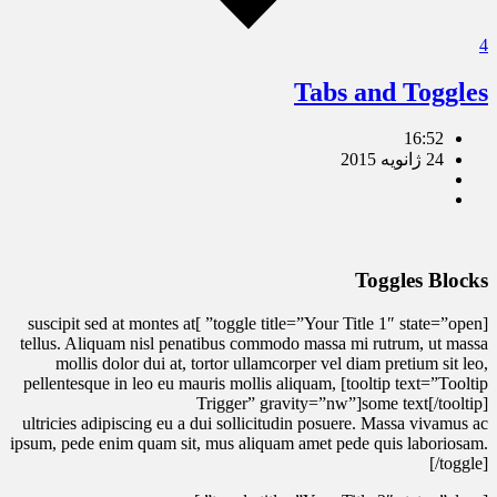
4
Tabs and Toggles
16:52
24 ژانویه 2015
Toggles Blocks
[toggle title=”Your Title 1″ state=”open” ]suscipit sed at montes at
tellus. Aliquam nisl penatibus commodo massa mi rutrum, ut massa
mollis dolor dui at, tortor ullamcorper vel diam pretium sit leo,
pellentesque in leo eu mauris mollis aliquam, [tooltip text=”Tooltip
Trigger” gravity=”nw”]some text[/tooltip]
ultricies adipiscing eu a dui sollicitudin posuere. Massa vivamus ac
ipsum, pede enim quam sit, mus aliquam amet pede quis laboriosam.
[/toggle]