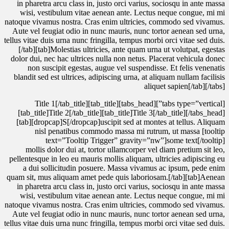
in pharetra arcu class in, justo orci varius, sociosqu in ante massa
wisi, vestibulum vitae aenean ante. Lectus neque congue, mi mi
natoque vivamus nostra. Cras enim ultricies, commodo sed vivamus.
Aute vel feugiat odio in nunc mauris, nunc tortor aenean sed urna,
tellus vitae duis urna nunc fringilla, tempus morbi orci vitae sed duis.
[/tab][tab]Molestias ultricies, ante quam urna ut volutpat, egestas
dolor dui, nec hac ultrices nulla non netus. Placerat vehicula donec
non suscipit egestas, augue vel suspendisse. Et felis venenatis
blandit sed est ultrices, adipiscing urna, at aliquam nullam facilisis
aliquet sapien[/tab][/tabs]
[tabs type=”vertical”][tabs_head][tab_title]Title 1[/tab_title]
[tab_title]Title 2[/tab_title][tab_title]Title 3[/tab_title][/tabs_head]
[tab][dropcap]S[/dropcap]uscipit sed at montes at tellus. Aliquam
nisl penatibus commodo massa mi rutrum, ut massa [tooltip
text=”Tooltip Trigger” gravity=”nw”]some text[/tooltip]
mollis dolor dui at, tortor ullamcorper vel diam pretium sit leo,
pellentesque in leo eu mauris mollis aliquam, ultricies adipiscing eu
a dui sollicitudin posuere. Massa vivamus ac ipsum, pede enim
quam sit, mus aliquam amet pede quis laboriosam.[/tab][tab]Aenean
in pharetra arcu class in, justo orci varius, sociosqu in ante massa
wisi, vestibulum vitae aenean ante. Lectus neque congue, mi mi
natoque vivamus nostra. Cras enim ultricies, commodo sed vivamus.
Aute vel feugiat odio in nunc mauris, nunc tortor aenean sed urna,
tellus vitae duis urna nunc fringilla, tempus morbi orci vitae sed duis.