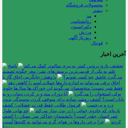
محصولات فروشگاه
بیشتر
مد
روانشناسی
دکوراسیون
ورزش
رپورتاژ آگهی
فوتبال
آخرین اخبار
تحقیقی تازه: پروتین کمتر به پیری سالم‌تر کمک می‌کند
پاسخ
علم به یکی از قدیمی‌ترین پرسش‌های بشر؛ مغز چگونه تصمیم
می‌گیرد عاشق چه کسی شویم؟
پژوهش: جایگزینی اجاق گاز با
اجاق برقی می‌تواند به اندازه داروها حملات آسم را کاهش دهد
فقط شیر نیست؛ متخصصان می‌گویند این خوراکی‌ها سال‌ها جلوی
پوکی استخوان را می‌گیرد
آیا دوران مته و پر کردن دندان رو به
پایان است؟ کشف روشی ساده برای متوقف کردن پوسیدگی بدون
درد و بی‌حسی
فرمول طلایی حفظ قدرت عضلانی؛ کشف
تازه‌ای که جادوی جوانی را در بدن بیدار می‌کند
حد نهایی طول
عمر انسان چقدر است؟ دانشمندان حداکثر سن ممکن را کشف
کردند
چرا برخی داروها در هوای گرم می‌توانند به کلیه‌ها آسیب
بزنند؟