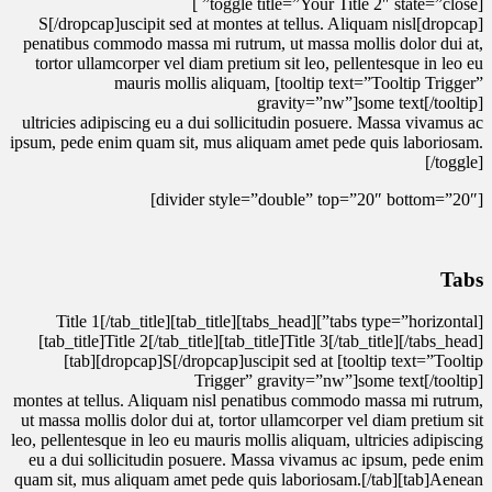
[toggle title=”Your Title 2″ state=”close” ]
[dropcap]S[/dropcap]uscipit sed at montes at tellus. Aliquam nisl
penatibus commodo massa mi rutrum, ut massa mollis dolor dui at,
tortor ullamcorper vel diam pretium sit leo, pellentesque in leo eu
mauris mollis aliquam, [tooltip text=”Tooltip Trigger”
gravity=”nw”]some text[/tooltip]
ultricies adipiscing eu a dui sollicitudin posuere. Massa vivamus ac
ipsum, pede enim quam sit, mus aliquam amet pede quis laboriosam.
[/toggle]
[divider style=”double” top=”20″ bottom=”20″]
Tabs
[tabs type=”horizontal”][tabs_head][tab_title]Title 1[/tab_title]
[tab_title]Title 2[/tab_title][tab_title]Title 3[/tab_title][/tabs_head]
[tab][dropcap]S[/dropcap]uscipit sed at [tooltip text=”Tooltip
Trigger” gravity=”nw”]some text[/tooltip]
montes at tellus. Aliquam nisl penatibus commodo massa mi rutrum,
ut massa mollis dolor dui at, tortor ullamcorper vel diam pretium sit
leo, pellentesque in leo eu mauris mollis aliquam, ultricies adipiscing
eu a dui sollicitudin posuere. Massa vivamus ac ipsum, pede enim
quam sit, mus aliquam amet pede quis laboriosam.[/tab][tab]Aenean