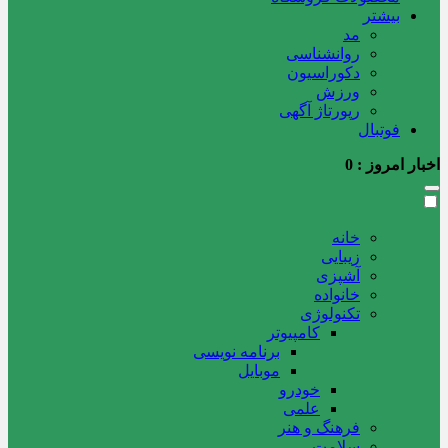
بیشتر
مد
روانشناسی
دکوراسیون
ورزش
رپورتاژ آگهی
فوتبال
اخبار امروز :
0
خانه
زیبایی
آشپزی
خانواده
تکنولوژی
کامپیوتر
برنامه نویسی
موبایل
خودرو
علمی
فرهنگ و هنر
سلامت