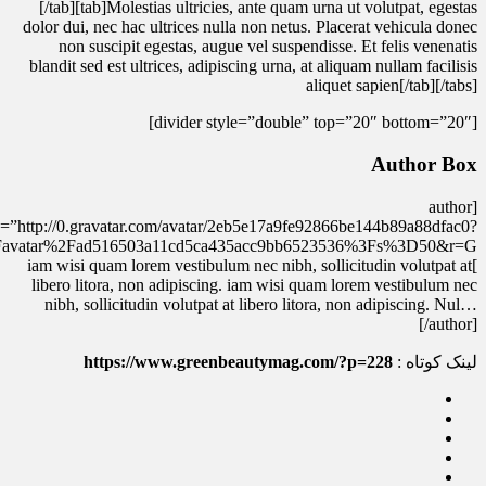
[/tab][tab]Molestias ultricies, ante quam urna ut volutpat, egestas
dolor dui, nec hac ultrices nulla non netus. Placerat vehicula donec
non suscipit egestas, augue vel suspendisse. Et felis venenatis
blandit sed est ultrices, adipiscing urna, at aliquam nullam facilisis
aliquet sapien[/tab][/tabs]
[divider style=”double” top=”20″ bottom=”20″]
Author Box
[author
=”http://0.gravatar.com/avatar/2eb5e17a9fe92866be144b89a88dfac0?
]iam wisi quam lorem vestibulum nec nibh, sollicitudin volutpat at
libero litora, non adipiscing. iam wisi quam lorem vestibulum nec
nibh, sollicitudin volutpat at libero litora, non adipiscing. Nul…
[/author]
لینک کوتاه :
https://www.greenbeautymag.com/?p=228