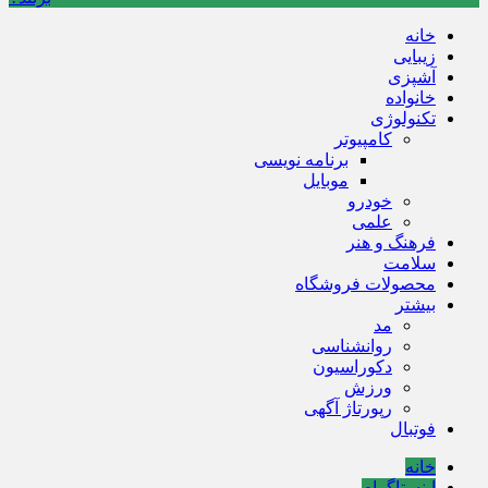
خانه
زیبایی
آشپزی
خانواده
تکنولوژی
کامپیوتر
برنامه نویسی
موبایل
خودرو
علمی
فرهنگ و هنر
سلامت
محصولات فروشگاه
بیشتر
مد
روانشناسی
دکوراسیون
ورزش
رپورتاژ آگهی
فوتبال
خانه
اینستاگرام