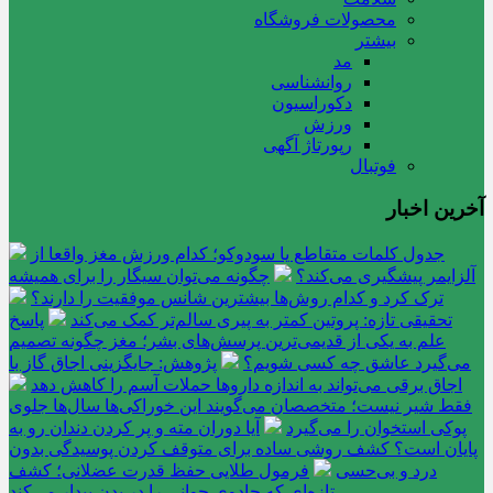
محصولات فروشگاه
بیشتر
مد
روانشناسی
دکوراسیون
ورزش
رپورتاژ آگهی
فوتبال
آخرین اخبار
جدول کلمات متقاطع یا سودوکو؛ کدام ورزش مغز واقعا از
آلزایمر پیشگیری می‌کند؟
چگونه می‌توان سیگار را برای همیشه
ترک کرد و کدام روش‌ها بیشترین شانس موفقیت را دارند؟
تحقیقی تازه: پروتین کمتر به پیری سالم‌تر کمک می‌کند
پاسخ
علم به یکی از قدیمی‌ترین پرسش‌های بشر؛ مغز چگونه تصمیم
می‌گیرد عاشق چه کسی شویم؟
پژوهش: جایگزینی اجاق گاز با
اجاق برقی می‌تواند به اندازه داروها حملات آسم را کاهش دهد
فقط شیر نیست؛ متخصصان می‌گویند این خوراکی‌ها سال‌ها جلوی
پوکی استخوان را می‌گیرد
آیا دوران مته و پر کردن دندان رو به
پایان است؟ کشف روشی ساده برای متوقف کردن پوسیدگی بدون
درد و بی‌حسی
فرمول طلایی حفظ قدرت عضلانی؛ کشف
تازه‌ای که جادوی جوانی را در بدن بیدار می‌کند