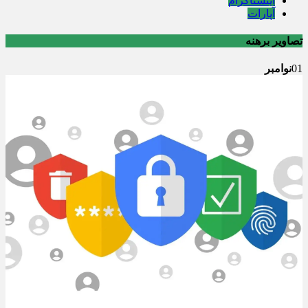
اینستاگرام
آپارات
تصاویر برهنه
01
نوامبر