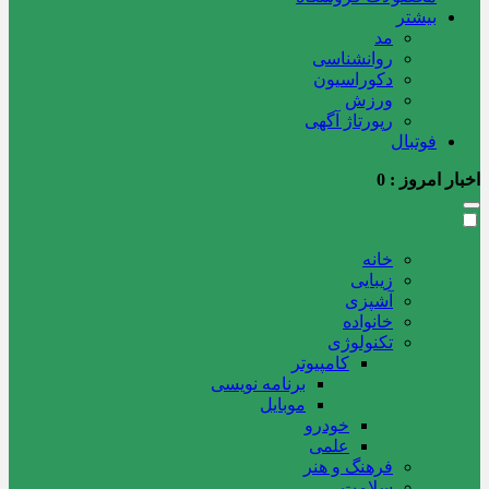
بیشتر
مد
روانشناسی
دکوراسیون
ورزش
رپورتاژ آگهی
فوتبال
اخبار امروز :
0
خانه
زیبایی
آشپزی
خانواده
تکنولوژی
کامپیوتر
برنامه نویسی
موبایل
خودرو
علمی
فرهنگ و هنر
سلامت