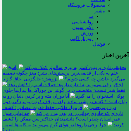
محصولات فروشگاه
بیشتر
مد
روانشناسی
دکوراسیون
ورزش
رپورتاژ آگهی
فوتبال
آخرین اخبار
تحقیقی تازه: پروتین کمتر به پیری سالم‌تر کمک می‌کند
پاسخ
علم به یکی از قدیمی‌ترین پرسش‌های بشر؛ مغز چگونه تصمیم
می‌گیرد عاشق چه کسی شویم؟
پژوهش: جایگزینی اجاق گاز با
اجاق برقی می‌تواند به اندازه داروها حملات آسم را کاهش دهد
فقط شیر نیست؛ متخصصان می‌گویند این خوراکی‌ها سال‌ها جلوی
پوکی استخوان را می‌گیرد
آیا دوران مته و پر کردن دندان رو به
پایان است؟ کشف روشی ساده برای متوقف کردن پوسیدگی بدون
درد و بی‌حسی
فرمول طلایی حفظ قدرت عضلانی؛ کشف
تازه‌ای که جادوی جوانی را در بدن بیدار می‌کند
حد نهایی طول
عمر انسان چقدر است؟ دانشمندان حداکثر سن ممکن را کشف
کردند
چرا برخی داروها در هوای گرم می‌توانند به کلیه‌ها آسیب
بزنند؟