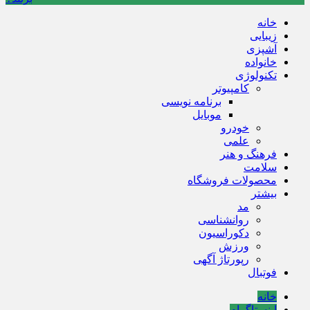
خانه
زیبایی
آشپزی
خانواده
تکنولوژی
کامپیوتر
برنامه نویسی
موبایل
خودرو
علمی
فرهنگ و هنر
سلامت
محصولات فروشگاه
بیشتر
مد
روانشناسی
دکوراسیون
ورزش
رپورتاژ آگهی
فوتبال
خانه
اینستاگرام