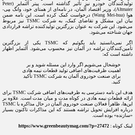
تولیدکنندگان خودرو نیز تأثیر گذاشته است. پیتر آلتمایر (Peter
Altmaier)، وزیر اقتصاد آلمان، در نامه‌ای از همتای خود، وانگ مِی-
هوا (Wang Mei-hua) درخواست کمک کرده است. این نامه ضمن
بیان این مشکل و تقاضای کمک، به شرکت TSMC نیز مربوط
می‌شود. این شرکت به عنوان بزرگترین تولیدکننده تراشه‌ قراردادی
جهان شناخته می‌شود.
اگر نمی‌دانستید باید بگوئیم که TSMC یکی از بزرگترین
تأمین‌کنندگان تراشه در آلمان نیز محسوب می‌شود. آلتمایر اظهار
داشته است که:
خوشحال می‌شویم اگر وارد این مسئله شوید و بر
اهمیت ظرفیت‌های اضافی تولید قطعات نیمه هادی
برای صنعت خودروی آلمان به شرکت TSMC تأکید
کنید.
هدف این نامه دسترسی به ظرفیت‌های اضافی شرکت TSMC برای
ارائه قطعات نیمه هادی در کوتاه مدت و میان مدت است. علاوه بر
این‌ها، ظاهراً فعالان صنعت خودروی آلمان در حال مذاکره با TSMC
درباره افزایش تحویل تراشه هستند که این مذاکرات تاکنون بسیار
«سازنده» بوده است.
لینک کوتاه :
https://www.greenbeautymag.com/?p=27472