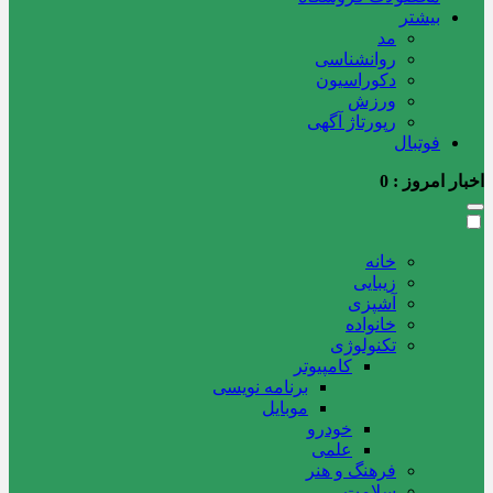
بیشتر
مد
روانشناسی
دکوراسیون
ورزش
رپورتاژ آگهی
فوتبال
اخبار امروز :
0
خانه
زیبایی
آشپزی
خانواده
تکنولوژی
کامپیوتر
برنامه نویسی
موبایل
خودرو
علمی
فرهنگ و هنر
سلامت