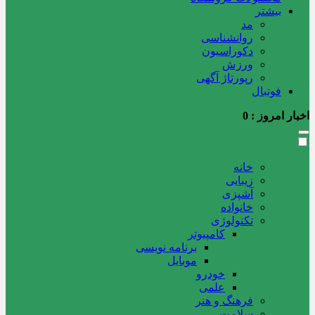
بیشتر
مد
روانشناسی
دکوراسیون
ورزش
رپورتاژ آگهی
فوتبال
اخبار امروز :
0
خانه
زیبایی
آشپزی
خانواده
تکنولوژی
کامپیوتر
برنامه نویسی
موبایل
خودرو
علمی
فرهنگ و هنر
سلامت