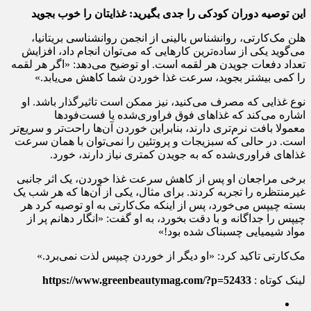
این توصیه دوران کودکی را جدی بگیرید: غذایتان را خوب بجوید
هلن مک‌کارتی، روانشناس بالینی از انجمن روانشناسی بریتانیا،
می‌گوید یکی از ساده‌ترین کارهایی که می‌توان انجام داد، افزایش
تعداد دفعات جویدن هر لقمه است. او توضیح می‌دهد: «اگر هر لقمه
را کمی بیشتر بجوید، سرعت غذا خوردن شما کاهش می‌یابد.»
نوع غذایی که مصرف می‌کنید، نیز ممکن است تاثیرگذار باشد. او
اشاره می‌کند که غذاهای فوق فراوری‌شده یا فست‌فودها
معمولا بافت نرم‌تری دارند، بنابراین خوردن آن‌ها راحت‌تر و سریع‌تر
است. در حالی که سبزیجات و پروتئین را نمی‌توان با همان سرعت
غذاهای فراوری‌شده که به جویدن کمتری نیاز دارند، خورد.
برخی مراجعان او پس از کاهش سرعت غذا خوردن، یک اثر جانبی
غیرمنتظره را تجربه کردند. برای مثال، یکی از آن‌ها که هر شب یک
بسته چیپس می‌خورد، پس از اینکه مک‌کارتی به او توصیه کرد هر
چیپس را جداگانه و با دقت بخورد، به او گفت: «انگار دهانم پر از
مواد شیمیایی چسبناک شده بود!»
مک‌کارتی تاکید کرد: «او دیگر از خوردن چیپس لذت نمی‌برد.»
لینک کوتاه :
https://www.greenbeautymag.com/?p=52433