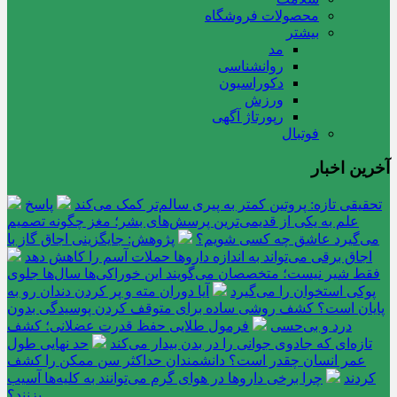
محصولات فروشگاه
بیشتر
مد
روانشناسی
دکوراسیون
ورزش
رپورتاژ آگهی
فوتبال
آخرین اخبار
تحقیقی تازه: پروتین کمتر به پیری سالم‌تر کمک می‌کند
پاسخ
علم به یکی از قدیمی‌ترین پرسش‌های بشر؛ مغز چگونه تصمیم
می‌گیرد عاشق چه کسی شویم؟
پژوهش: جایگزینی اجاق گاز با
اجاق برقی می‌تواند به اندازه داروها حملات آسم را کاهش دهد
فقط شیر نیست؛ متخصصان می‌گویند این خوراکی‌ها سال‌ها جلوی
پوکی استخوان را می‌گیرد
آیا دوران مته و پر کردن دندان رو به
پایان است؟ کشف روشی ساده برای متوقف کردن پوسیدگی بدون
درد و بی‌حسی
فرمول طلایی حفظ قدرت عضلانی؛ کشف
تازه‌ای که جادوی جوانی را در بدن بیدار می‌کند
حد نهایی طول
عمر انسان چقدر است؟ دانشمندان حداکثر سن ممکن را کشف
کردند
چرا برخی داروها در هوای گرم می‌توانند به کلیه‌ها آسیب
بزنند؟