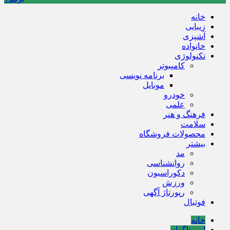
خانه
زیبایی
آشپزی
خانواده
تکنولوژی
کامپیوتر
برنامه نویسی
موبایل
خودرو
علمی
فرهنگ و هنر
سلامت
محصولات فروشگاه
بیشتر
مد
روانشناسی
دکوراسیون
ورزش
رپورتاژ آگهی
فوتبال
خانه
اینستاگرام