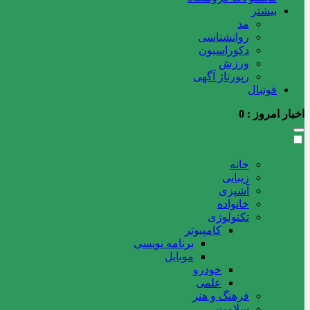
بیشتر
مد
روانشناسی
دکوراسیون
ورزش
رپورتاژ آگهی
فوتبال
اخبار امروز :
0
خانه
زیبایی
آشپزی
خانواده
تکنولوژی
کامپیوتر
برنامه نویسی
موبایل
خودرو
علمی
فرهنگ و هنر
سلامت