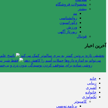
محصولات فروشگاه
بیشتر
مد
روانشناسی
دکوراسیون
ورزش
رپورتاژ آگهی
فوتبال
آخرین اخبار
تحقیقی تازه: پروتین کمتر به پیری سالم‌تر کمک می‌کند
پاسخ علم 
می‌تواند به اندازه داروها حملات آسم را کاهش دهد
فقط شیر نیس
روشی ساده برای متوقف کردن پوسیدگی بدون درد و بی‌ح
خانه
زیبایی
آشپزی
خانواده
تکنولوژی
کامپیوتر
برنامه نویسی