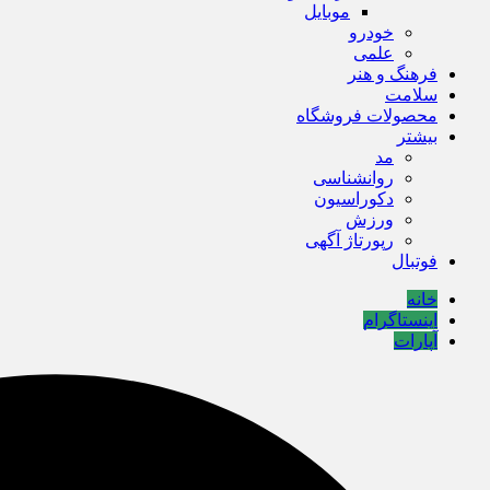
موبایل
خودرو
علمی
فرهنگ و هنر
سلامت
محصولات فروشگاه
بیشتر
مد
روانشناسی
دکوراسیون
ورزش
رپورتاژ آگهی
فوتبال
خانه
اینستاگرام
آپارات