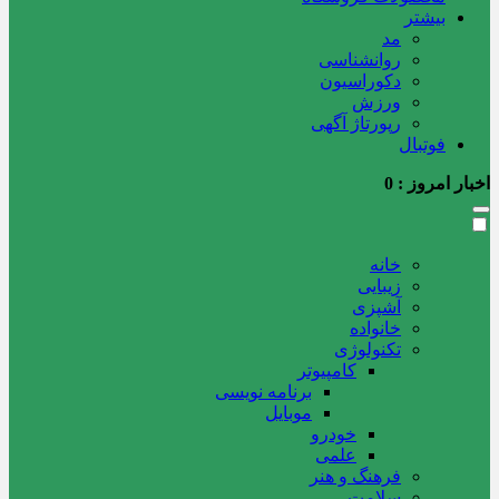
بیشتر
مد
روانشناسی
دکوراسیون
ورزش
رپورتاژ آگهی
فوتبال
اخبار امروز :
0
خانه
زیبایی
آشپزی
خانواده
تکنولوژی
کامپیوتر
برنامه نویسی
موبایل
خودرو
علمی
فرهنگ و هنر
سلامت