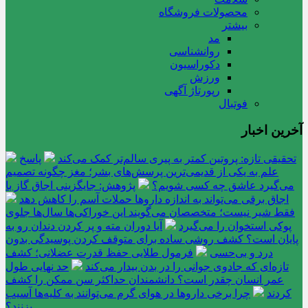
محصولات فروشگاه
بیشتر
مد
روانشناسی
دکوراسیون
ورزش
رپورتاژ آگهی
فوتبال
آخرین اخبار
تحقیقی تازه: پروتین کمتر به پیری سالم‌تر کمک می‌کند
پاسخ
علم به یکی از قدیمی‌ترین پرسش‌های بشر؛ مغز چگونه تصمیم
می‌گیرد عاشق چه کسی شویم؟
پژوهش: جایگزینی اجاق گاز با
اجاق برقی می‌تواند به اندازه داروها حملات آسم را کاهش دهد
فقط شیر نیست؛ متخصصان می‌گویند این خوراکی‌ها سال‌ها جلوی
پوکی استخوان را می‌گیرد
آیا دوران مته و پر کردن دندان رو به
پایان است؟ کشف روشی ساده برای متوقف کردن پوسیدگی بدون
درد و بی‌حسی
فرمول طلایی حفظ قدرت عضلانی؛ کشف
تازه‌ای که جادوی جوانی را در بدن بیدار می‌کند
حد نهایی طول
عمر انسان چقدر است؟ دانشمندان حداکثر سن ممکن را کشف
کردند
چرا برخی داروها در هوای گرم می‌توانند به کلیه‌ها آسیب
بزنند؟