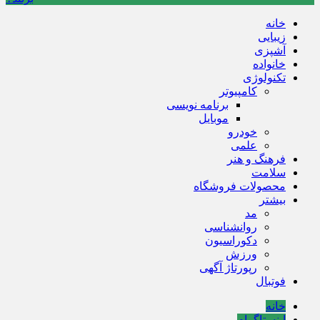
خانه
زیبایی
آشپزی
خانواده
تکنولوژی
کامپیوتر
برنامه نویسی
موبایل
خودرو
علمی
فرهنگ و هنر
سلامت
محصولات فروشگاه
بیشتر
مد
روانشناسی
دکوراسیون
ورزش
رپورتاژ آگهی
فوتبال
خانه
اینستاگرام