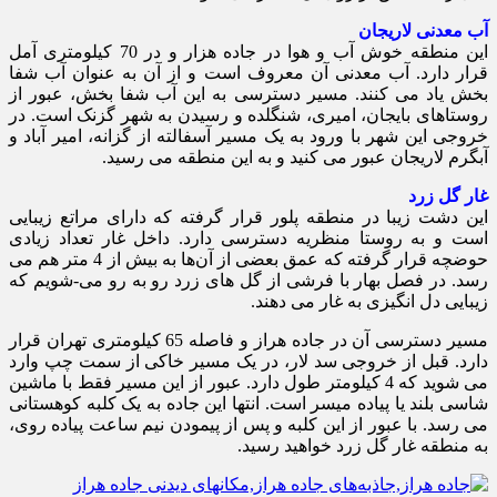
آب معدنی لاریجان
این منطقه خوش آب و هوا در جاده هزار و در 70 کیلومتری آمل
قرار دارد. آب معدنی آن معروف است و از آن به عنوان آب شفا
بخش یاد می کنند. مسیر دسترسی به این آب شفا بخش، عبور از
روستاهای بایجان، امیری، شنگلده و رسیدن به شهر گزنک است. در
خروجی این شهر با ورود به یک مسیر آسفالته از گزانه، امیر آباد و
آبگرم لاریجان عبور می کنید و به این منطقه می رسید.
غار گل زرد
این دشت زیبا در منطقه پلور قرار گرفته که دارای مراتع زیبایی
است و به روستا منظریه دسترسی دارد. داخل غار تعداد زیادی
حوضچه قرار گرفته که عمق بعضی از آن‌ها به بیش از 4 متر هم می
رسد. در فصل بهار با فرشی از گل های زرد رو به رو می-شویم که
زیبایی دل انگیزی به غار می دهند.
مسیر دسترسی آن در جاده هراز و فاصله 65 کیلومتری تهران قرار
دارد. قبل از خروجی سد لار، در یک مسیر خاکی از سمت چپ وارد
می شوید که 4 کیلومتر طول دارد. عبور از این مسیر فقط با ماشین
شاسی بلند یا پیاده میسر است. انتها این جاده به یک کلبه کوهستانی
می رسد. با عبور از این کلبه و پس از پیمودن نیم ساعت پیاده روی،
به منطقه غار گل زرد خواهید رسید.