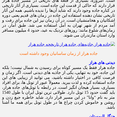
است. امروزه، بسیاری از قلعه های تاریخی در مسیر جاده هراز
قرار دارند که حاکی از قدمت این جاده است. بسیاری از آثار تاریخی
در کناره جاده وجود دارند که شاید آن‌ها را ندیده باشیم. همه این آثار
تاریخی نشان دهنده استفاده این جاده در زمان های قدیم یعنی دوره
اشکانیان و هخامنشیان است. در آن زمان نیز این جاده برای رفت و
آمد مردم از شهر تهران به آمل استفاده می شد. طبق آمار، در
زمان‌های شلوغ مانند: روزهای نزدیک به عید، حدود 4 میلیون مسافر
وارد استان مازندران می شوند.
جاده هراز از زمان ساسانیان وجود داشته است
دیدنی های هراز
جاده هراز فقط یک مسیر کوتاه برای رسیدن به شمال نیست؛ بلکه
این جاده، خود به تنهایی، یکی از جاذبه های دیدنی است. اگر زمان و
فرصت کافی در اختیار داشته باشید، می توانید از زیبایی های این
جاده استفاده کرده و لذت ببرید. معمولاً عبور از تونل ها، برای افراد
بسیاری، بسیار هیجان انگیز است. در رابطه با تونل‌های جاده هراز،
باید گفت حدود 15 تونل دارد. طولانی ترین تونل ایران با طول 1540
متر به نام “وانا” در این مسیر قرار دارد. شاید خاطره جیغ زدن و
روشن و خاموش کردن چراغ ها در طول تونل برای همه ما آشنا
باشد.
جنگل الیمستان