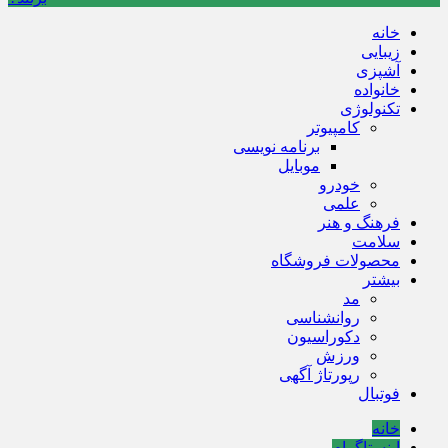
خانه
زیبایی
آشپزی
خانواده
تکنولوژی
کامپیوتر
برنامه نویسی
موبایل
خودرو
علمی
فرهنگ و هنر
سلامت
محصولات فروشگاه
بیشتر
مد
روانشناسی
دکوراسیون
ورزش
رپورتاژ آگهی
فوتبال
خانه
اینستاگرام