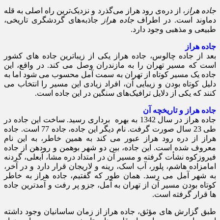
جاده هراز
، از دره‌ی رود هراز می‌گذرد و نزدیک‌ترین راه اصلی به قله
دماوند است. در اطراف
جاده هراز
جاذبه‌های گردشگری تاریخی،
طبیعی و مذهبی وجود دارد.
جاده هراز
بعد از جاده چالوس، جاده هراز یکی از زیباترین جاده های کشور
است که مسیر تهران را به مازندران وصل می کند. در واقع، این
جاده یک مسیر کوتاه از تهران به سمت آمل محسوب می شود اما به
دلیل کوتاه بودن و زیبایی آن، افراد زیادی این مسیر را انتخاب می
کنند که یکی از دلایل ترافیک‌های سنگین در این جاده است.
جاده هراز و تاریخچه آن
جاده هراز در سال 1342 به بهره برداری رسید. ساخت این جاده در
طی 23 سال صورت گرفت. نام دیگر این جاده، جاده 77 است. جاده
هراز از دره رود هراز عبور می کند به همین خاطر، به این نام
معروف شده است. این جاده، بین دو شهر بوهمن و رودهن از جاده
فیروزکوه نشأت گرفته و مسیر آن در امتداد دره مشا، آبعلی، گردنه
امامزاده هاشم، پلور، آب اسک، رینه و لاریجان قرار دارد و در آخر،
به شهر آمل می رسد. همان طور که گفتیم، جاده هراز به خاطر
کوتاه بودن مسیر آن از تهران به آمل، جزو پر رفت و آمدترین جاده
ها قرار گرفته است.
طبق گزارش های مؤثق، جاده هراز از زمان ساسانیان وجود داشته