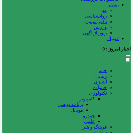
بیشتر
مد
روانشناسی
دکوراسیون
ورزش
رپورتاژ آگهی
فوتبال
اخبار امروز :
0
خانه
زیبایی
آشپزی
خانواده
تکنولوژی
کامپیوتر
برنامه نویسی
موبایل
خودرو
علمی
فرهنگ و هنر
سلامت