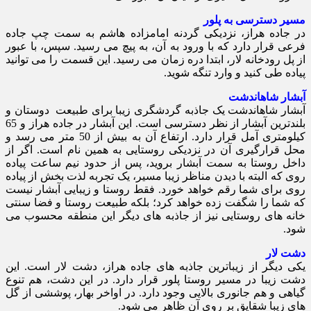
مسیر دسترسی به پلور
در جاده هراز، نزدیکی گردنه امامزاده هاشم به سمت چپ جاده
فرعی قرار دارد که با ورود به آن، به پیچ می رسید. سپس، با عبور
از پل رودخانه لار، ابتدا دره زمان می رسید. این قسمت را می توانید
پیاده طی کنید و وارد تنگه شوید.
آبشار شاهاندشت
آبشار شاهاندشت یک جاذبه گردشگری زیبا برای طبیعت دوستان و
بلندترین آبشار از نظر دسترسی است. این آبشار در جاده هراز و 65
کیلومتری آمل قرار دارد. ارتفاع آن به بیش از 50 متر می رسد و
محل قرارگیری آن در نزدیکی روستایی به همین نام است. اگر از
داخل روستا به سمت آبشار بروید، پس از حدود نیم ساعت پیاده‌
روی که البته با دیدن مناظر زیبا مسیر، یک تجربه لذت بخش از پیاده
روی برای شما رقم خواهد خورد. فقط روستا و زیبایی آبشار نیست
که شما را شگفت زده خواهد کرد؛ بلکه طبیعت روستا و فضا سنتی
خانه های روستایی نیز از جاذبه های دیگر این منطقه محسوب می
شود.
دشت لار
یکی دیگر از زیباترین جاذبه های جاده هراز، دشت لار است. این
دشت زیبا در مسیر روستا پلور قرار دارد. در این دشت، هم تنوع
گیاهی و هم جانوری بالایی وجود دارد. در اواخر بهار، پوششی از گل
های زیبا شقایق بر روی آن ظاهر می شود.