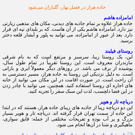
جاده هراز در فصل بهار، گلباران می‌شود
امامزاده هاشم
جاده هراز علاوه بر تمام جاذبه های دیدنی، مکان های مذهبی زیارتی
نیز دارد. امامزاده هاشم یکی از آن هاست. که بر بلندای تپه ای قرار
دارد. بعد از عبور از امامزاده، می توانید به پلور و آبشار قلعه دختر
برسید.
روستای فیلبند
این، یک روستا زیبا، سرسبز و مرتفع است که به بام شرقی
مازندران معروف است. این روستا تقریباً در تمام طول سال،
پوشیده از برف می باشد. در روزهای دیگر معمولاً ابری و بارانی
است. به دلیل نزدیکی این روستا به جاده هراز، مسیر دسترسی به
آن راحت است. در صورت اقامت در این مکان می توانید از خانه
های اجاره ای روستا استفاده کنید. همچنین، می توانید با چادر زدن
در این فضا دلچسب، لذت این سبک سفر را تجربه کنید.
دریاچه تار و هویر
این دو دریاچه زیبا از جاذبه های زیبای جاده هراز، هستند که در ابتدا
این جاده از سمت تهران قرار گرفته اند. دریاچه تار و هویر بسیار
بزرگ و پر آب بوده و تفریحات مختلفی از جمله: قایق سواری،
ماهیگیری و شنا در آن‌ها انجام می شود.