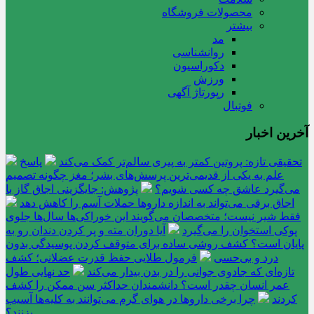
محصولات فروشگاه
بیشتر
مد
روانشناسی
دکوراسیون
ورزش
رپورتاژ آگهی
فوتبال
آخرین اخبار
تحقیقی تازه: پروتین کمتر به پیری سالم‌تر کمک می‌کند
پاسخ
علم به یکی از قدیمی‌ترین پرسش‌های بشر؛ مغز چگونه تصمیم
می‌گیرد عاشق چه کسی شویم؟
پژوهش: جایگزینی اجاق گاز با
اجاق برقی می‌تواند به اندازه داروها حملات آسم را کاهش دهد
فقط شیر نیست؛ متخصصان می‌گویند این خوراکی‌ها سال‌ها جلوی
پوکی استخوان را می‌گیرد
آیا دوران مته و پر کردن دندان رو به
پایان است؟ کشف روشی ساده برای متوقف کردن پوسیدگی بدون
درد و بی‌حسی
فرمول طلایی حفظ قدرت عضلانی؛ کشف
تازه‌ای که جادوی جوانی را در بدن بیدار می‌کند
حد نهایی طول
عمر انسان چقدر است؟ دانشمندان حداکثر سن ممکن را کشف
کردند
چرا برخی داروها در هوای گرم می‌توانند به کلیه‌ها آسیب
بزنند؟