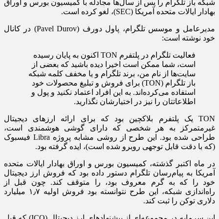
شبکه باز تلگرام را پس از سال‌ها مجادله با کمیسیون بورس و اوراق
بهادار ایالات متحده آمریکا (SEC)، لغو کرده است.
مدیرعامل و موسس تلگرام، پاول دورف (Pavel Durov) در کانال
خود نوشته است:
فعالیت تلگرام در پلتفرم TON اکنون به پایان رسیده
است، شما ممکن است اخیرا دیده باشید که بعضی از
سایت‌ها از نام من، برند تلگرام و یا مخفف کلمه شبکه
باز تلگرام (TON) برای فروش و تبلیغ محصولات خود
استفاده می‌کرده‌اند. به این افراد اعتماد نکنید و پول و
اطلاعاتتان را نیز در اختیارشان نگذارید.
TON یک پلتفرم بلاکچین بود که برای ارائه ارزهای دیجیتال
غیرمتمرکز به هر شخصی که دارای گوشی هوشمندی است،
طراحی شده بود. این طرح از روشی مشابه پروژه Libra فیسبوک
(که با دقت قابل توجهی روبرو شده است)، ایده گرفته بود.
در ماه اکتبر گذشته، کمیسیون بورس و اوراق بهادار ایالات متحده
آمریکا به پیام‌رسان تلگرام دستور داده بود که فروش ارز دیجیتال
خود را که به گرم معروف بود، را متوقف کند. چون قبل از
راه‌اندازی شبکه، این طرح نتوانسته بود فروش اولیه ۱٫۷ میلیارد
دلاری توکن را ثبت کند.
این سرمایه در مجموعه‌ای از پیشنهادهای ارز دیجیتال (ICO) که قبل