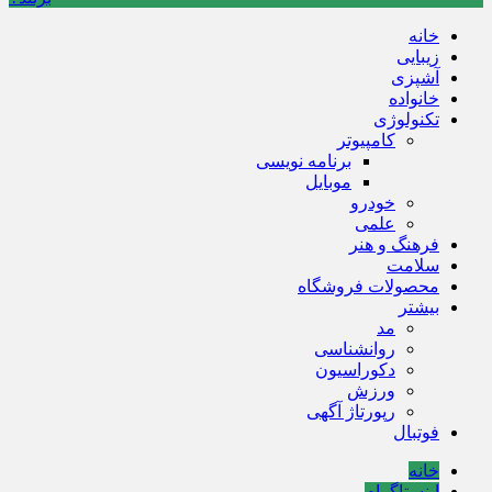
خانه
زیبایی
آشپزی
خانواده
تکنولوژی
کامپیوتر
برنامه نویسی
موبایل
خودرو
علمی
فرهنگ و هنر
سلامت
محصولات فروشگاه
بیشتر
مد
روانشناسی
دکوراسیون
ورزش
رپورتاژ آگهی
فوتبال
خانه
اینستاگرام