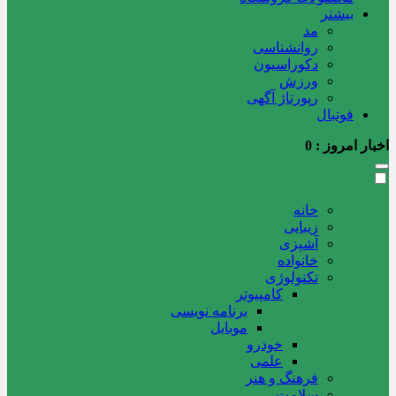
بیشتر
مد
روانشناسی
دکوراسیون
ورزش
رپورتاژ آگهی
فوتبال
اخبار امروز :
0
خانه
زیبایی
آشپزی
خانواده
تکنولوژی
کامپیوتر
برنامه نویسی
موبایل
خودرو
علمی
فرهنگ و هنر
سلامت