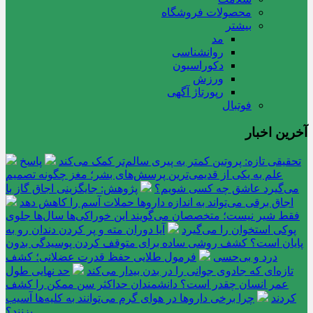
محصولات فروشگاه
بیشتر
مد
روانشناسی
دکوراسیون
ورزش
رپورتاژ آگهی
فوتبال
آخرین اخبار
تحقیقی تازه: پروتین کمتر به پیری سالم‌تر کمک می‌کند
پاسخ
علم به یکی از قدیمی‌ترین پرسش‌های بشر؛ مغز چگونه تصمیم
می‌گیرد عاشق چه کسی شویم؟
پژوهش: جایگزینی اجاق گاز با
اجاق برقی می‌تواند به اندازه داروها حملات آسم را کاهش دهد
فقط شیر نیست؛ متخصصان می‌گویند این خوراکی‌ها سال‌ها جلوی
پوکی استخوان را می‌گیرد
آیا دوران مته و پر کردن دندان رو به
پایان است؟ کشف روشی ساده برای متوقف کردن پوسیدگی بدون
درد و بی‌حسی
فرمول طلایی حفظ قدرت عضلانی؛ کشف
تازه‌ای که جادوی جوانی را در بدن بیدار می‌کند
حد نهایی طول
عمر انسان چقدر است؟ دانشمندان حداکثر سن ممکن را کشف
کردند
چرا برخی داروها در هوای گرم می‌توانند به کلیه‌ها آسیب
بزنند؟