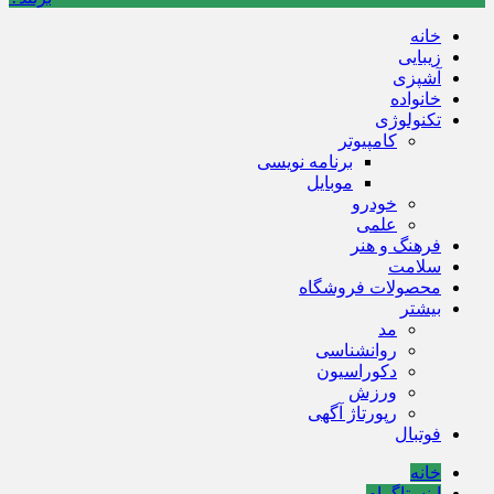
خانه
زیبایی
آشپزی
خانواده
تکنولوژی
کامپیوتر
برنامه نویسی
موبایل
خودرو
علمی
فرهنگ و هنر
سلامت
محصولات فروشگاه
بیشتر
مد
روانشناسی
دکوراسیون
ورزش
رپورتاژ آگهی
فوتبال
خانه
اینستاگرام