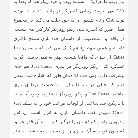
پدر ریکو ظاهرا یک دانشمند بوده و خود ریکو هم که بعدا به
CIA می پیوندد. زمانی که ریکو در پاناما ۲۱ ساله بوده،
توجه CIA و تام شلدون را به خود جلب می کند. در مجموع
همان طور که اشاره شد، ریکو رودریگز کاراکتر بدی نیست.
در واقع این شخصیت، از داستان خود بازی سطح بالاتری
داشته و همین موضوع هم کمک می کند که داستان Just
Cause از چیزی که واقعا هست، بهتر به نظر برسد. اگرچه
عملکرد کلی ریکو رودریگز در سری Just Cause هم جای
پیشرفت دارد، ولی خب کلا همان طور که اشاره شد، سعی
کنید که خیلی در بند داستان و شخصیت پردازی بازی
نباشید. Just Cause و ریکو رودریگز بیشتر به وجود آمده اند
تا بازیکن چند ساعتی از اوقات فراغت خود را به سبک Just
Cause سپری کند. داستان بازی نه قرار است آن قدر
مفهومی باشد که ذهنتان را درگیر کند، و نه آن قدر عمیق
که بدون توجه به آن، چیزی را از دست داده باشید. بیشتر