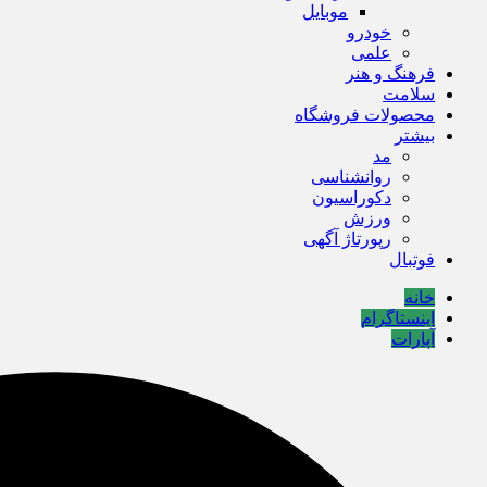
موبایل
خودرو
علمی
فرهنگ و هنر
سلامت
محصولات فروشگاه
بیشتر
مد
روانشناسی
دکوراسیون
ورزش
رپورتاژ آگهی
فوتبال
خانه
اینستاگرام
آپارات