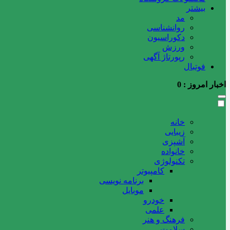
بیشتر
مد
روانشناسی
دکوراسیون
ورزش
رپورتاژ آگهی
فوتبال
اخبار امروز :
0
خانه
زیبایی
آشپزی
خانواده
تکنولوژی
کامپیوتر
برنامه نویسی
موبایل
خودرو
علمی
فرهنگ و هنر
سلامت