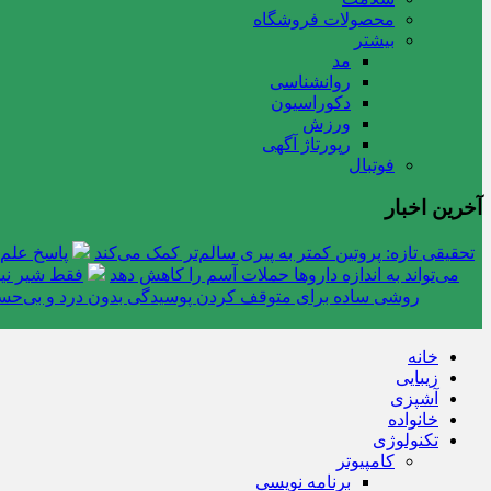
محصولات فروشگاه
بیشتر
مد
روانشناسی
دکوراسیون
ورزش
رپورتاژ آگهی
فوتبال
آخرین اخبار
تحقیقی تازه: پروتین کمتر به پیری سالم‌تر کمک می‌کند
پاسخ علم 
می‌تواند به اندازه داروها حملات آسم را کاهش دهد
فقط شیر نیس
روشی ساده برای متوقف کردن پوسیدگی بدون درد و بی‌ح
خانه
زیبایی
آشپزی
خانواده
تکنولوژی
کامپیوتر
برنامه نویسی