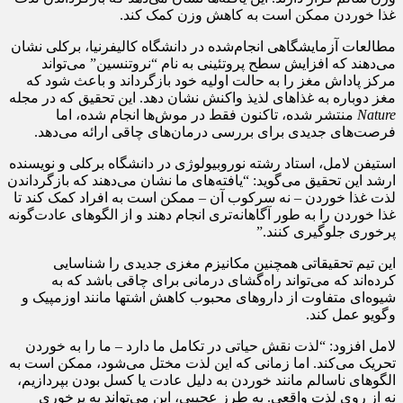
غذا خوردن ممکن است به کاهش وزن کمک کند.
مطالعات آزمایشگاهی انجام‌شده در دانشگاه کالیفرنیا، برکلی نشان
می‌دهند که افزایش سطح پروتئینی به نام “نروتنسین” می‌تواند
مرکز پاداش مغز را به حالت اولیه خود بازگرداند و باعث شود که
مغز دوباره به غذاهای لذیذ واکنش نشان دهد. این تحقیق که در مجله
Nature
منتشر شده، تاکنون فقط در موش‌ها انجام شده، اما
فرصت‌های جدیدی برای بررسی درمان‌های چاقی ارائه می‌دهد.
استیفن لامل، استاد رشته نوروبیولوژی در دانشگاه برکلی و نویسنده
ارشد این تحقیق می‌گوید: “یافته‌های ما نشان می‌دهند که بازگرداندن
لذت غذا خوردن – نه سرکوب آن – ممکن است به افراد کمک کند تا
غذا خوردن را به طور آگاهانه‌تری انجام دهند و از الگوهای عادت‌گونه
پرخوری جلوگیری کنند.”
این تیم تحقیقاتی همچنین مکانیزم مغزی جدیدی را شناسایی
کرده‌اند که می‌تواند راه‌گشای درمانی برای چاقی باشد که به
شیوه‌ای متفاوت از داروهای محبوب کاهش اشتها مانند اوزمپیک و
وگویو عمل کند.
لامل افزود: “لذت نقش حیاتی در تکامل ما دارد – ما را به خوردن
تحریک می‌کند. اما زمانی که این لذت مختل می‌شود، ممکن است به
الگوهای ناسالم مانند خوردن به دلیل عادت یا کسل بودن بپردازیم،
نه از روی لذت واقعی. به طرز عجیبی، این می‌تواند به پرخوری