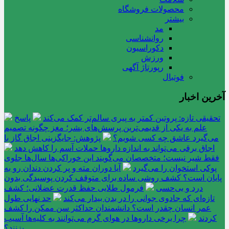
محصولات فروشگاه
بیشتر
مد
روانشناسی
دکوراسیون
ورزش
رپورتاژ آگهی
فوتبال
آخرین اخبار
تحقیقی تازه: پروتین کمتر به پیری سالم‌تر کمک می‌کند
پاسخ
علم به یکی از قدیمی‌ترین پرسش‌های بشر؛ مغز چگونه تصمیم
می‌گیرد عاشق چه کسی شویم؟
پژوهش: جایگزینی اجاق گاز با
اجاق برقی می‌تواند به اندازه داروها حملات آسم را کاهش دهد
فقط شیر نیست؛ متخصصان می‌گویند این خوراکی‌ها سال‌ها جلوی
پوکی استخوان را می‌گیرد
آیا دوران مته و پر کردن دندان رو به
پایان است؟ کشف روشی ساده برای متوقف کردن پوسیدگی بدون
درد و بی‌حسی
فرمول طلایی حفظ قدرت عضلانی؛ کشف
تازه‌ای که جادوی جوانی را در بدن بیدار می‌کند
حد نهایی طول
عمر انسان چقدر است؟ دانشمندان حداکثر سن ممکن را کشف
کردند
چرا برخی داروها در هوای گرم می‌توانند به کلیه‌ها آسیب
بزنند؟