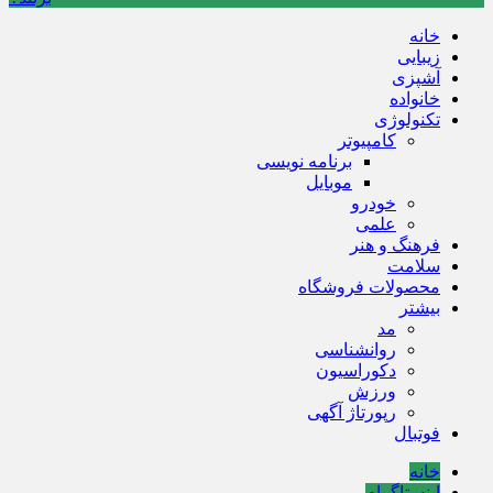
خانه
زیبایی
آشپزی
خانواده
تکنولوژی
کامپیوتر
برنامه نویسی
موبایل
خودرو
علمی
فرهنگ و هنر
سلامت
محصولات فروشگاه
بیشتر
مد
روانشناسی
دکوراسیون
ورزش
رپورتاژ آگهی
فوتبال
خانه
اینستاگرام