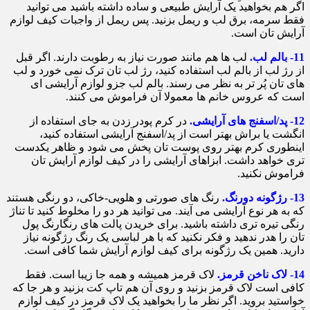
اگر هم بخواهید یک آرایش طبیعی و ساده داشته باشید می توانید
فقط سرمه، برق لب و ریمل بزنید. پس ریمل از واجبات کیف لوازم
آرایش تان است.
11- بالم لب.
لب ها هم مانند صورت نیاز به رطوبت دارند. اگر قبل
از رژ لب از بالم لب استفاده کنید، رژ لب تان ترک نمی خورد و لب
های تان پُر تر به نظر می رسند. بالم لب جزو لوازم آرایشی ای
است که عروس خانم ها معمولا آن فراموش می کنند.
12- پد/اسفنج های آرایشی.
در کرم پودر زدن به جای استفاده از
انگشت یا براش بهتر است از پد/اسفنج آرایشی استفاده کنید،
اینطوری کرم بهتر روی پوست تان پخش می شود و ظاهر یکدست
تری خواهد داشت. ابزاهای آرایشی را در کیف لوازم آرایش تان
فراموش نکنید.
13- رژگونه دورنگ.
رنگ های صورتی و هلویی-خاکی، دو رنگی هستند
که به هر نوع آرایشی می آیند. می توانید هر دو را مخلوط کنید تا تناژ
رنگی تیره تری داشته باشید. برای خریدن پالت های رنگارنگ پول
تان را هدر ندهید و فکر نکنید که با هر لباسی یک رنگ رژگونه نیاز
دارید. همین یک رژگونه برای کیف لوازم آرایش شما کافی است.
14- لاک ناخن قرمز.
لاک قرمز همیشه و همه جا زیبا است. فقط
کافی است لاک قرمز بزنید و روی آن هم تاپ کت بزنید و هر جا که
خواستید بروید. اگر نظر ما را بخواهید یک لاک قرمز در کیف لوازم