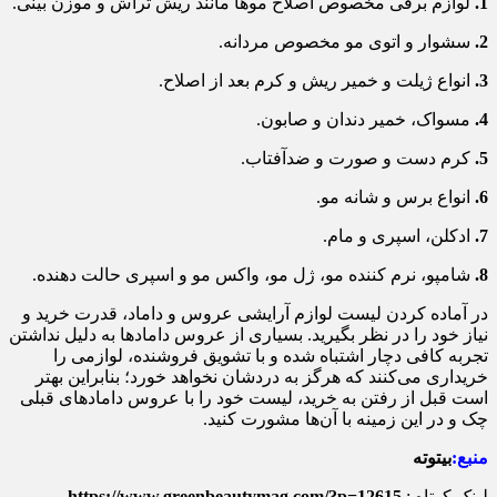
1.
لوازم برقی مخصوص اصلاح موها مانند ریش تراش و موزن بینی.
2.
سشوار و اتوی مو مخصوص مردانه.
3.
انواع ژیلت و خمیر ریش و کرم بعد از اصلاح.
4.
مسواک، خمیر دندان و صابون.
5.
کرم دست و صورت و ضدآفتاب.
6.
انواع برس و شانه مو.
7.
ادکلن، اسپری و مام.
8.
شامپو، نرم کننده مو، ژل مو، واکس مو و اسپری حالت دهنده.
در آماده کردن لیست لوازم آرایشی عروس و داماد، قدرت خرید و
نیاز خود را در نظر بگیرید. بسیاری از عروس داماد‌ها به دلیل نداشتن
تجربه کافی دچار اشتباه شده و با تشویق فروشنده، لوازمی را
خریداری می‌کنند که هرگز به دردشان نخواهد خورد؛ بنابراین بهتر
است قبل از رفتن به خرید، لیست خود را با عروس داماد‌های قبلی
چک و در این زمینه با آن‌ها مشورت کنید.
منبع:
بیتوته
لینک کوتاه :
https://www.greenbeautymag.com/?p=12615