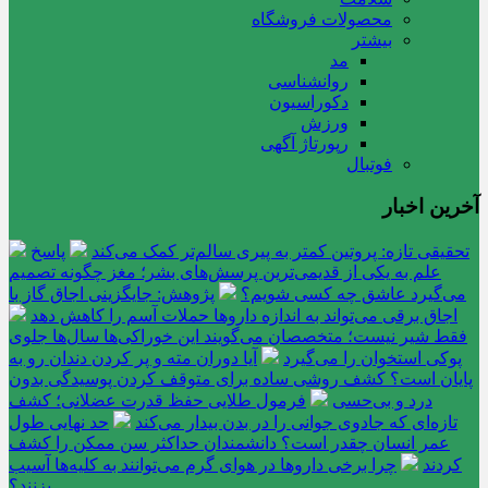
محصولات فروشگاه
بیشتر
مد
روانشناسی
دکوراسیون
ورزش
رپورتاژ آگهی
فوتبال
آخرین اخبار
تحقیقی تازه: پروتین کمتر به پیری سالم‌تر کمک می‌کند
پاسخ
علم به یکی از قدیمی‌ترین پرسش‌های بشر؛ مغز چگونه تصمیم
می‌گیرد عاشق چه کسی شویم؟
پژوهش: جایگزینی اجاق گاز با
اجاق برقی می‌تواند به اندازه داروها حملات آسم را کاهش دهد
فقط شیر نیست؛ متخصصان می‌گویند این خوراکی‌ها سال‌ها جلوی
پوکی استخوان را می‌گیرد
آیا دوران مته و پر کردن دندان رو به
پایان است؟ کشف روشی ساده برای متوقف کردن پوسیدگی بدون
درد و بی‌حسی
فرمول طلایی حفظ قدرت عضلانی؛ کشف
تازه‌ای که جادوی جوانی را در بدن بیدار می‌کند
حد نهایی طول
عمر انسان چقدر است؟ دانشمندان حداکثر سن ممکن را کشف
کردند
چرا برخی داروها در هوای گرم می‌توانند به کلیه‌ها آسیب
بزنند؟