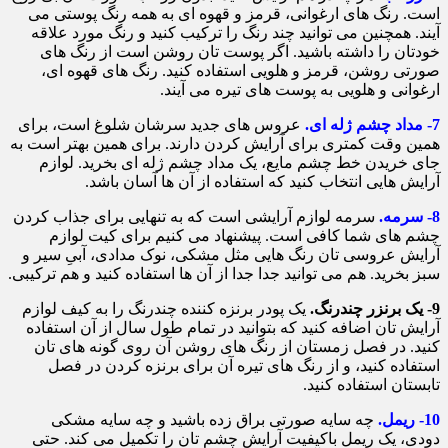
است. رنگ های ارغوانی، قرمز و قهوه ای به همه رنگ پوستی می
آیند. همچنین می توانید چند رنگ را ترکیب کنید و رنگ مورد علاقه
خودتان را داشته باشید. اگر پوست تان روشن است از رنگ های
صورتی روشن، قرمز و هلویی استفاده کنید. رنگ های قهوه ای،
ارغوانی و هلویی به پوست های تیره می آیند.
7- مداد چشم ژله ای.
عروس های جدید سرشان شلوغ است، برای
همین وقت کمتری برای آرایش کردن دارند. برای همین بهتر است به
جای خریدن خط چشم مایع، یک مداد چشم ژله ای بخرید. لوازم
آرایش هایی انتخاب کنید که استفاده از آن ها آسان باشد.
8- سرمه.
سرمه لوازم آرایشی است که به تنهایی برای جذاب کردن
چشم های شما کافی است. پیشنهاد می کنیم برای کیت لوازم
آرایش عروسی تان رنگ هایی مثل مشکی، نوک مدادی، آبیِ سیر و
سبز بخرید. هم می توانید جدا جدا از آن ها استفاده کنید و هم ترکیبی.
9- یک برنزر چندرنگ.
یک پودر برنزه کننده چندرنگ را به کیف لوازم
آرایش تان اضافه کنید که بتوانید در تمام طول سال از آن استفاده
کنید. در فصل زمستان از رنگ های روشن آن روی گونه های تان
استفاده کنید، و از رنگ های تیره آن برای برنزه کردن در فصل
تابستان استفاده کنید.
10- ریمل.
چه سایه صورتی براق زده باشید و چه سایه مشکی
دودی، یک ریملِ باکیفیت آرایش چشم تان را تکمیل می کند. حتی