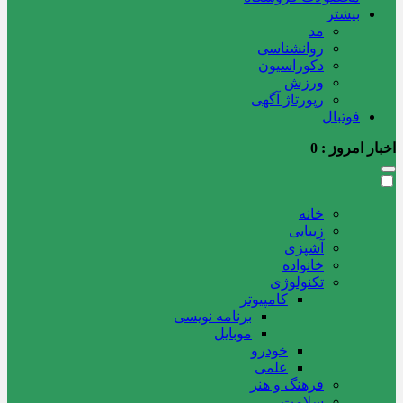
بیشتر
مد
روانشناسی
دکوراسیون
ورزش
رپورتاژ آگهی
فوتبال
اخبار امروز :
0
خانه
زیبایی
آشپزی
خانواده
تکنولوژی
کامپیوتر
برنامه نویسی
موبایل
خودرو
علمی
فرهنگ و هنر
سلامت