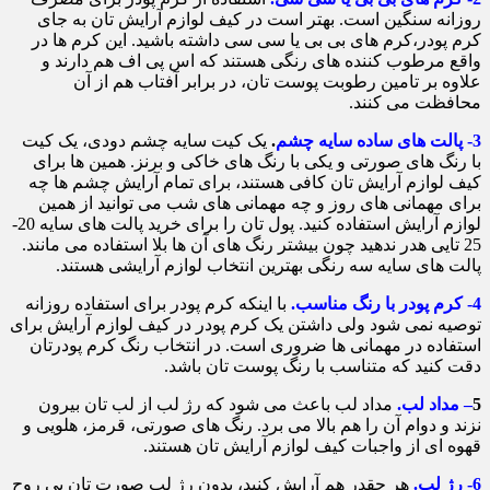
روزانه سنگین است. بهتر است در کیف لوازم آرایش تان به جای
کرم پودر،کرم های بی بی یا سی سی داشته باشید. این کرم ها در
واقع مرطوب کننده های رنگی هستند که اس پی اف هم دارند و
علاوه بر تامین رطوبت پوست تان، در برابر آفتاب هم از آن
محافظت می کنند.
3- پالت های ساده سایه چشم
.
یک کیت سایه چشم دودی، یک کیت
با رنگ های صورتی و یکی با رنگ های خاکی و برنز. همین ها برای
کیف لوازم آرایش تان کافی هستند، برای تمام آرایش چشم ها چه
برای مهمانی های روز و چه مهمانی های شب می توانید از همین
لوازم آرایش استفاده کنید. پول تان را برای خرید پالت های سایه 20-
25 تایی هدر ندهید چون بیشتر رنگ های آن ها بلا استفاده می مانند.
پالت های سایه سه رنگی بهترین انتخاب لوازم آرایشی هستند.
4- کرم پودر با رنگ مناسب.
با اینکه کرم پودر برای استفاده روزانه
توصیه نمی شود ولی داشتن یک کرم پودر در کیف لوازم آرایش برای
استفاده در مهمانی ها ضروری است. در انتخاب رنگ کرم پودرتان
دقت کنید که متناسب با رنگ پوست تان باشد.
5
– مداد لب.
مداد لب باعث می شود که رژ لب از لب تان بیرون
نزند و دوام آن را هم بالا می برد. رنگ های صورتی، قرمز، هلویی و
قهوه ای از واجبات کیف لوازم آرایش تان هستند.
6- رژ لب.
هر چقدر هم آرایش کنید، بدون رژ لب صورت تان بی روح