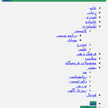
خانه
زیبایی
آشپزی
خانواده
تکنولوژی
کامپیوتر
برنامه نویسی
موبایل
خودرو
علمی
فرهنگ و هنر
سلامت
محصولات فروشگاه
بیشتر
مد
روانشناسی
دکوراسیون
ورزش
رپورتاژ آگهی
فوتبال
خانه
اینستاگرام