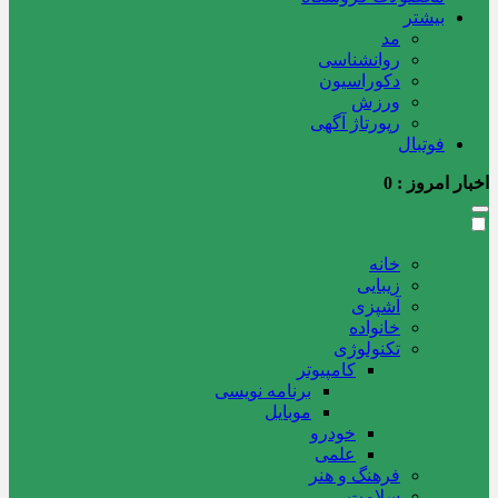
بیشتر
مد
روانشناسی
دکوراسیون
ورزش
رپورتاژ آگهی
فوتبال
اخبار امروز :
0
خانه
زیبایی
آشپزی
خانواده
تکنولوژی
کامپیوتر
برنامه نویسی
موبایل
خودرو
علمی
فرهنگ و هنر
سلامت