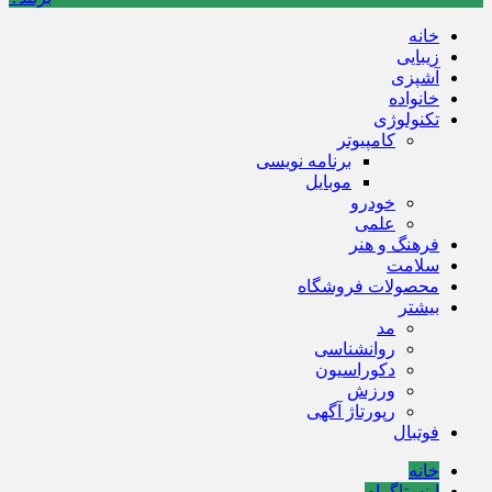
خانه
زیبایی
آشپزی
خانواده
تکنولوژی
کامپیوتر
برنامه نویسی
موبایل
خودرو
علمی
فرهنگ و هنر
سلامت
محصولات فروشگاه
بیشتر
مد
روانشناسی
دکوراسیون
ورزش
رپورتاژ آگهی
فوتبال
خانه
اینستاگرام