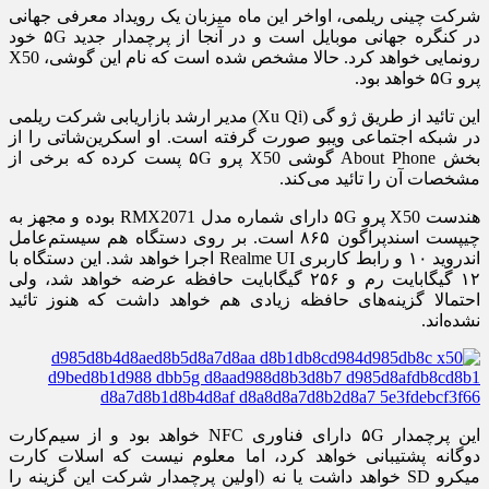
شرکت چینی ریلمی، اواخر این ماه میزبان یک رویداد معرفی جهانی
در کنگره جهانی موبایل است و در آنجا از پرچمدار جدید ۵G خود
رونمایی خواهد کرد. حالا مشخص شده است که نام این گوشی، X50
پرو ۵G خواهد بود.
این تائید از طریق ژو گی (Xu Qi) مدیر ارشد بازاریابی شرکت ریلمی
در شبکه اجتماعی ویبو صورت گرفته است. او اسکرین‌شاتی را از
بخش About Phone گوشی X50 پرو ۵G پست کرده که برخی از
مشخصات آن را تائید می‌کند.
هندست X50 پرو ۵G دارای شماره مدل RMX2071 بوده و مجهز به
چیپست اسندپراگون ۸۶۵ است. بر روی دستگاه هم سیستم‌عامل
اندروید ۱۰ و رابط کاربری Realme UI اجرا خواهد شد. این دستگاه با
۱۲ گیگابایت رم و ۲۵۶ گیگابایت حافظه عرضه خواهد شد، ولی
احتمالا گزینه‌های حافظه زیادی هم خواهد داشت که هنوز تائید
نشده‌اند.
این پرچمدار ۵G دارای فناوری NFC خواهد بود و از سیم‌کارت
دوگانه پشتیبانی خواهد کرد، اما معلوم نیست که اسلات کارت
میکرو SD خواهد داشت یا نه (اولین پرچمدار شرکت این گزینه را