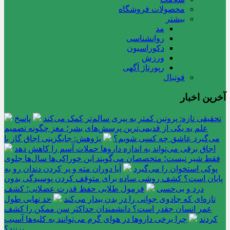
محصولات فروشگاه
بیشتر
مد
روانشناسی
دکوراسیون
ورزش
رپورتاژ آگهی
فوتبال
آخرین اخبار
تحقیقی تازه: پروتین کمتر به پیری سالم‌تر کمک می‌کند
پاسخ
علم به یکی از قدیمی‌ترین پرسش‌های بشر؛ مغز چگونه تصمیم
می‌گیرد عاشق چه کسی شویم؟
پژوهش: جایگزینی اجاق گاز با
اجاق برقی می‌تواند به اندازه داروها حملات آسم را کاهش دهد
فقط شیر نیست؛ متخصصان می‌گویند این خوراکی‌ها سال‌ها جلوی
پوکی استخوان را می‌گیرد
آیا دوران مته و پر کردن دندان رو به
پایان است؟ کشف روشی ساده برای متوقف کردن پوسیدگی بدون
درد و بی‌حسی
فرمول طلایی حفظ قدرت عضلانی؛ کشف
تازه‌ای که جادوی جوانی را در بدن بیدار می‌کند
حد نهایی طول
عمر انسان چقدر است؟ دانشمندان حداکثر سن ممکن را کشف
کردند
چرا برخی داروها در هوای گرم می‌توانند به کلیه‌ها آسیب
بزنند؟