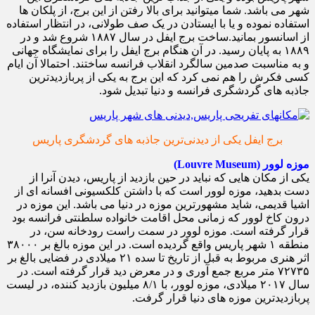
شهر می باشد. شما میتوانید برای بالا رفتن از این برج، از پلکان ها
استفاده نموده و یا با ایستادن در یک صف طولانی، در انتظار استفاده
از اسانسور بمانید.ساخت برج ایفل در سال ۱۸۸۷ شروع شد و در
۱۸۸۹ به پایان رسید. در آن هنگام برج ایفل را برای نمایشگاه جهانی
و به مناسبت صدمین سالگرد انقلاب فرانسه ساختند. احتمالا آن ایام
کسی فکرش را هم نمی کرد که این برج به یکی از پربازدیدترین
جاذبه های گردشگری فرانسه و دنیا تبدیل شود.
برج ایفل یکی از دیدنی‌ترین جاذبه های گردشگری پاریس
موزه لوور (Louvre Museum)
یکی از مکان هایی که نباید در حین بازديد از پاریس، دیدن آنرا از
دست بدهید، موزه لوور است که با داشتن کلکسیونی افسانه ای از
اشیا قدیمی، شاید مشهورترین موزه در دنیا می باشد. این موزه در
درون کاخ لوور که زمانی محل اقامت خانواده سلطنتی فرانسه بود
قرار گرفته است. موزه لوور در سمت راست رودخانه سن، در
منطقه ۱ شهر پاریس واقع گردیده است. در این موزه بالغ بر ۳۸۰۰۰
اثر هنری مربوط به قبل از تاریخ تا سده ۲۱ میلادی در فضایی بالغ بر
۷۲۷۳۵ متر مربع جمع آوری و در معرض دید قرار گرفته است. در
سال ۲۰۱۷ میلادی، موزه لوور، با ۸/۱ میلیون بازديد کننده، در لیست
پربازدیدترین موزه های دنیا قرار گرفت.