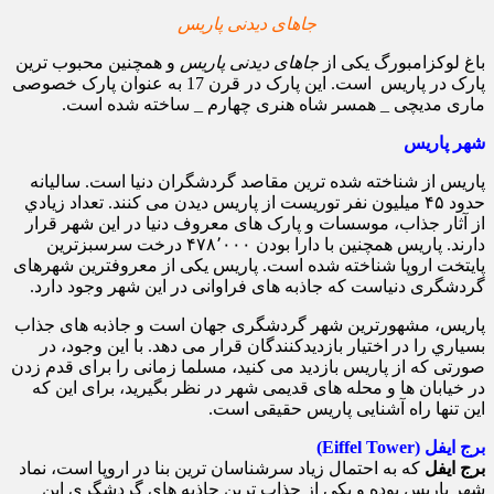
جاهای دیدنی پاریس
باغ لوکزامبورگ یکی از
جاهای دیدنی پاریس
و همچنین محبوب ترین
پارک در پاریس است. این پارک در قرن 17 به عنوان پارک خصوصی
ماری مدیچی _ همسر شاه هنری چهارم _ ساخته شده است.
شهر پاریس
پاریس از شناخته شده ترین مقاصد گردشگران دنیا است. سالیانه
حدود ۴۵ میلیون نفر توریست از پاریس دیدن می کنند. تعداد زيادي
از آثار جذاب، موسسات و پارک های معروف دنیا در این شهر قرار
دارند. پاریس همچنين با دارا بودن ۴۷۸٬۰۰۰ درخت سرسبزترین
پایتخت اروپا شناخته شده است. پاریس یکی از معروفترین شهرهای
گردشگری دنیاست که جاذبه های فراوانی در این شهر وجود دارد.
پاریس، مشهورترین شهر گردشگری جهان است و جاذبه های جذاب
بسياري را در اختیار بازدیدکنندگان قرار می دهد. با این وجود، در
صورتی که از پاریس بازديد می کنید، مسلما زمانی را برای قدم زدن
در خیابان ها و محله های قدیمی شهر در نظر بگیرید، برای این که
این تنها راه آشنایی پاریس حقیقی است.
برج ایفل (Eiffel Tower)
برج ایفل
که به احتمال زیاد سرشناسان ترین بنا در اروپا است، نماد
شهر پاریس بوده و یکی از جذاب ترین جاذبه های گردشگری این