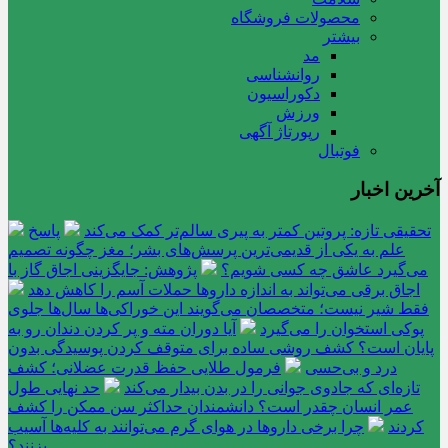
محصولات فروشگاه
بیشتر
مد
روانشناسی
دکوراسیون
ورزش
رپورتاژ آگهی
فوتبال
آخرین اخبار
تحقیقی تازه: پروتین کمتر به پیری سالم‌تر کمک می‌کند
پاسخ
علم به یکی از قدیمی‌ترین پرسش‌های بشر؛ مغز چگونه تصمیم
می‌گیرد عاشق چه کسی شویم؟
پژوهش: جایگزینی اجاق گاز با
اجاق برقی می‌تواند به اندازه داروها حملات آسم را کاهش دهد
فقط شیر نیست؛ متخصصان می‌گویند این خوراکی‌ها سال‌ها جلوی
پوکی استخوان را می‌گیرد
آیا دوران مته و پر کردن دندان رو به
پایان است؟ کشف روشی ساده برای متوقف کردن پوسیدگی بدون
درد و بی‌حسی
فرمول طلایی حفظ قدرت عضلانی؛ کشف
تازه‌ای که جادوی جوانی را در بدن بیدار می‌کند
حد نهایی طول
عمر انسان چقدر است؟ دانشمندان حداکثر سن ممکن را کشف
کردند
چرا برخی داروها در هوای گرم می‌توانند به کلیه‌ها آسیب
بزنند؟