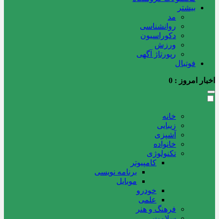
بیشتر
مد
روانشناسی
دکوراسیون
ورزش
رپورتاژ آگهی
فوتبال
اخبار امروز :
0
خانه
زیبایی
آشپزی
خانواده
تکنولوژی
کامپیوتر
برنامه نویسی
موبایل
خودرو
علمی
فرهنگ و هنر
سلامت