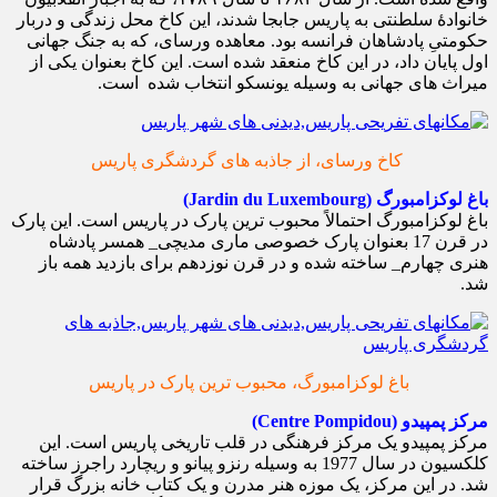
خانوادهٔ سلطنتی به پاریس جابجا شدند، این کاخ محل زندگی و دربار
حکومتیِ پادشاهان فرانسه بود. معاهده ورسای، که به جنگ جهانی
اول پایان داد، در این کاخ منعقد شده است. این کاخ بعنوان یکی از
میراث های جهانی به وسیله یونسکو انتخاب شده است.
کاخ ورسای، از جاذبه های گردشگری پاریس
باغ لوکزامبورگ (Jardin du Luxembourg)
باغ لوکزامبورگ احتمالاً محبوب ترین پارک در پاریس است. این پارک
در قرن 17 بعنوان پارک خصوصی ماری مدیچی_ همسر پادشاه
هنری چهارم_ ساخته شده و در قرن نوزدهم برای بازديد همه باز
شد.
باغ لوکزامبورگ، محبوب ترین پارک در پاریس
مرکز پمپیدو (Centre Pompidou)
مرکز پمپیدو یک مرکز فرهنگی در قلب تاریخی پاریس است. این
کلکسیون در سال 1977 به وسیله رنزو پیانو و ریچارد راجرز ساخته
شد. در این مرکز، یک موزه هنر مدرن و یک کتاب خانه بزرگ قرار