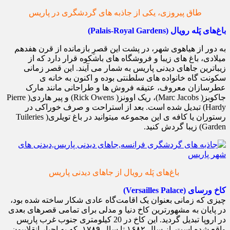
طاق پیروزی، یکی از جاذبه های گردشگری در پاریس
باغ‌های پَله رویال (Palais-Royal Gardens)
به دور از هیاهوی شهر، در پشت این قصرِ بازمانده از قرن هفدهم
میلادی، باغ های زیبا و فروشگاه های باشکوه قرار دارد که از
زیباترین جاهای دیدنی پاریس به شمار می آیند. این قصر زمانی
سکونت گاه خانواده های سلطنتی بوده و اکنون به خانه ی
عطرسازان معروف، عتیقه فروش ها و طراحانی مانند مارک
جاکوبز( Marc Jacobs)، ریک اوونز( Rick Owens) و پیر هاردی( Pierre
Hardy) تبدیل شده است. بعد از استراحت و صرف خوراکی در
رستوران یا کافه ی این مجموعه میتوانید در باغ تویلری( Tuileries
Garden) زیبا گردش کنید.
باغ‌های پَله رویال از جاهای دیدنی پاریس
کاخ ورسای (Versailles Palace)
چیزی که زمانی بعنوان یک اقامت‌گاه عادی شکار ساخته شده بود،
در پایان به مشهورترین کاخ دنیا و مدلی برای تمامی قصرهای بعدی
در اروپا تبدیل گردید. این کاخ در 20 کیلومتری جنوب غرب پاریس
واقع شده است. از سال ۱۶۸۲ تا سال ۱۷۸۹، که به اجبار انقلابیون