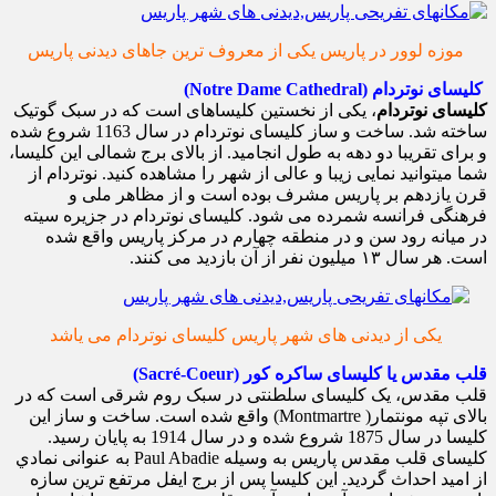
موزه لوور در پاریس یکی از معروف ترین جاهای دیدنی پاریس
کلیسای نوتردام (Notre Dame Cathedral)
کلیسای نوتردام
، یکی از نخستین کلیساهای است که در سبک گوتیک
ساخته شد. ساخت و ساز کلیسای نوتردام در سال 1163 شروع شده
و برای تقریبا دو دهه به طول انجامید. از بالای برج شمالی این کلیسا،
شما میتوانید نمایی زیبا و عالی از شهر را مشاهده کنید. نوتردام از
قرن یازدهم بر پاریس مشرف بوده است و از مظاهر ملی و
فرهنگی فرانسه شمرده می شود. کلیسای نوتردام در جزیره سیته
در میانه رود سن و در منطقه چهارم در مرکز پاریس واقع شده
است. هر سال ۱۳ میلیون نفر از آن بازديد می کنند.
یکی از دیدنی های شهر پاریس کلیسای نوتردام می یاشد
قلب مقدس یا کلیسای ساکره کور (Sacré-Coeur)
قلب مقدس، یک کلیسای سلطنتی در سبک روم شرقی است که در
بالای تپه مونتمار( Montmartre) واقع شده است. ساخت و ساز این
کلیسا در سال 1875 شروع شده و در سال 1914 به پایان رسید.
کلیسای قلب مقدس پاریس به وسیله Paul Abadie به عنوانی نمادي
از امید احداث گردید. این کلیسا پس از برج ایفل مرتفع ترین سازه