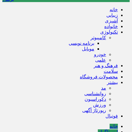
خانه
زیبایی
آشپزی
خانواده
تکنولوژی
کامپیوتر
برنامه نویسی
موبایل
خودرو
علمی
فرهنگ و هنر
سلامت
محصولات فروشگاه
بیشتر
مد
روانشناسی
دکوراسیون
ورزش
رپورتاژ آگهی
فوتبال
خانه
اینستاگرام