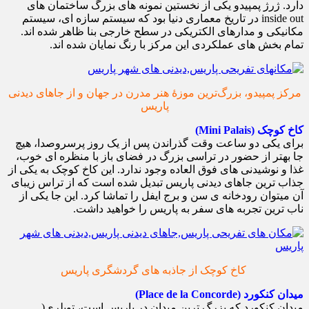
دارد. ژرژ پمپیدو یکی از نخستین نمونه های بزرگ ساختمان های
inside out در تاریخ معماری دنیا بود که سیستم سازه ای، سیستم
مکانیکی و مدارهای الکتریکی در سطح خارجی بنا ظاهر شده اند.
تمام بخش های عملکردی این مرکز با رنگ نمایان شده اند.
مرکز پمپیدو، بزرگ‌ترین موزۀ هنر مدرن در جهان و از جاهای دیدنی
پاریس
کاخ کوچک (Mini Palais)
برای یکی دو ساعت وقت گذراندن پس از یک روز پرسروصدا، هیچ
جا بهتر از حضور در تراسی بزرگ در فضای باز با منظره ای خوب،
غذا و نوشیدنی های فوق العاده وجود ندارد. این کاخ کوچک به یکی از
جذاب ترین جاهای دیدنی پاریس تبدیل شده است که از تراس زیبای
آن میتوان رودخانه ی سن و برج ایفل را تماشا کرد. این جا یکی از
ناب ترین تجربه های سفر به پاریس را خواهید داشت.
کاخ کوچک از جاذبه های گردشگری پاریس
میدان کنکورد (Place de la Concorde)
میدان کنکورد که بزرگ ترين میدان در پاریس است، تویلری(