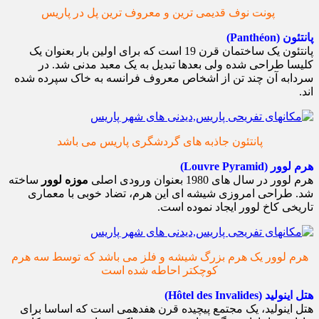
پونت نوف قدیمی ترین و معروف ترین پل در پاریس
پانتئون (Panthéon)
پانتئون یک ساختمان قرن 19 است که برای اولین بار بعنوان یک
کلیسا طراحی شده ولی بعدها تبدیل به یک معبد مدنی شد. در
سردابه آن چند تن از اشخاص معروف فرانسه به خاک سپرده شده
اند.
پانتئون جاذبه های گردشگری پاریس می باشد
هرم لوور (Louvre Pyramid)
هرم لوور در سال های 1980 بعنوان ورودی اصلی
موزه لوور
ساخته
شد. طراحی امروزی شیشه ای این هرم، تضاد خوبی با معماری
تاریخی کاخ لوور ایجاد نموده است.
هرم لوور یک هرم بزرگ شیشه و فلز می باشد که توسط سه هرم
کوچکتر احاطه شده است
هتل اینولید (Hôtel des Invalides)
هتل اینولید، یک مجتمع پیچیده قرن هفدهمی است که اساسا برای