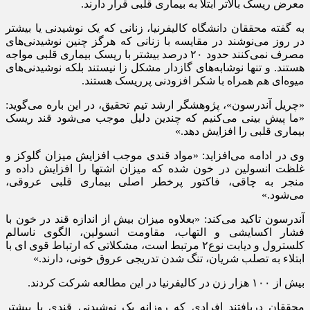
معرض ریسک بالاتر ابتلا به بیماری قلبی قرار دارند.
به گفته محققان دانشگاه کالیفرنیا، زنانی که یک نوشیدنی یا بیشتر
در روز می‌نوشند در مقایسه با زنانی که هرگز چنین نوشیدنی‌های
مصرف نمی‌کنند حدود ۲۰ درصد بیشتر با ریسک بیماری قلبی مواجه
هستند. و تنها نوشابه‌های گازدار مشکل زا نیستند بلکه نوشیدنی‌های
میوه‌ای هم همراه با شکر افزودنی پرریسک هستند.
«چریل آندرسون»، پژوهشگر ارشد تیم تحقیق، در این باره می‌گوید:
«ما پیش بینی می‌کنیم که چندین دلیل موجب می‌شود قند ریسک
بیماری قلبی را افزایش دهد.»
وی در ادامه می‌افزاید: «مواد قندی موجب افزایش میزان گلوکز و
غلظت انسولین در خون شده که میزان اشتها را افزایش داده و
منجر به چاقی، فاکتور پرخطر اصلی بیماری قلبی عروقی،
می‌شود.»
آندرسون تاکید می‌کند: «بعلاوه میزان بیش از اندازه قند در خون با
فشار اکسایشی و التهاب، مقاومت انسولین، الگوی ناسالم
کلسترول و دیابت نوع۲ مرتبط است، مشکلاتی که ارتباط قوی ای با
ابتلاء به تصلب شریان، تنگ شدن تدریجی عروق خونی، دارند.»
بیش از ۱۰۰ هزار زن در کالیفرنیا در این مطالعه شرکت کردند.
محققان دریافتند افرادی که روزانه یک نوشیدنی قندی یا بیشتر