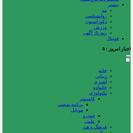
بیشتر
مد
روانشناسی
دکوراسیون
ورزش
رپورتاژ آگهی
فوتبال
اخبار امروز :
0
خانه
زیبایی
آشپزی
خانواده
تکنولوژی
کامپیوتر
برنامه نویسی
موبایل
خودرو
علمی
فرهنگ و هنر
سلامت