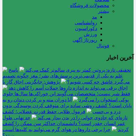
محصولات فروشگاه
بیشتر
مد
روانشناسی
دکوراسیون
ورزش
رپورتاژ آگهی
فوتبال
آخرین اخبار
تحقیقی تازه: پروتین کمتر به پیری سالم‌تر کمک می‌کند
پاسخ
علم به یکی از قدیمی‌ترین پرسش‌های بشر؛ مغز چگونه تصمیم
می‌گیرد عاشق چه کسی شویم؟
پژوهش: جایگزینی اجاق گاز با
اجاق برقی می‌تواند به اندازه داروها حملات آسم را کاهش دهد
فقط شیر نیست؛ متخصصان می‌گویند این خوراکی‌ها سال‌ها جلوی
پوکی استخوان را می‌گیرد
آیا دوران مته و پر کردن دندان رو به
پایان است؟ کشف روشی ساده برای متوقف کردن پوسیدگی بدون
درد و بی‌حسی
فرمول طلایی حفظ قدرت عضلانی؛ کشف
تازه‌ای که جادوی جوانی را در بدن بیدار می‌کند
حد نهایی طول
عمر انسان چقدر است؟ دانشمندان حداکثر سن ممکن را کشف
کردند
چرا برخی داروها در هوای گرم می‌توانند به کلیه‌ها آسیب
بزنند؟