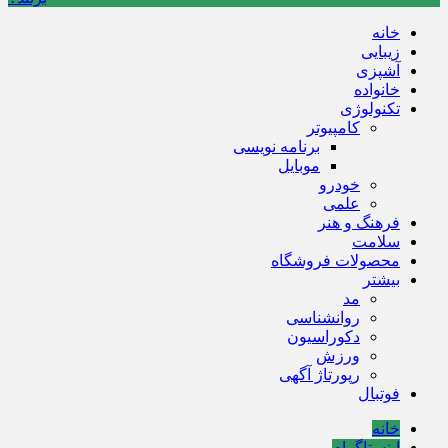
خانه
زیبایی
آشپزی
خانواده
تکنولوژی
کامپیوتر
برنامه نویسی
موبایل
خودرو
علمی
فرهنگ و هنر
سلامت
محصولات فروشگاه
بیشتر
مد
روانشناسی
دکوراسیون
ورزش
رپورتاژ آگهی
فوتبال
خانه
اینستاگرام