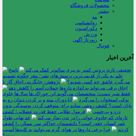
محصولات فروشگاه
بیشتر
مد
روانشناسی
دکوراسیون
ورزش
رپورتاژ آگهی
فوتبال
آخرین اخبار
تحقیقی تازه: پروتین کمتر به پیری سالم‌تر کمک می‌کند
پاسخ
علم به یکی از قدیمی‌ترین پرسش‌های بشر؛ مغز چگونه تصمیم
می‌گیرد عاشق چه کسی شویم؟
پژوهش: جایگزینی اجاق گاز با
اجاق برقی می‌تواند به اندازه داروها حملات آسم را کاهش دهد
فقط شیر نیست؛ متخصصان می‌گویند این خوراکی‌ها سال‌ها جلوی
پوکی استخوان را می‌گیرد
آیا دوران مته و پر کردن دندان رو به
پایان است؟ کشف روشی ساده برای متوقف کردن پوسیدگی بدون
درد و بی‌حسی
فرمول طلایی حفظ قدرت عضلانی؛ کشف
تازه‌ای که جادوی جوانی را در بدن بیدار می‌کند
حد نهایی طول
عمر انسان چقدر است؟ دانشمندان حداکثر سن ممکن را کشف
کردند
چرا برخی داروها در هوای گرم می‌توانند به کلیه‌ها آسیب
بزنند؟