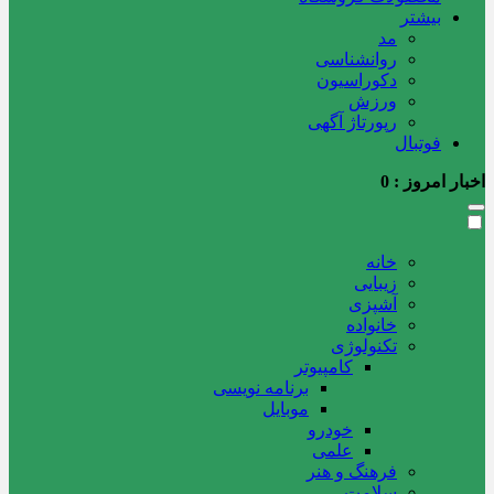
بیشتر
مد
روانشناسی
دکوراسیون
ورزش
رپورتاژ آگهی
فوتبال
اخبار امروز :
0
خانه
زیبایی
آشپزی
خانواده
تکنولوژی
کامپیوتر
برنامه نویسی
موبایل
خودرو
علمی
فرهنگ و هنر
سلامت