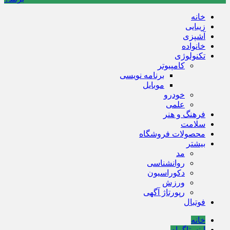
خانه
زیبایی
آشپزی
خانواده
تکنولوژی
کامپیوتر
برنامه نویسی
موبایل
خودرو
علمی
فرهنگ و هنر
سلامت
محصولات فروشگاه
بیشتر
مد
روانشناسی
دکوراسیون
ورزش
رپورتاژ آگهی
فوتبال
خانه
اینستاگرام