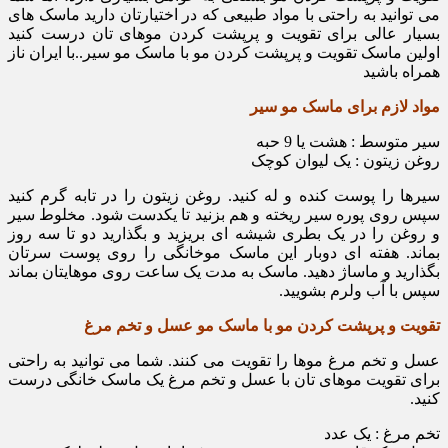
می توانید به راحتی با مواد طبیعی که در اختیارتان دارید ماسک های
بسیار عالی برای تقویت و پرپشت کردن موهای تان درست کنید
اولین ماسک تقویت و پرپشت کردن مو با ماسک مو سیر..با ایران ناز
همراه باشید
مواد لازم برای ماسک مو سیر
سیر متوسط : هشت یا 9 حبه
روغن زیتون : یک لیوان کوچک
سیرها را پوست کنده و له کنید. روغن زیتون را در تابه گرم کنید
سپس روی پوره سیر ریخته و هم بزنید تا یکدست شود. مخلوط سیر
و روغن را در یک بطری شیشه ای بریزید و بگذارید دو تا سه روز
بماند. هفته ای دوبار این ماسک موخانگی را روی پوست سرتان
بگذارید و ماساژ دهید. ماسک به مدت یک ساعت روی موهایتان بماند
سپس با آب ولرم بشویید.
تقویت و پرپشت کردن مو با ماسک مو عسل و تخم مرغ
عسل و تخم مرغ موها را تقویت می کنند. شما می توانید به راحتی
برای تقویت موهای تان با عسل و تخم مرغ یک ماسک خانگی درست
کنید.
تخم مرغ : یک عدد