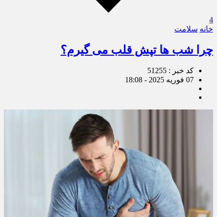
4
خانه
سلامت
چرا شب ها تپش قلب می گیرم؟
کد خبر : 51255
07 فوریه 2025 - 18:08