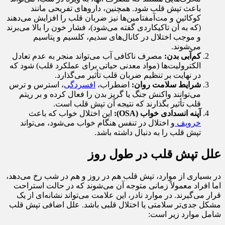
باعث تپش قلب شود. همچنین، داروهای تفریحی مانند
کوکائین و مت‌آمفتامین‌ها نیز ضربان قلب را افزایش می‌دهند
(که به آن تاکیکاردی گفته می‌شود)، فشار خون را بالا می‌برند
و موجب اختلال در کانال‌های سدیم، کلسیم و پتاسیم
می‌شوند.
کم‌آبی بدن:
مصرف ناکافی آب می‌تواند منجر به عدم تعادل
الکترولیت‌ها (مواد معدنی حیاتی برای عملکرد قلب) شود که
در نهایت بر تنظیم ضربان قلب تأثیر می‌گذارد.
شرایط سلامت روان:
اضطراب،
افسردگی
، استرس و ترس
می‌توانند واکنش جنگ یا گریز بدن را فعال کرده و بر ریتم
قلب تأثیر بگذارند که نتیجه آن تپش قلب است.
آپنه انسدادی خواب (OSA):
این اختلال خواب که باعث
خروپف
و اختلال در تنفس هنگام خواب می‌شود، می‌تواند
تپش قلب را به دنبال داشته باشد.
علل تپش قلب در طول روز
در بسیاری از موارد، تپش قلب هم در روز و هم در شب رخ می‌دهد،
اما افراد معمولاً زمانی متوجه آن می‌شوند که در حالت استراحت
قرار می‌گیرند. در موارد نادر، این علامت می‌تواند نشانه‌ای از یک
مشکل جدی‌تر سلامتی یا اختلال قلبی باشد. علل اضافی تپش قلب
شامل موارد زیر است: