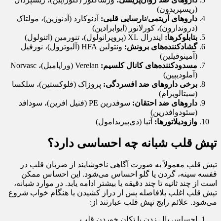
(ریسپریدون)
داروهای آریتمی/نارسایی قلبی:
آدنوکارد (آدنوزین)، مولتاک
(دروندارون)، کورلانور (ایوابرادین)
بتابلوکرها:
ایندرال XL (پروپرانولول)، تنورمین (اتنولول)
گشادکننده‌های برونش:
ونتولین HFA (آلبوترول)، نورفیل
(آمینوفیلین)
مسدودکننده‌های کانال کلسیم:
Verelan (وراپامیل)، Norvasc
(آملودیپین)
برخی داروهای ضد افسردگی:
پروزاک (فلوکستین)، سلکسا
(سیتالوپرام)
داروهای ضد احتقان:
سوفدرین PE (فنیل افرین)، سودافد
(سئودوافدرین)
وازودیلاتورها:
آتیا (دی‌پیریدامول)
تپش قلب شبانه چه احساسی دارد؟
تپش قلب معمولاً به صورت آگاهی ناخوشایند از ضربان قلب در
قفسه سینه، گردن یا گلو احساس می‌شود. این احساس ممکن
است از چند ثانیه تا چند دقیقه یا بیشتر ادامه یابد. در موارد شبانه،
تپش قلب اغلب بلافاصله پس از دراز کشیدن یا هنگام خواب شروع
می‌شود. علائم رایج تپش قلب عبارتند از:
احساس بال زدن یا تکان خوردن قلب