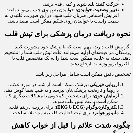
حرکت کنید:
بلند شوید و کمی قدم بزنید.
تغییر وضعیت خوابیدن:
خوابیدن به پهلوی چپ می‌تواند باعث
افزایش احساس ضربان قلب شود. در این صورت، غلتیدن به
سمت راست یا خوابیدن روی شکم ممکن است مفید باشد.
نحوه دریافت درمان پزشکی برای تپش قلب
اگر تپش قلب دارید، مهم است که با پزشک خود مشورت کنید.
پزشکان مراقبت‌های اولیه می‌توانند علت تپش قلب شما را تشخیص
دهند. بسته به علت، ممکن است شما را به یک متخصص قلب یا
الکتروفیزیولوژیست ارجاع دهند.
تشخیص دقیق ممکن است شامل مراحل زیر باشد:
ارزیابی فیزیکی:
پزشک ممکن است از شما در مورد علائم،
داروها و تاریخچه پزشکی‌تان بپرسد و به قلب شما گوش دهد.
آزمایش خون:
برای تشخیص کم‌خونی یا مشکلات دیگری که
ممکن است باعث تپش قلب شوند.
الکتروکاردیوگرام (ECG یا EKG):
برای بررسی ریتم قلب.
مانیتور هولتر:
برای ثبت فعالیت قلب به مدت 24 ساعت.
چگونه شدت علائم را قبل از خواب کاهش