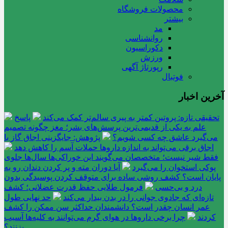
محصولات فروشگاه
بیشتر
مد
روانشناسی
دکوراسیون
ورزش
رپورتاژ آگهی
فوتبال
آخرین اخبار
تحقیقی تازه: پروتین کمتر به پیری سالم‌تر کمک می‌کند
پاسخ
علم به یکی از قدیمی‌ترین پرسش‌های بشر؛ مغز چگونه تصمیم
می‌گیرد عاشق چه کسی شویم؟
پژوهش: جایگزینی اجاق گاز با
اجاق برقی می‌تواند به اندازه داروها حملات آسم را کاهش دهد
فقط شیر نیست؛ متخصصان می‌گویند این خوراکی‌ها سال‌ها جلوی
پوکی استخوان را می‌گیرد
آیا دوران مته و پر کردن دندان رو به
پایان است؟ کشف روشی ساده برای متوقف کردن پوسیدگی بدون
درد و بی‌حسی
فرمول طلایی حفظ قدرت عضلانی؛ کشف
تازه‌ای که جادوی جوانی را در بدن بیدار می‌کند
حد نهایی طول
عمر انسان چقدر است؟ دانشمندان حداکثر سن ممکن را کشف
کردند
چرا برخی داروها در هوای گرم می‌توانند به کلیه‌ها آسیب
بزنند؟