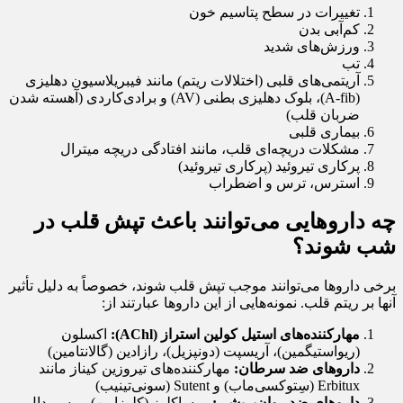
تغییرات در سطح پتاسیم خون
کم‌آبی بدن
ورزش‌های شدید
تب
آریتمی‌های قلبی (اختلالات ریتم) مانند فیبریلاسیون دهلیزی
(A-fib)، بلوک دهلیزی بطنی (AV) و برادی‌کاردی (آهسته شدن
ضربان قلب)
بیماری قلبی
مشکلات دریچه‌ای قلب، مانند افتادگی دریچه میترال
پرکاری تیروئید (پرکاری تیروئید)
استرس، ترس و اضطراب
چه داروهایی می‌توانند باعث تپش قلب در
شب شوند؟
برخی داروها می‌توانند موجب تپش قلب شوند، خصوصاً به دلیل تأثیر
آنها بر ریتم قلب. نمونه‌هایی از این داروها عبارتند از:
مهارکننده‌های استیل کولین استراز (AChl):
اکسلون
(ریواستیگمین)، آریسپت (دونپزیل)، رازادین (گالانتامین)
داروهای ضد سرطان:
مهارکننده‌های تیروزین کیناز مانند
Erbitux (سِتوکسی‌ماب) و Sutent (سونی‌تینیب)
داروهای ضد روان‌پریشی:
ورساکلوز (کلوزاپین)، ریسپردال