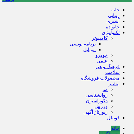
خانه
زیبایی
آشپزی
خانواده
تکنولوژی
کامپیوتر
برنامه نویسی
موبایل
خودرو
علمی
فرهنگ و هنر
سلامت
محصولات فروشگاه
بیشتر
مد
روانشناسی
دکوراسیون
ورزش
رپورتاژ آگهی
فوتبال
خانه
اینستاگرام