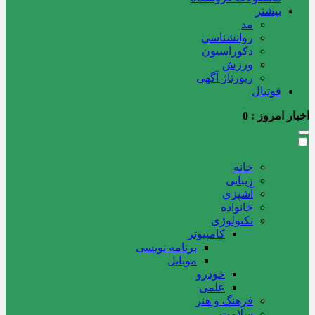
بیشتر
مد
روانشناسی
دکوراسیون
ورزش
رپورتاژ آگهی
فوتبال
اخبار امروز :
0
خانه
زیبایی
آشپزی
خانواده
تکنولوژی
کامپیوتر
برنامه نویسی
موبایل
خودرو
علمی
فرهنگ و هنر
سلامت