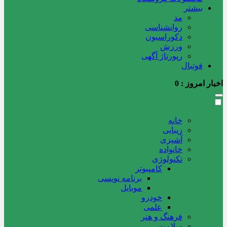
بیشتر
مد
روانشناسی
دکوراسیون
ورزش
رپورتاژ آگهی
فوتبال
اخبار امروز :
0
خانه
زیبایی
آشپزی
خانواده
تکنولوژی
کامپیوتر
برنامه نویسی
موبایل
خودرو
علمی
فرهنگ و هنر
سلامت