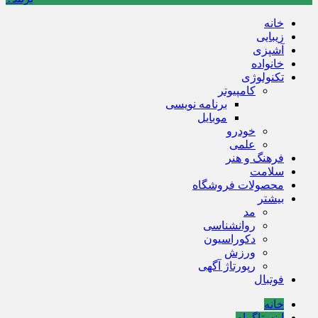
خانه
زیبایی
آشپزی
خانواده
تکنولوژی
کامپیوتر
برنامه نویسی
موبایل
خودرو
علمی
فرهنگ و هنر
سلامت
محصولات فروشگاه
بیشتر
مد
روانشناسی
دکوراسیون
ورزش
رپورتاژ آگهی
فوتبال
خانه
اینستاگرام