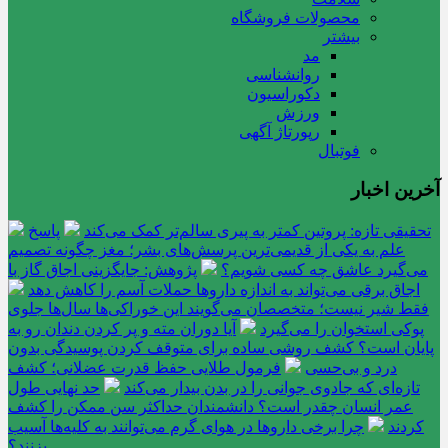
محصولات فروشگاه
بیشتر
مد
روانشناسی
دکوراسیون
ورزش
رپورتاژ آگهی
فوتبال
آخرین اخبار
تحقیقی تازه: پروتین کمتر به پیری سالم‌تر کمک می‌کند
پاسخ
علم به یکی از قدیمی‌ترین پرسش‌های بشر؛ مغز چگونه تصمیم
می‌گیرد عاشق چه کسی شویم؟
پژوهش: جایگزینی اجاق گاز با
اجاق برقی می‌تواند به اندازه داروها حملات آسم را کاهش دهد
فقط شیر نیست؛ متخصصان می‌گویند این خوراکی‌ها سال‌ها جلوی
پوکی استخوان را می‌گیرد
آیا دوران مته و پر کردن دندان رو به
پایان است؟ کشف روشی ساده برای متوقف کردن پوسیدگی بدون
درد و بی‌حسی
فرمول طلایی حفظ قدرت عضلانی؛ کشف
تازه‌ای که جادوی جوانی را در بدن بیدار می‌کند
حد نهایی طول
عمر انسان چقدر است؟ دانشمندان حداکثر سن ممکن را کشف
کردند
چرا برخی داروها در هوای گرم می‌توانند به کلیه‌ها آسیب
بزنند؟