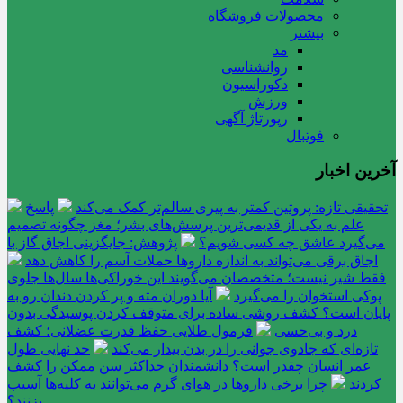
محصولات فروشگاه
بیشتر
مد
روانشناسی
دکوراسیون
ورزش
رپورتاژ آگهی
فوتبال
آخرین اخبار
تحقیقی تازه: پروتین کمتر به پیری سالم‌تر کمک می‌کند
پاسخ
علم به یکی از قدیمی‌ترین پرسش‌های بشر؛ مغز چگونه تصمیم
می‌گیرد عاشق چه کسی شویم؟
پژوهش: جایگزینی اجاق گاز با
اجاق برقی می‌تواند به اندازه داروها حملات آسم را کاهش دهد
فقط شیر نیست؛ متخصصان می‌گویند این خوراکی‌ها سال‌ها جلوی
پوکی استخوان را می‌گیرد
آیا دوران مته و پر کردن دندان رو به
پایان است؟ کشف روشی ساده برای متوقف کردن پوسیدگی بدون
درد و بی‌حسی
فرمول طلایی حفظ قدرت عضلانی؛ کشف
تازه‌ای که جادوی جوانی را در بدن بیدار می‌کند
حد نهایی طول
عمر انسان چقدر است؟ دانشمندان حداکثر سن ممکن را کشف
کردند
چرا برخی داروها در هوای گرم می‌توانند به کلیه‌ها آسیب
بزنند؟