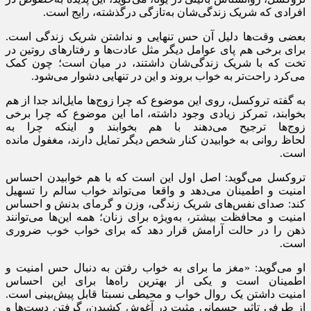
افرادی که شریک زندگی‌شان به‌تازگی درگذشته،‌ رایج است.
بعضی وقت‌ها دلیل آن حس تنهایی و نداشتن شریک زندگی است.
برای برخی هم پای عوامل دیگر مثل عادت‌ها و رفتارهای روتین در
تخت که با شریک زندگی‌شان داشتند، در میان است؛ چون کمک
می‌کرد راحت‌تر به خواب بروند و این در تنهایی دشوار می‌شود.
به گفته تروکسل، روی این موضوع که چرا زوج‌ها مایل‌اند جدا از هم
بخوابند، تمرکز زیادی وجود داشته، اما این موضوع که چرا برخی
زوج‌ها ترجیح می‌دهند با هم بخوابند و اینکه چرا به
لحاظ روانی به خوابیدن کنار شخص دیگر تمایل دارند، مغفول مانده
است.
تروکسل می‌گوید: اصل اول این است که با هم خوابیدن احساس
امنیت و اطمینان می‌دهد و واقعا می‌تواند خواب سالم را تسهیل
کند: صدای نفس‌های شریک زندگی، وزن و گرمای بدنش و احساس
امنیت و محافظت بیشتر‌، به‌ویژه برای زنان‌؛ همه این‌ها می‌توانند
ذهن را در حالت آرامش قرار دهد که برای خواب خوب ضروری
است.
او می‌گوید: «مغز ما برای به خواب رفتن به دنبال حس امنیت و
اطمینان است و یکی از بهترین راه‌ها برای این احساس
امنیت داشتن یک روال خواب و محیطی نسبتا قابل پیش‌بینی است.
از طرفی تاثیر جسمانی مثبت در آغوش کشیدن، گرفتن دست‌ها و