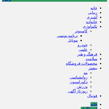
خانه
زیبایی
آشپزی
خانواده
تکنولوژی
کامپیوتر
برنامه نویسی
موبایل
خودرو
علمی
فرهنگ و هنر
سلامت
محصولات فروشگاه
بیشتر
مد
روانشناسی
دکوراسیون
ورزش
رپورتاژ آگهی
فوتبال
خانه
اینستاگرام