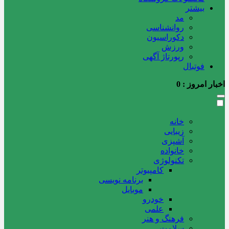
بیشتر
مد
روانشناسی
دکوراسیون
ورزش
رپورتاژ آگهی
فوتبال
اخبار امروز :
0
خانه
زیبایی
آشپزی
خانواده
تکنولوژی
کامپیوتر
برنامه نویسی
موبایل
خودرو
علمی
فرهنگ و هنر
سلامت