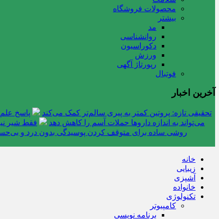
محصولات فروشگاه
بیشتر
مد
روانشناسی
دکوراسیون
ورزش
رپورتاژ آگهی
فوتبال
آخرین اخبار
تحقیقی تازه: پروتین کمتر به پیری سالم‌تر کمک می‌کند
پاسخ علم 
می‌تواند به اندازه داروها حملات آسم را کاهش دهد
فقط شیر نیس
روشی ساده برای متوقف کردن پوسیدگی بدون درد و بی‌ح
خانه
زیبایی
آشپزی
خانواده
تکنولوژی
کامپیوتر
برنامه نویسی