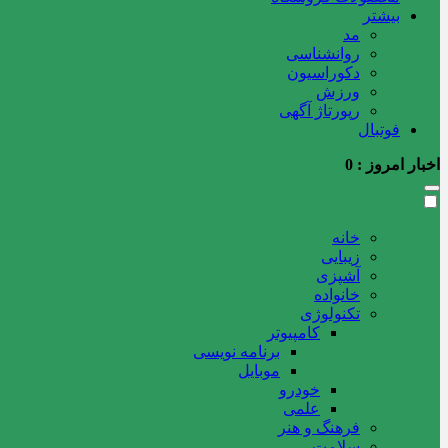
بیشتر
مد
روانشناسی
دکوراسیون
ورزش
رپورتاژ آگهی
فوتبال
اخبار امروز :
0
خانه
زیبایی
آشپزی
خانواده
تکنولوژی
کامپیوتر
برنامه نویسی
موبایل
خودرو
علمی
فرهنگ و هنر
سلامت