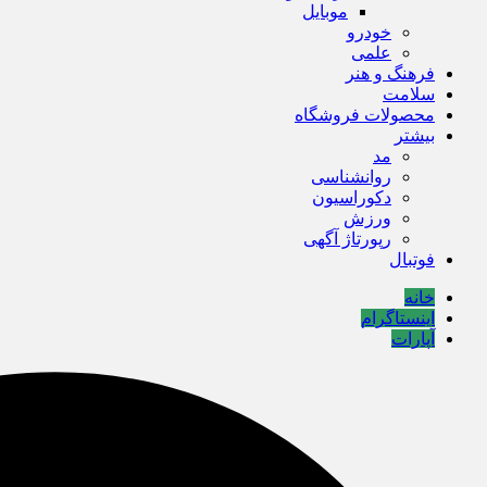
موبایل
خودرو
علمی
فرهنگ و هنر
سلامت
محصولات فروشگاه
بیشتر
مد
روانشناسی
دکوراسیون
ورزش
رپورتاژ آگهی
فوتبال
خانه
اینستاگرام
آپارات