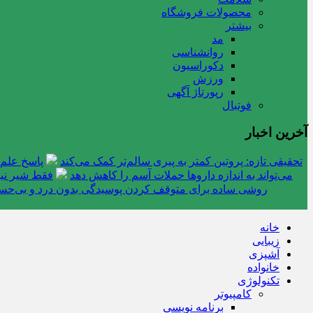
محصولات فروشگاه
بیشتر
مد
روانشناسی
دکوراسیون
ورزش
رپورتاژ آگهی
فوتبال
آخرین اخبار
تحقیقی تازه: پروتین کمتر به پیری سالم‌تر کمک می‌کند
پاسخ علم 
می‌تواند به اندازه داروها حملات آسم را کاهش دهد
فقط شیر نیس
روشی ساده برای متوقف کردن پوسیدگی بدون درد و بی‌ح
خانه
زیبایی
آشپزی
خانواده
تکنولوژی
کامپیوتر
برنامه نویسی