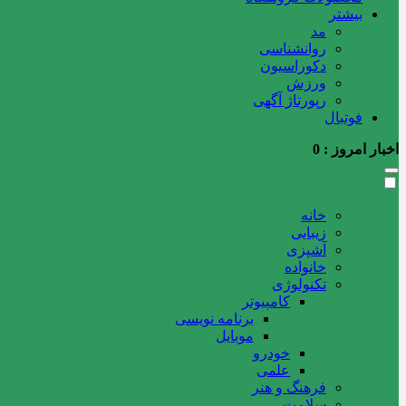
بیشتر
مد
روانشناسی
دکوراسیون
ورزش
رپورتاژ آگهی
فوتبال
اخبار امروز :
0
خانه
زیبایی
آشپزی
خانواده
تکنولوژی
کامپیوتر
برنامه نویسی
موبایل
خودرو
علمی
فرهنگ و هنر
سلامت