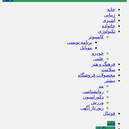
خانه
زیبایی
آشپزی
خانواده
تکنولوژی
کامپیوتر
برنامه نویسی
موبایل
خودرو
علمی
فرهنگ و هنر
سلامت
محصولات فروشگاه
بیشتر
مد
روانشناسی
دکوراسیون
ورزش
رپورتاژ آگهی
فوتبال
خانه
اینستاگرام