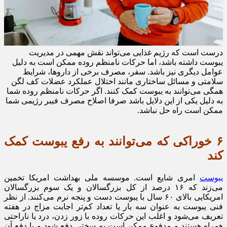
درست است که رژیم غذایی می‌تواند نقش مهمی در مدیریت
یبوست داشته باشد، اما حرکات نامنظم روده ممکن است به دلیل
عوامل دیگری نیز باشد. سفر، مصرف برخی از داروها، شرایط
سلامتی و مسائل ساختاری مانند اختلال عملکرد عضلات کف لگن
همگی می‌توانند به یبوست کمک کنند. اگر حرکات نامنظم روده شما
به دلیل یکی از این دلایل باشد صرفا اصلاح مصرف فیبر رژیمی شما
ممکن است راه حل نباشد.
۶ خوراکی که می‌توانند به رفع یبوست کمک
کند
یبوست
امری شایع است. موسسه ملی بهداشت امریکا تخمین
می‌زند که ۱۶ درصد از کل بزرگسالان و یک سوم بزرگسالان
امریکایی بالای ۶۰ سال با یبوست دست و پنجه نرم می‌کنند. از نظر
فنی یبوست به عنوان سه بار یا تعداد کم‌تر اجابت مزاج در هفته
تعریف می‌شود و اغلب این حرکات روده با زور زدن، درد یا ناراحتی
همراه هستند و مدفوع ممکن است به سختی دفع شود و یا دفع آن