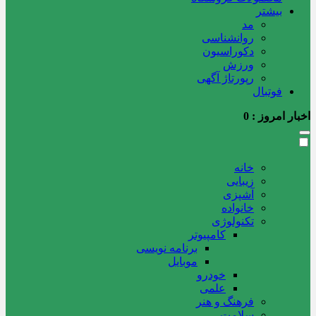
بیشتر
مد
روانشناسی
دکوراسیون
ورزش
رپورتاژ آگهی
فوتبال
اخبار امروز :
0
خانه
زیبایی
آشپزی
خانواده
تکنولوژی
کامپیوتر
برنامه نویسی
موبایل
خودرو
علمی
فرهنگ و هنر
سلامت