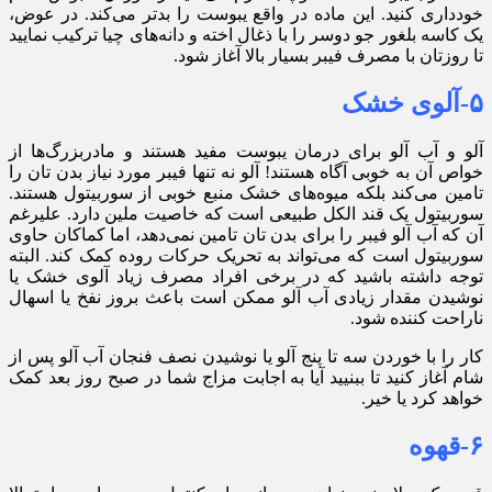
خودداری کنید. این ماده در واقع یبوست را بدتر می‌کند. در عوض،
یک کاسه بلغور جو دوسر را با ذغال اخته و دانه‌های چیا ترکیب نمایید
تا روزتان با مصرف فیبر بسیار بالا آغاز شود.
۵-آلوی خشک
آلو و آب آلو برای درمان یبوست مفید هستند و مادربزرگ‌ها از
خواص آن به خوبی آگاه هستند! آلو نه تنها فیبر مورد نیاز بدن تان را
تامین می‌کند بلکه میوه‌های خشک منبع خوبی از سوربیتول هستند.
سوربیتول یک قند الکل طبیعی است که خاصیت ملین دارد. علیرغم
آن که آب آلو فیبر را برای بدن تان تامین نمی‌دهد، اما کماکان حاوی
سوربیتول است که می‌تواند به تحریک حرکات روده کمک کند. البته
توجه داشته باشید که در برخی افراد مصرف زیاد آلوی خشک یا
نوشیدن مقدار زیادی آب آلو ممکن است باعث بروز نفخ یا اسهال
ناراحت کننده شود.
کار را با خوردن سه تا پنج آلو یا نوشیدن نصف فنجان آب آلو پس از
شام آغاز کنید تا ببنیید آیا به اجابت مزاج شما در صبح روز بعد کمک
خواهد کرد یا خیر.
۶-قهوه