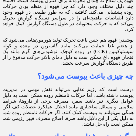
قهوه یک سلاح نه چندان محرمانه برای کنترل یبوست است. احتمالا
چند دلیل مختلف وجود دارد که چرا قهوه از منظم بودن حرکات
روده پشتیبانی می‌کند. کافئینی که به طور طبیعی در قهوه وجود
دارد انقباضات ماهیچه‌ای را در سراسر دستگاه گوارش تحریک
می‌کند که به حرکت محتویات در طول دستگاه گوارش کمک خواهد
کرد.
نوشیدن قهوه هم چنین باعث تحریک تولید هورمون‌هایی می‌شود که
از هضم غذا حمایت می‌کنند مانند گاسترین در معده و کوله
سیستوکینین (CCK) در روده کوچک. نوشیدنی‌های گرم مانند یک
فنجان قهوه داغ ممکن است به دلیل دمای بالاتر حرکت مدفوع را از
طریق دستگاه گوارش سرعت بخشد.
چه چیزی باعث یبوست می‌شود؟
درست است که رژیم غذایی می‌تواند نقش مهمی در مدیریت
یبوست داشته باشد، اما حرکات نامنظم روده ممکن است به دلیل
عوامل دیگری نیز باشد. سفر، مصرف برخی از داروها، شرایط
سلامتی و مسائل ساختاری مانند اختلال عملکرد عضلات کف لگن
همگی می‌توانند به یبوست کمک کنند. اگر حرکات نامنظم روده شما
به دلیل یکی از این دلایل باشد صرفا اصلاح مصرف فیبر رژیمی شما
ممکن است راه حل نباشد.