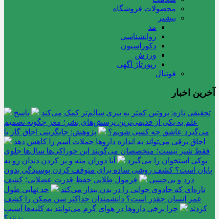
محصولات فروشگاه
بیشتر
مد
روانشناسی
دکوراسیون
ورزش
رپورتاژ آگهی
فوتبال
آخرین اخبار
تحقیقی تازه: پروتین کمتر به پیری سالم‌تر کمک می‌کند
پاسخ
علم به یکی از قدیمی‌ترین پرسش‌های بشر؛ مغز چگونه تصمیم
می‌گیرد عاشق چه کسی شویم؟
پژوهش: جایگزینی اجاق گاز با
اجاق برقی می‌تواند به اندازه داروها حملات آسم را کاهش دهد
فقط شیر نیست؛ متخصصان می‌گویند این خوراکی‌ها سال‌ها جلوی
پوکی استخوان را می‌گیرد
آیا دوران مته و پر کردن دندان رو به
پایان است؟ کشف روشی ساده برای متوقف کردن پوسیدگی بدون
درد و بی‌حسی
فرمول طلایی حفظ قدرت عضلانی؛ کشف
تازه‌ای که جادوی جوانی را در بدن بیدار می‌کند
حد نهایی طول
عمر انسان چقدر است؟ دانشمندان حداکثر سن ممکن را کشف
کردند
چرا برخی داروها در هوای گرم می‌توانند به کلیه‌ها آسیب
بزنند؟