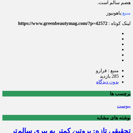
هضم سالم است.
منبع:
یاهونیوز
لینک کوتاه :
https://www.greenbeautymag.com/?p=42572
منبع : فرارو
285 بازدید
بدون دیدگاه
برچسب ها
یبوست
نوشته های مشابه
تحقیقی تازه: پروتین کمتر به پیری سالم‌تر