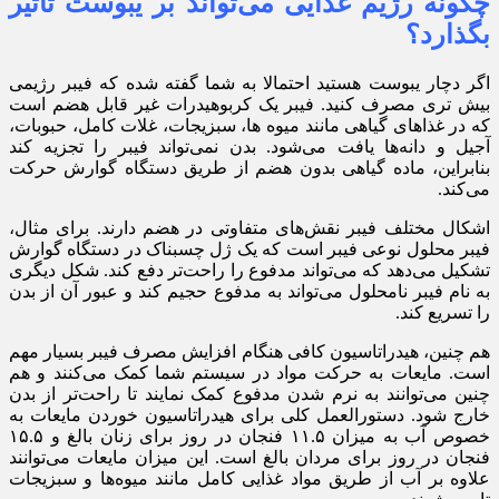
چگونه رژیم غذایی می‌تواند بر یبوست تاثیر
بگذارد؟
اگر دچار یبوست هستید احتمالا به شما گفته شده که فیبر رژیمی
بیش تری مصرف کنید. فیبر یک کربوهیدرات غیر قابل هضم است
که در غذا‌های گیاهی مانند میوه ها، سبزیجات، غلات کامل، حبوبات،
آجیل و دانه‌ها یافت می‌شود. بدن نمی‌تواند فیبر را تجزیه کند
بنابراین، ماده گیاهی بدون هضم از طریق دستگاه گوارش حرکت
می‌کند.
اشکال مختلف فیبر نقش‌های متفاوتی در هضم دارند. برای مثال،
فیبر محلول نوعی فیبر است که یک ژل چسبناک در دستگاه گوارش
تشکیل می‌دهد که می‌تواند مدفوع را راحت‌تر دفع کند. شکل دیگری
به نام فیبر نامحلول می‌تواند به مدفوع حجیم کند و عبور آن از بدن
را تسریع کند.
هم چنین، هیدراتاسیون کافی هنگام افزایش مصرف فیبر بسیار مهم
است. مایعات به حرکت مواد در سیستم شما کمک می‌کنند و هم
چنین می‌توانند به نرم شدن مدفوع کمک نمایند تا راحت‌تر از بدن
خارج شود. دستورالعمل کلی برای هیدراتاسیون خوردن مایعات به
خصوص آب به میزان ۱۱.۵ فنجان در روز برای زنان بالغ و ۱۵.۵
فنجان در روز برای مردان بالغ است. این میزان مایعات می‌توانند
علاوه بر آب از طریق مواد غذایی کامل مانند میوه‌ها و سبزیجات