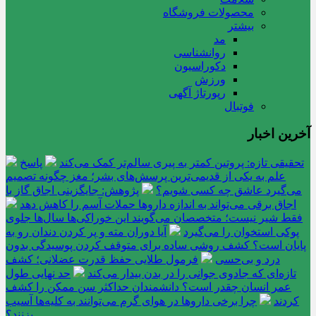
محصولات فروشگاه
بیشتر
مد
روانشناسی
دکوراسیون
ورزش
رپورتاژ آگهی
فوتبال
آخرین اخبار
تحقیقی تازه: پروتین کمتر به پیری سالم‌تر کمک می‌کند
پاسخ
علم به یکی از قدیمی‌ترین پرسش‌های بشر؛ مغز چگونه تصمیم
می‌گیرد عاشق چه کسی شویم؟
پژوهش: جایگزینی اجاق گاز با
اجاق برقی می‌تواند به اندازه داروها حملات آسم را کاهش دهد
فقط شیر نیست؛ متخصصان می‌گویند این خوراکی‌ها سال‌ها جلوی
پوکی استخوان را می‌گیرد
آیا دوران مته و پر کردن دندان رو به
پایان است؟ کشف روشی ساده برای متوقف کردن پوسیدگی بدون
درد و بی‌حسی
فرمول طلایی حفظ قدرت عضلانی؛ کشف
تازه‌ای که جادوی جوانی را در بدن بیدار می‌کند
حد نهایی طول
عمر انسان چقدر است؟ دانشمندان حداکثر سن ممکن را کشف
کردند
چرا برخی داروها در هوای گرم می‌توانند به کلیه‌ها آسیب
بزنند؟