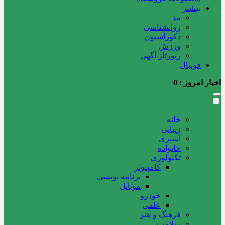
بیشتر
مد
روانشناسی
دکوراسیون
ورزش
رپورتاژ آگهی
فوتبال
اخبار امروز :
0
خانه
زیبایی
آشپزی
خانواده
تکنولوژی
کامپیوتر
برنامه نویسی
موبایل
خودرو
علمی
فرهنگ و هنر
سلامت