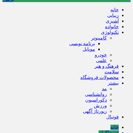
خانه
زیبایی
آشپزی
خانواده
تکنولوژی
کامپیوتر
برنامه نویسی
موبایل
خودرو
علمی
فرهنگ و هنر
سلامت
محصولات فروشگاه
بیشتر
مد
روانشناسی
دکوراسیون
ورزش
رپورتاژ آگهی
فوتبال
خانه
اینستاگرام