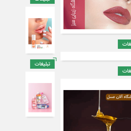
غات
تبلیغات
غات