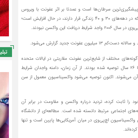
ل‌پیشگیری‌ترین سرطان‌ها است و عمدتا بر اثر عفونت با ویروس
پاپیلوم انسانی (اچ‌پی‌وی) ایجاد می‌شودــ در میان زنانی که در دهه‌های ۳۰ و ۴۰ زندگی قرار دارند، در حال افزایش است؛
فت این واکسن نبودند.
تبلی
 گونه‌های مختلف از شایع‌ترین عفونت مقاربتی در ایالات متحده
محافظت می‌کنند، ابتدا فقط برای دختران و زنان بین ۹ تا ۲۶ سال توصیه شده بودند. از آن زمان، دامنه واجدان شرایط
بین ۲۷ تا ۴۵ سال نیز مشمول آن می‌شوند. اکنون توصیه می‌شود واکسیناسیون معمول از سن
 را ثابت کرده، تردید درباره واکسن و مقاومت در برابر آن
‌های اجتماعی مرتبط دانسته شده است. مطالعه‌ای از دانشگاه
ن داد که میزان واکسیناسیون اچ‌پی‌وی در میان آمریکایی‌ها پایین است و تنها