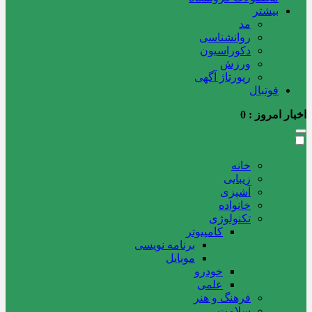
بیشتر
مد
روانشناسی
دکوراسیون
ورزش
رپورتاژ آگهی
فوتبال
اخبار امروز :
0
خانه
زیبایی
آشپزی
خانواده
تکنولوژی
کامپیوتر
برنامه نویسی
موبایل
خودرو
علمی
فرهنگ و هنر
سلامت