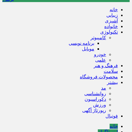
خانه
زیبایی
آشپزی
خانواده
تکنولوژی
کامپیوتر
برنامه نویسی
موبایل
خودرو
علمی
فرهنگ و هنر
سلامت
محصولات فروشگاه
بیشتر
مد
روانشناسی
دکوراسیون
ورزش
رپورتاژ آگهی
فوتبال
خانه
اینستاگرام