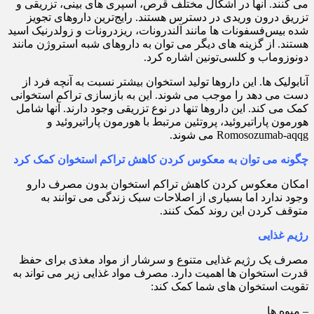
می کنند. آنها در اشکال مختلف قرص، اسپری های بینی، تزریقی و
تزریق درون وریدی در دسترس هستند. رایج‌ترین داروهای تجویز
شده بیس‌فسفونات ها مانند آلندرونات، ریزدرونات و زولدرنیک اسید
هستند. از گزینه های دیگر می توان به داروهای شبه استروژن مانند
دونوزوماب و کلسی‌تونین اشاره کرد.
آنابولیک ها. این داروها تولید استخوان بیشتر نسبت به آنچه فرد از
دست می دهد را موجب می شوند. این به بازسازی تراکم استخوانی
کمک می کند. این داروها تنها در نوع تزریقی وجود دارند. آنها شامل
هورمون پاراتیروئید، پروتئین مرتبط با هورمون پاراتیروئید و
Romosozumab-aqqg می شوند.
چگونه می توان به معکوس کردن کاهش تراکم استخوان کمک کرد
امکان معکوس کردن کاهش تراکم استخوان بدون مصرف دارو
وجود ندارد اما بسیاری از اصلاحات سبک زندگی می توانند به
متوقف کردن این روند کمک کنند.
رژیم غذایی
مصرف یک رژیم غذایی متنوع و سرشار از مواد مغذی برای حفظ
قدرت استخوان ها اهمیت دارد. مصرف مواد غذایی زیر می تواند به
تقویت استخوان های شما کمک کند:
– میوه ها