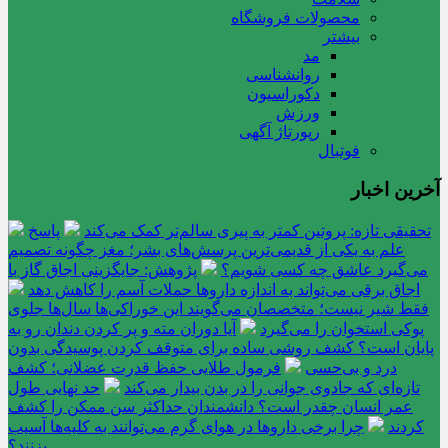
محصولات فروشگاه
بیشتر
مد
روانشناسی
دکوراسیون
ورزش
رپورتاژ آگهی
فوتبال
آخرین اخبار
تحقیقی تازه: پروتین کمتر به پیری سالم‌تر کمک می‌کند
پاسخ
علم به یکی از قدیمی‌ترین پرسش‌های بشر؛ مغز چگونه تصمیم
می‌گیرد عاشق چه کسی شویم؟
پژوهش: جایگزینی اجاق گاز با
اجاق برقی می‌تواند به اندازه داروها حملات آسم را کاهش دهد
فقط شیر نیست؛ متخصصان می‌گویند این خوراکی‌ها سال‌ها جلوی
پوکی استخوان را می‌گیرد
آیا دوران مته و پر کردن دندان رو به
پایان است؟ کشف روشی ساده برای متوقف کردن پوسیدگی بدون
درد و بی‌حسی
فرمول طلایی حفظ قدرت عضلانی؛ کشف
تازه‌ای که جادوی جوانی را در بدن بیدار می‌کند
حد نهایی طول
عمر انسان چقدر است؟ دانشمندان حداکثر سن ممکن را کشف
کردند
چرا برخی داروها در هوای گرم می‌توانند به کلیه‌ها آسیب
بزنند؟