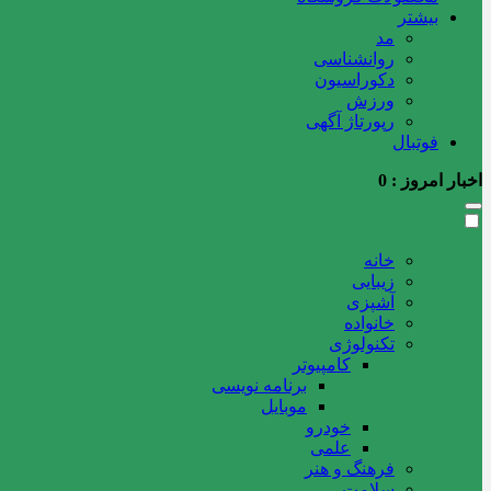
بیشتر
مد
روانشناسی
دکوراسیون
ورزش
رپورتاژ آگهی
فوتبال
اخبار امروز :
0
خانه
زیبایی
آشپزی
خانواده
تکنولوژی
کامپیوتر
برنامه نویسی
موبایل
خودرو
علمی
فرهنگ و هنر
سلامت