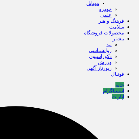
موبایل
خودرو
علمی
فرهنگ و هنر
سلامت
محصولات فروشگاه
بیشتر
مد
روانشناسی
دکوراسیون
ورزش
رپورتاژ آگهی
فوتبال
خانه
اینستاگرام
آپارات