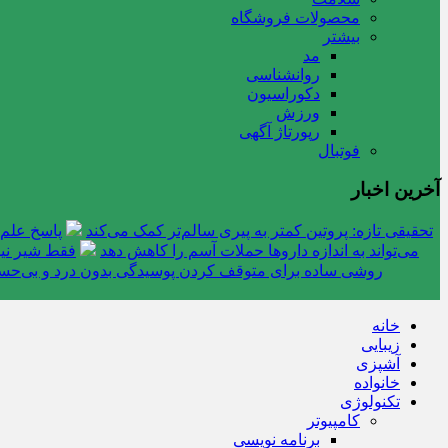
محصولات فروشگاه
بیشتر
مد
روانشناسی
دکوراسیون
ورزش
رپورتاژ آگهی
فوتبال
آخرین اخبار
تحقیقی تازه: پروتین کمتر به پیری سالم‌تر کمک می‌کند
پاسخ علم 
می‌تواند به اندازه داروها حملات آسم را کاهش دهد
فقط شیر نیس
روشی ساده برای متوقف کردن پوسیدگی بدون درد و بی‌ح
خانه
زیبایی
آشپزی
خانواده
تکنولوژی
کامپیوتر
برنامه نویسی