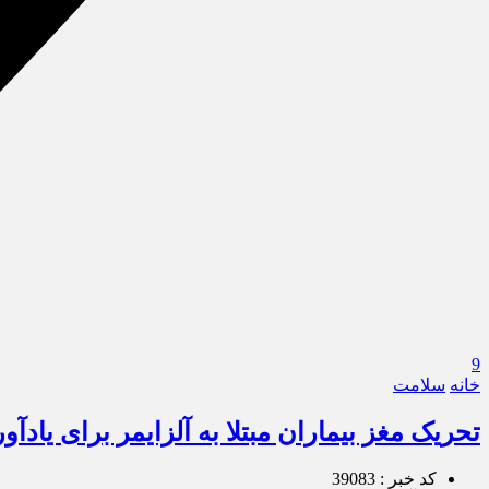
9
خانه
سلامت
تحریک مغز بیماران مبتلا به آلزایمر برای یادآ
کد خبر : 39083