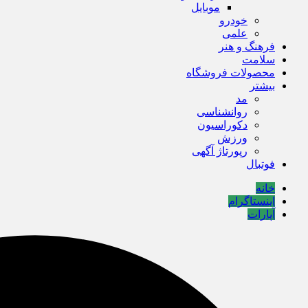
موبایل
خودرو
علمی
فرهنگ و هنر
سلامت
محصولات فروشگاه
بیشتر
مد
روانشناسی
دکوراسیون
ورزش
رپورتاژ آگهی
فوتبال
خانه
اینستاگرام
آپارات