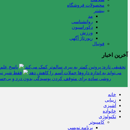
محصولات فروشگاه
بیشتر
مد
روانشناسی
دکوراسیون
ورزش
رپورتاژ آگهی
فوتبال
آخرین اخبار
تحقیقی تازه: پروتین کمتر به پیری سالم‌تر کمک می‌کند
پاسخ علم 
می‌تواند به اندازه داروها حملات آسم را کاهش دهد
فقط شیر نیس
روشی ساده برای متوقف کردن پوسیدگی بدون درد و بی‌ح
خانه
زیبایی
آشپزی
خانواده
تکنولوژی
کامپیوتر
برنامه نویسی