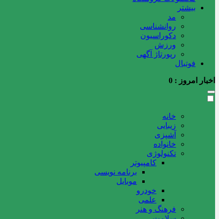
بیشتر
مد
روانشناسی
دکوراسیون
ورزش
رپورتاژ آگهی
فوتبال
اخبار امروز :
0
خانه
زیبایی
آشپزی
خانواده
تکنولوژی
کامپیوتر
برنامه نویسی
موبایل
خودرو
علمی
فرهنگ و هنر
سلامت