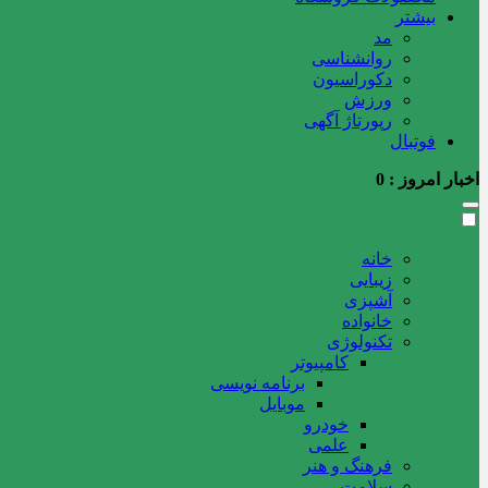
بیشتر
مد
روانشناسی
دکوراسیون
ورزش
رپورتاژ آگهی
فوتبال
اخبار امروز :
0
خانه
زیبایی
آشپزی
خانواده
تکنولوژی
کامپیوتر
برنامه نویسی
موبایل
خودرو
علمی
فرهنگ و هنر
سلامت