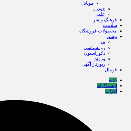
موبایل
خودرو
علمی
فرهنگ و هنر
سلامت
محصولات فروشگاه
بیشتر
مد
روانشناسی
دکوراسیون
ورزش
رپورتاژ آگهی
فوتبال
خانه
اینستاگرام
آپارات