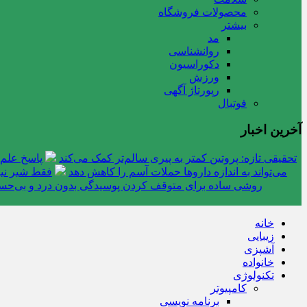
محصولات فروشگاه
بیشتر
مد
روانشناسی
دکوراسیون
ورزش
رپورتاژ آگهی
فوتبال
آخرین اخبار
تحقیقی تازه: پروتین کمتر به پیری سالم‌تر کمک می‌کند
پاسخ علم 
می‌تواند به اندازه داروها حملات آسم را کاهش دهد
فقط شیر نیس
روشی ساده برای متوقف کردن پوسیدگی بدون درد و بی‌ح
خانه
زیبایی
آشپزی
خانواده
تکنولوژی
کامپیوتر
برنامه نویسی