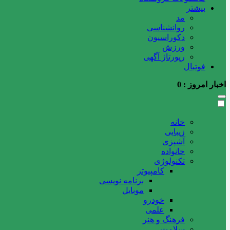
بیشتر
مد
روانشناسی
دکوراسیون
ورزش
رپورتاژ آگهی
فوتبال
اخبار امروز :
0
خانه
زیبایی
آشپزی
خانواده
تکنولوژی
کامپیوتر
برنامه نویسی
موبایل
خودرو
علمی
فرهنگ و هنر
سلامت