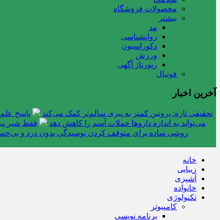
محصولات فروشگاه
بیشتر
مد
روانشناسی
دکوراسیون
ورزش
رپورتاژ آگهی
فوتبال
آخرین اخبار
تحقیقی تازه: پروتین کمتر به پیری سالم‌تر کمک می‌کند
پاسخ علم 
می‌تواند به اندازه داروها حملات آسم را کاهش دهد
فقط شیر نیس
روشی ساده برای متوقف کردن پوسیدگی بدون درد و بی‌ح
خانه
زیبایی
آشپزی
خانواده
تکنولوژی
کامپیوتر
برنامه نویسی