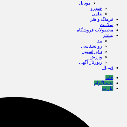
موبایل
خودرو
علمی
فرهنگ و هنر
سلامت
محصولات فروشگاه
بیشتر
مد
روانشناسی
دکوراسیون
ورزش
رپورتاژ آگهی
فوتبال
خانه
اینستاگرام
آپارات