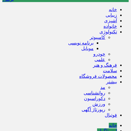
خانه
زیبایی
آشپزی
خانواده
تکنولوژی
کامپیوتر
برنامه نویسی
موبایل
خودرو
علمی
فرهنگ و هنر
سلامت
محصولات فروشگاه
بیشتر
مد
روانشناسی
دکوراسیون
ورزش
رپورتاژ آگهی
فوتبال
خانه
اینستاگرام