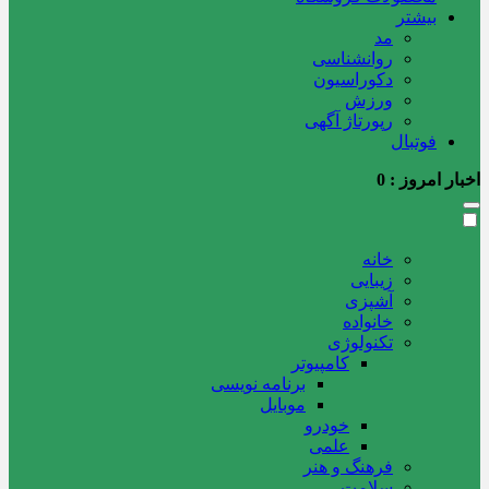
بیشتر
مد
روانشناسی
دکوراسیون
ورزش
رپورتاژ آگهی
فوتبال
اخبار امروز :
0
خانه
زیبایی
آشپزی
خانواده
تکنولوژی
کامپیوتر
برنامه نویسی
موبایل
خودرو
علمی
فرهنگ و هنر
سلامت