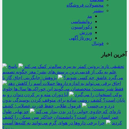
محصولات فروشگاه
بیشتر
مد
روانشناسی
دکوراسیون
ورزش
رپورتاژ آگهی
فوتبال
آخرین اخبار
تحقیقی تازه: پروتین کمتر به پیری سالم‌تر کمک می‌کند
پاسخ
علم به یکی از قدیمی‌ترین پرسش‌های بشر؛ مغز چگونه تصمیم
می‌گیرد عاشق چه کسی شویم؟
پژوهش: جایگزینی اجاق گاز با
اجاق برقی می‌تواند به اندازه داروها حملات آسم را کاهش دهد
فقط شیر نیست؛ متخصصان می‌گویند این خوراکی‌ها سال‌ها جلوی
پوکی استخوان را می‌گیرد
آیا دوران مته و پر کردن دندان رو به
پایان است؟ کشف روشی ساده برای متوقف کردن پوسیدگی بدون
درد و بی‌حسی
فرمول طلایی حفظ قدرت عضلانی؛ کشف
تازه‌ای که جادوی جوانی را در بدن بیدار می‌کند
حد نهایی طول
عمر انسان چقدر است؟ دانشمندان حداکثر سن ممکن را کشف
کردند
چرا برخی داروها در هوای گرم می‌توانند به کلیه‌ها آسیب
بزنند؟