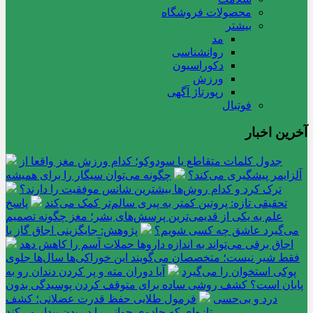
محصولات فروشگاه
بیشتر
مد
روانشناسی
دکوراسیون
ورزش
رپورتاژ آگهی
فوتبال
آخرین اخبار
جدول کلمات متقاطع یا سودوکو؛ کدام ورزش مغز واقعا از
آلزایمر پیشگیری می‌کند؟
چگونه می‌توان سیگار را برای همیشه
ترک کرد و کدام روش‌ها بیشترین شانس موفقیت را دارند؟
تحقیقی تازه: پروتین کمتر به پیری سالم‌تر کمک می‌کند
پاسخ
علم به یکی از قدیمی‌ترین پرسش‌های بشر؛ مغز چگونه تصمیم
می‌گیرد عاشق چه کسی شویم؟
پژوهش: جایگزینی اجاق گاز با
اجاق برقی می‌تواند به اندازه داروها حملات آسم را کاهش دهد
فقط شیر نیست؛ متخصصان می‌گویند این خوراکی‌ها سال‌ها جلوی
پوکی استخوان را می‌گیرد
آیا دوران مته و پر کردن دندان رو به
پایان است؟ کشف روشی ساده برای متوقف کردن پوسیدگی بدون
درد و بی‌حسی
فرمول طلایی حفظ قدرت عضلانی؛ کشف
تازه‌ای که جادوی جوانی را در بدن بیدار می‌کند