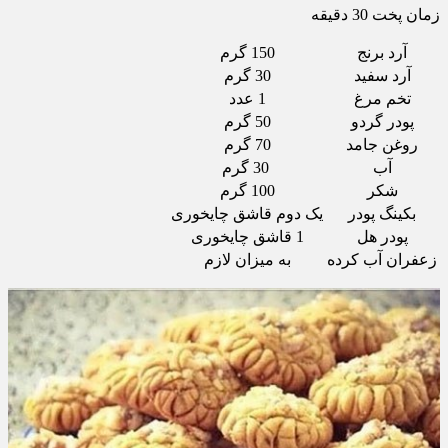
زمان پخت 30 دقیقه
آرد برنج
150 گرم
آرد سفید
30 گرم
تخم مرغ
1 عدد
پودر گردو
50 گرم
روغن جامد
70 گرم
آب
30 گرم
شکر
100 گرم
بکینگ پودر
یک دوم قاشق چایخوری
پودر هل
1 قاشق چایخوری
زعفران آب کرده
به میزان لازم