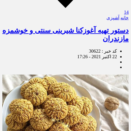
14
خانه
آشپزی
دستور تهیه آغوزکنا شیرینی سنتی و خوشمزه
مازندران
کد خبر : 30622
22 اکتبر 2021 - 17:26