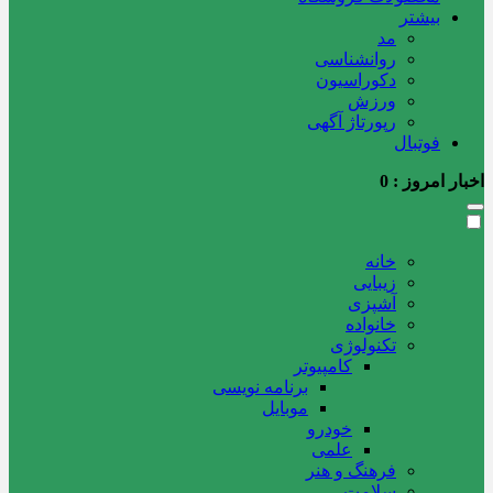
بیشتر
مد
روانشناسی
دکوراسیون
ورزش
رپورتاژ آگهی
فوتبال
اخبار امروز :
0
خانه
زیبایی
آشپزی
خانواده
تکنولوژی
کامپیوتر
برنامه نویسی
موبایل
خودرو
علمی
فرهنگ و هنر
سلامت