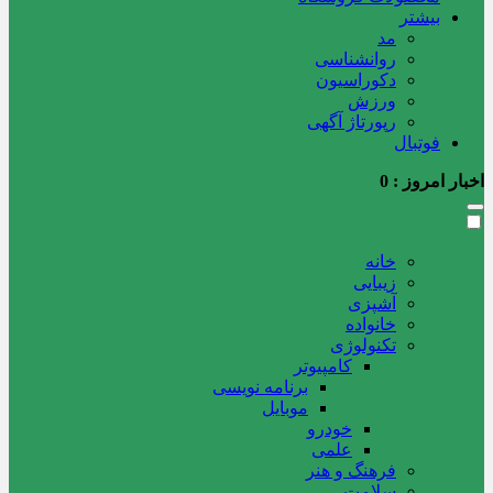
بیشتر
مد
روانشناسی
دکوراسیون
ورزش
رپورتاژ آگهی
فوتبال
اخبار امروز :
0
خانه
زیبایی
آشپزی
خانواده
تکنولوژی
کامپیوتر
برنامه نویسی
موبایل
خودرو
علمی
فرهنگ و هنر
سلامت