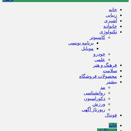
خانه
زیبایی
آشپزی
خانواده
تکنولوژی
کامپیوتر
برنامه نویسی
موبایل
خودرو
علمی
فرهنگ و هنر
سلامت
محصولات فروشگاه
بیشتر
مد
روانشناسی
دکوراسیون
ورزش
رپورتاژ آگهی
فوتبال
خانه
اینستاگرام