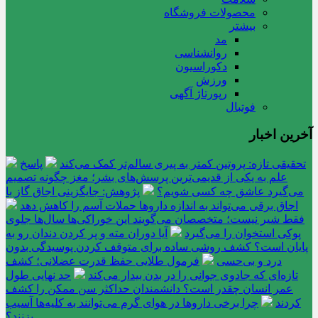
محصولات فروشگاه
بیشتر
مد
روانشناسی
دکوراسیون
ورزش
رپورتاژ آگهی
فوتبال
آخرین اخبار
تحقیقی تازه: پروتین کمتر به پیری سالم‌تر کمک می‌کند
پاسخ
علم به یکی از قدیمی‌ترین پرسش‌های بشر؛ مغز چگونه تصمیم
می‌گیرد عاشق چه کسی شویم؟
پژوهش: جایگزینی اجاق گاز با
اجاق برقی می‌تواند به اندازه داروها حملات آسم را کاهش دهد
فقط شیر نیست؛ متخصصان می‌گویند این خوراکی‌ها سال‌ها جلوی
پوکی استخوان را می‌گیرد
آیا دوران مته و پر کردن دندان رو به
پایان است؟ کشف روشی ساده برای متوقف کردن پوسیدگی بدون
درد و بی‌حسی
فرمول طلایی حفظ قدرت عضلانی؛ کشف
تازه‌ای که جادوی جوانی را در بدن بیدار می‌کند
حد نهایی طول
عمر انسان چقدر است؟ دانشمندان حداکثر سن ممکن را کشف
کردند
چرا برخی داروها در هوای گرم می‌توانند به کلیه‌ها آسیب
بزنند؟