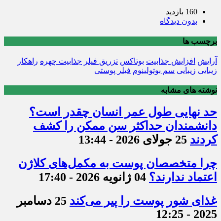
160 بازدید
بدون دیدگاه
برچسب ها
آرایش
افزایش جذابیت
بوتاکس
تزریق فیلر
جذابیت چهره
راهکار
زیبایی
زیبایی
سم بوتولینوم
فیلر پوستی
نوشته های مشابه
حد نهایی طول عمر انسان چقدر است؟
دانشمندان حداکثر سن ممکن را کشف
کردند
25 جولای 2026 - 13:44
چرا متخصصان پوست به مکمل‌های کلاژن
اعتماد ندارند؟
04 ژانویه 2026 - 17:40
غذای شور پوست را پیر می‌کند
25 دسامبر
2025 - 12:25