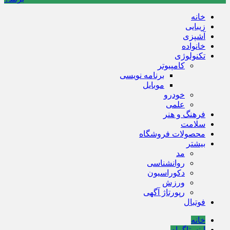
خانه
زیبایی
آشپزی
خانواده
تکنولوژی
کامپیوتر
برنامه نویسی
موبایل
خودرو
علمی
فرهنگ و هنر
سلامت
محصولات فروشگاه
بیشتر
مد
روانشناسی
دکوراسیون
ورزش
رپورتاژ آگهی
فوتبال
خانه
اینستاگرام