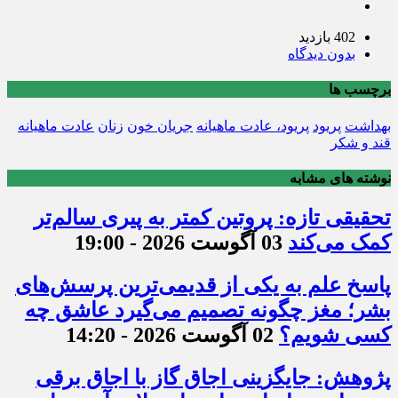
402 بازدید
بدون دیدگاه
برچسب ها
بهداشت
پریود
پریود، عادت ماهیانه
جریان خون
زنان
عادت ماهیانه
قند و شکر
نوشته های مشابه
تحقیقی تازه: پروتین کمتر به پیری سالم‌تر
کمک می‌کند
03 آگوست 2026 - 19:00
پاسخ علم به یکی از قدیمی‌ترین پرسش‌های
بشر؛ مغز چگونه تصمیم می‌گیرد عاشق چه
کسی شویم؟
02 آگوست 2026 - 14:20
پژوهش: جایگزینی اجاق گاز با اجاق برقی