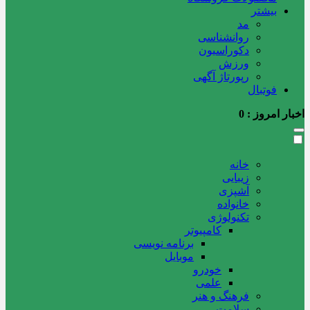
بیشتر
مد
روانشناسی
دکوراسیون
ورزش
رپورتاژ آگهی
فوتبال
اخبار امروز :
0
خانه
زیبایی
آشپزی
خانواده
تکنولوژی
کامپیوتر
برنامه نویسی
موبایل
خودرو
علمی
فرهنگ و هنر
سلامت