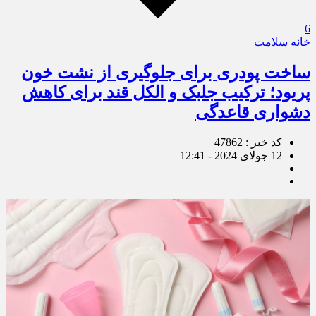
6
خانه
سلامت
ساخت پودری برای جلوگیری از نشت خون
پریود؛ ترکیب جلبک و الکل قند برای کاهش
دشواری قاعدگی
کد خبر : 47862
12 جولای 2024 - 12:41