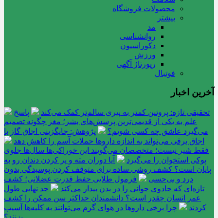
محصولات فروشگاه
بیشتر
مد
روانشناسی
دکوراسیون
ورزش
رپورتاژ آگهی
فوتبال
آخرین اخبار
تحقیقی تازه: پروتین کمتر به پیری سالم‌تر کمک می‌کند
پاسخ
علم به یکی از قدیمی‌ترین پرسش‌های بشر؛ مغز چگونه تصمیم
می‌گیرد عاشق چه کسی شویم؟
پژوهش: جایگزینی اجاق گاز با
اجاق برقی می‌تواند به اندازه داروها حملات آسم را کاهش دهد
فقط شیر نیست؛ متخصصان می‌گویند این خوراکی‌ها سال‌ها جلوی
پوکی استخوان را می‌گیرد
آیا دوران مته و پر کردن دندان رو به
پایان است؟ کشف روشی ساده برای متوقف کردن پوسیدگی بدون
درد و بی‌حسی
فرمول طلایی حفظ قدرت عضلانی؛ کشف
تازه‌ای که جادوی جوانی را در بدن بیدار می‌کند
حد نهایی طول
عمر انسان چقدر است؟ دانشمندان حداکثر سن ممکن را کشف
کردند
چرا برخی داروها در هوای گرم می‌توانند به کلیه‌ها آسیب
بزنند؟