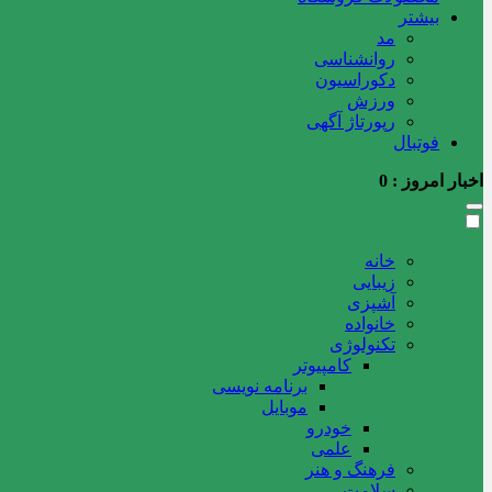
بیشتر
مد
روانشناسی
دکوراسیون
ورزش
رپورتاژ آگهی
فوتبال
اخبار امروز :
0
خانه
زیبایی
آشپزی
خانواده
تکنولوژی
کامپیوتر
برنامه نویسی
موبایل
خودرو
علمی
فرهنگ و هنر
سلامت