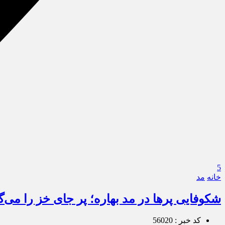
5
خانه
مد
شکوفایی پرها در مد بهاره؛ پر جای خز را می‌گ
کد خبر : 56020