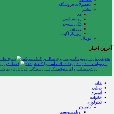
محصولات فروشگاه
بیشتر
مد
روانشناسی
دکوراسیون
ورزش
رپورتاژ آگهی
فوتبال
آخرین اخبار
تحقیقی تازه: پروتین کمتر به پیری سالم‌تر کمک می‌کند
پاسخ علم 
می‌تواند به اندازه داروها حملات آسم را کاهش دهد
فقط شیر نیس
روشی ساده برای متوقف کردن پوسیدگی بدون درد و بی‌ح
خانه
زیبایی
آشپزی
خانواده
تکنولوژی
کامپیوتر
برنامه نویسی