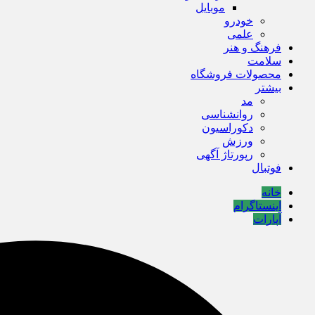
موبایل
خودرو
علمی
فرهنگ و هنر
سلامت
محصولات فروشگاه
بیشتر
مد
روانشناسی
دکوراسیون
ورزش
رپورتاژ آگهی
فوتبال
خانه
اینستاگرام
آپارات