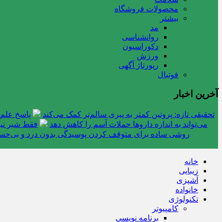
محصولات فروشگاه
بیشتر
مد
روانشناسی
دکوراسیون
ورزش
رپورتاژ آگهی
فوتبال
آخرین اخبار
تحقیقی تازه: پروتین کمتر به پیری سالم‌تر کمک می‌کند
پاسخ علم 
می‌تواند به اندازه داروها حملات آسم را کاهش دهد
فقط شیر نیس
روشی ساده برای متوقف کردن پوسیدگی بدون درد و بی‌ح
خانه
زیبایی
آشپزی
خانواده
تکنولوژی
کامپیوتر
برنامه نویسی