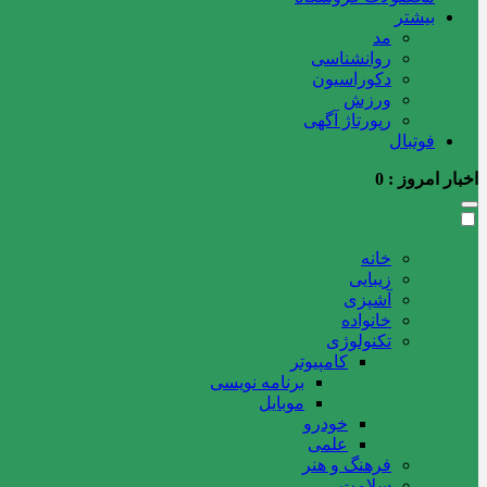
بیشتر
مد
روانشناسی
دکوراسیون
ورزش
رپورتاژ آگهی
فوتبال
اخبار امروز :
0
خانه
زیبایی
آشپزی
خانواده
تکنولوژی
کامپیوتر
برنامه نویسی
موبایل
خودرو
علمی
فرهنگ و هنر
سلامت