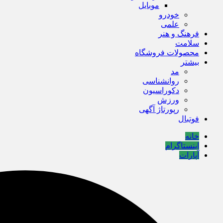
موبایل
خودرو
علمی
فرهنگ و هنر
سلامت
محصولات فروشگاه
بیشتر
مد
روانشناسی
دکوراسیون
ورزش
رپورتاژ آگهی
فوتبال
خانه
اینستاگرام
آپارات