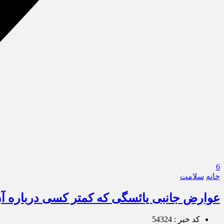
6
خانه
سلامت
عوارض جانبی یائسگی که کمتر کسی درباره 
کد خبر : 54324