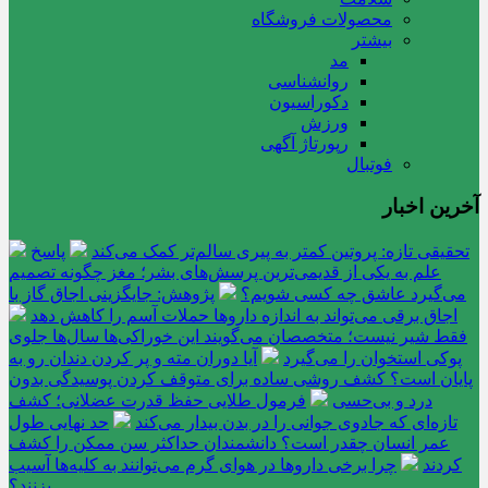
محصولات فروشگاه
بیشتر
مد
روانشناسی
دکوراسیون
ورزش
رپورتاژ آگهی
فوتبال
آخرین اخبار
تحقیقی تازه: پروتین کمتر به پیری سالم‌تر کمک می‌کند
پاسخ
علم به یکی از قدیمی‌ترین پرسش‌های بشر؛ مغز چگونه تصمیم
می‌گیرد عاشق چه کسی شویم؟
پژوهش: جایگزینی اجاق گاز با
اجاق برقی می‌تواند به اندازه داروها حملات آسم را کاهش دهد
فقط شیر نیست؛ متخصصان می‌گویند این خوراکی‌ها سال‌ها جلوی
پوکی استخوان را می‌گیرد
آیا دوران مته و پر کردن دندان رو به
پایان است؟ کشف روشی ساده برای متوقف کردن پوسیدگی بدون
درد و بی‌حسی
فرمول طلایی حفظ قدرت عضلانی؛ کشف
تازه‌ای که جادوی جوانی را در بدن بیدار می‌کند
حد نهایی طول
عمر انسان چقدر است؟ دانشمندان حداکثر سن ممکن را کشف
کردند
چرا برخی داروها در هوای گرم می‌توانند به کلیه‌ها آسیب
بزنند؟