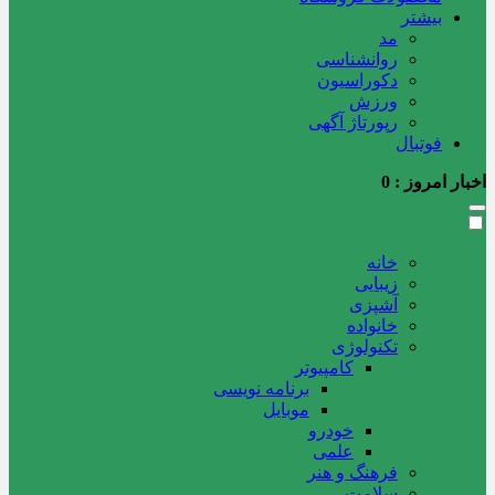
بیشتر
مد
روانشناسی
دکوراسیون
ورزش
رپورتاژ آگهی
فوتبال
اخبار امروز :
0
خانه
زیبایی
آشپزی
خانواده
تکنولوژی
کامپیوتر
برنامه نویسی
موبایل
خودرو
علمی
فرهنگ و هنر
سلامت