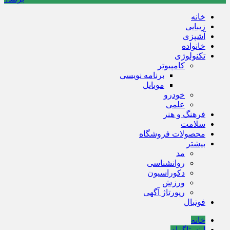
خانه
زیبایی
آشپزی
خانواده
تکنولوژی
کامپیوتر
برنامه نویسی
موبایل
خودرو
علمی
فرهنگ و هنر
سلامت
محصولات فروشگاه
بیشتر
مد
روانشناسی
دکوراسیون
ورزش
رپورتاژ آگهی
فوتبال
خانه
اینستاگرام