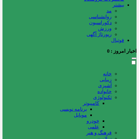
بیشتر
مد
روانشناسی
دکوراسیون
ورزش
رپورتاژ آگهی
فوتبال
اخبار امروز :
0
خانه
زیبایی
آشپزی
خانواده
تکنولوژی
کامپیوتر
برنامه نویسی
موبایل
خودرو
علمی
فرهنگ و هنر
سلامت