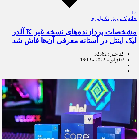
12
خانه
کامپیوتر
تکنولوژی
مشخصات پردازنده‌های نسخه غیر K آلدر
لیک اینتل در آستانه معرفی آن‌ها فاش شد
کد خبر : 32362
02 ژانویه 2022 - 16:13