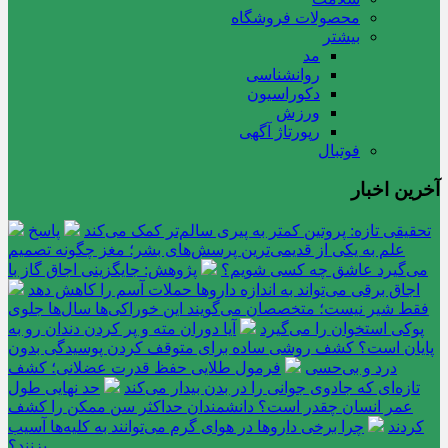
محصولات فروشگاه
بیشتر
مد
روانشناسی
دکوراسیون
ورزش
رپورتاژ آگهی
فوتبال
آخرین اخبار
تحقیقی تازه: پروتین کمتر به پیری سالم‌تر کمک می‌کند
پاسخ
علم به یکی از قدیمی‌ترین پرسش‌های بشر؛ مغز چگونه تصمیم
می‌گیرد عاشق چه کسی شویم؟
پژوهش: جایگزینی اجاق گاز با
اجاق برقی می‌تواند به اندازه داروها حملات آسم را کاهش دهد
فقط شیر نیست؛ متخصصان می‌گویند این خوراکی‌ها سال‌ها جلوی
پوکی استخوان را می‌گیرد
آیا دوران مته و پر کردن دندان رو به
پایان است؟ کشف روشی ساده برای متوقف کردن پوسیدگی بدون
درد و بی‌حسی
فرمول طلایی حفظ قدرت عضلانی؛ کشف
تازه‌ای که جادوی جوانی را در بدن بیدار می‌کند
حد نهایی طول
عمر انسان چقدر است؟ دانشمندان حداکثر سن ممکن را کشف
کردند
چرا برخی داروها در هوای گرم می‌توانند به کلیه‌ها آسیب
بزنند؟