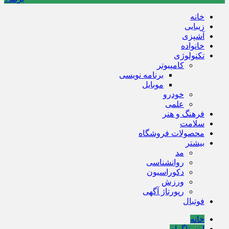
خانه
زیبایی
آشپزی
خانواده
تکنولوژی
کامپیوتر
برنامه نویسی
موبایل
خودرو
علمی
فرهنگ و هنر
سلامت
محصولات فروشگاه
بیشتر
مد
روانشناسی
دکوراسیون
ورزش
رپورتاژ آگهی
فوتبال
خانه
اینستاگرام