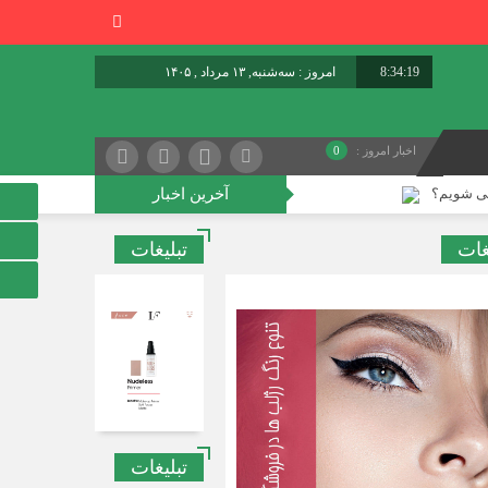
8:34:20
امروز : سه‌شنبه, ۱۳ مرداد , ۱۴۰۵
برابر با : Tuesday - 4 August - 2026
اخبار امروز :
0
سی شویم؟
آخرین اخبار
غات
تبلیغات
سن ممکن را کشف کردند
تبلیغات