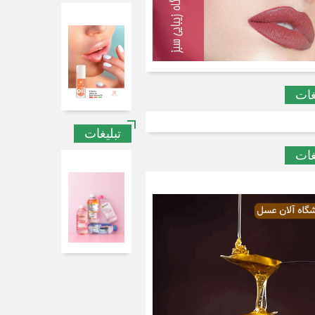
غات
تبلیغات
غات