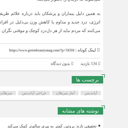
به همین دلیل بیماران و پزشکان باید درباره علائم ظری
انرژی، درد جدید و مداوم یا کاهش وزن بی‌دلیل در افراد ج
می‌کنند که مردم نباید از هر دل‌درد کوچک و موقتی نگران 
لینک کوتاه :
https://www.greenbeautymag.com/?p=54316
134 بازدید
بدون دیدگاه
برچسب ها
آپاندیس
آمار سرطان
جراحی آپاندیس
سرطان آ
نوشته های مشابه
تحقیقی تازه: پروتین کمتر به پیری سالم‌تر کمک می‌کند