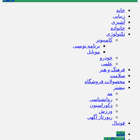
خانه
زیبایی
آشپزی
خانواده
تکنولوژی
کامپیوتر
برنامه نویسی
موبایل
خودرو
علمی
فرهنگ و هنر
سلامت
محصولات فروشگاه
بیشتر
مد
روانشناسی
دکوراسیون
ورزش
رپورتاژ آگهی
فوتبال
خانه
اینستاگرام