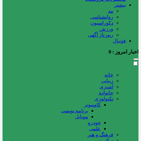
بیشتر
مد
روانشناسی
دکوراسیون
ورزش
رپورتاژ آگهی
فوتبال
اخبار امروز :
0
خانه
زیبایی
آشپزی
خانواده
تکنولوژی
کامپیوتر
برنامه نویسی
موبایل
خودرو
علمی
فرهنگ و هنر
سلامت