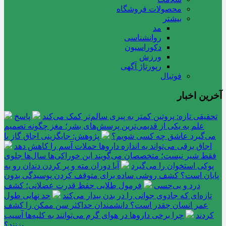
محصولات فروشگاه
بیشتر
مد
روانشناسی
دکوراسیون
ورزش
رپورتاژ آگهی
فوتبال
آخرین اخبار
تحقیقی تازه: پروتین کمتر به پیری سالم‌تر کمک می‌کند
پاسخ
علم به یکی از قدیمی‌ترین پرسش‌های بشر؛ مغز چگونه تصمیم
می‌گیرد عاشق چه کسی شویم؟
پژوهش: جایگزینی اجاق گاز با
اجاق برقی می‌تواند به اندازه داروها حملات آسم را کاهش دهد
فقط شیر نیست؛ متخصصان می‌گویند این خوراکی‌ها سال‌ها جلوی
پوکی استخوان را می‌گیرد
آیا دوران مته و پر کردن دندان رو به
پایان است؟ کشف روشی ساده برای متوقف کردن پوسیدگی بدون
درد و بی‌حسی
فرمول طلایی حفظ قدرت عضلانی؛ کشف
تازه‌ای که جادوی جوانی را در بدن بیدار می‌کند
حد نهایی طول
عمر انسان چقدر است؟ دانشمندان حداکثر سن ممکن را کشف
کردند
چرا برخی داروها در هوای گرم می‌توانند به کلیه‌ها آسیب
بزنند؟