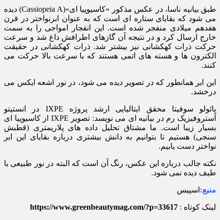
طبق بیانیه ناسا، در عکس مذکور «کاسیوپیا ای»(Cassiopeia A) دیده
می شود که بقایای ستاره ای است که به عنوان ابرنواختر در قرن
هفدهم میلادی منفجر شده است. این انفجار امواجی را به سمت
خارج ارسال کرد و در نتیجه آن گازهای اطرافش داغ شد و سرعت
حرکت ذرات کهکشانی نیز بیشتر شد. ذرات کهکشانی در حقیقت
الکترون ها و هسته های اتمی هستند که با سرعت بالا حرکت می
کنند.
این ابر همانطور که در تصویر دیده می شود، در نور اشعه ایکس می
درخشد.
پائولو سوفیتا محقق ایتالیایی ارشد پروژه IXPE در انستیتو
آستروفیزیک رم در بیانیه ای می نویسد: تصویر IXPE از کاسیوپیا ای
بسیار زیبا است. ما مشتاق تحلیل داده های پلاریمتری (قطبش
سنجی) هستیم تا بتوانیم به دانش بیشتری درباره بقایای این ابر
نواختر دست یابیم.
نکته جالب درباره این عکس، رنگ آن است که البته در نور طبیعی با
طیف دیده نمی شود.
منبع:
اسپیس
لینک کوتاه :
https://www.greenbeautymag.com/?p=33617