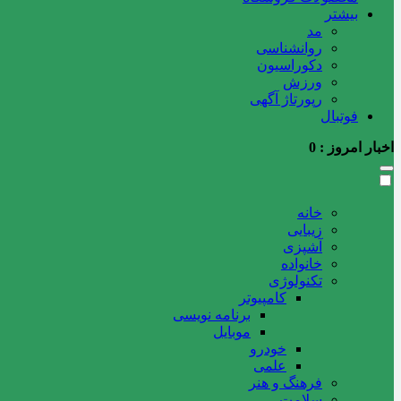
بیشتر
مد
روانشناسی
دکوراسیون
ورزش
رپورتاژ آگهی
فوتبال
اخبار امروز :
0
خانه
زیبایی
آشپزی
خانواده
تکنولوژی
کامپیوتر
برنامه نویسی
موبایل
خودرو
علمی
فرهنگ و هنر
سلامت