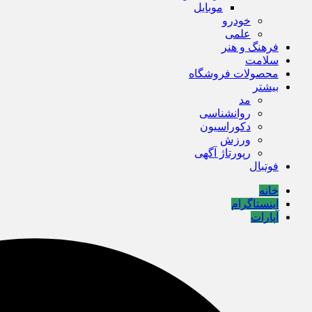
موبایل
خودرو
علمی
فرهنگ و هنر
سلامت
محصولات فروشگاه
بیشتر
مد
روانشناسی
دکوراسیون
ورزش
رپورتاژ آگهی
فوتبال
خانه
اینستاگرام
آپارات