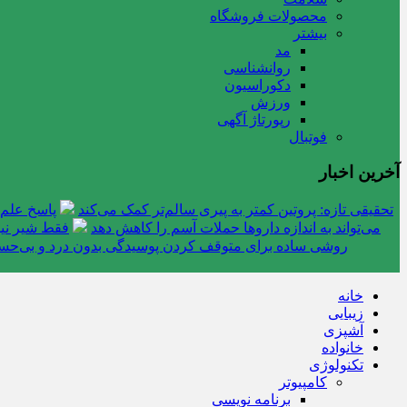
محصولات فروشگاه
بیشتر
مد
روانشناسی
دکوراسیون
ورزش
رپورتاژ آگهی
فوتبال
آخرین اخبار
تحقیقی تازه: پروتین کمتر به پیری سالم‌تر کمک می‌کند
پاسخ علم 
می‌تواند به اندازه داروها حملات آسم را کاهش دهد
فقط شیر نیس
روشی ساده برای متوقف کردن پوسیدگی بدون درد و بی‌ح
خانه
زیبایی
آشپزی
خانواده
تکنولوژی
کامپیوتر
برنامه نویسی