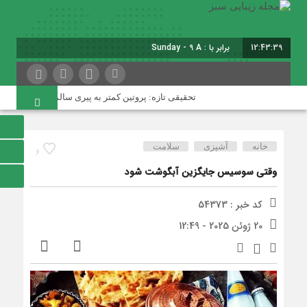
12:43:40
برابر با : Sunday - 9 August - 2026
تحقیقی تازه: پروتین کمتر به پیری سالم‌تر کمک می‌کند
پاس
خانه
آشپزی
سلامت
6
وقتی سوسیس جایگزین آبگوشت شود
کد خبر : 54373
20 ژوئن 2025 - 12:49