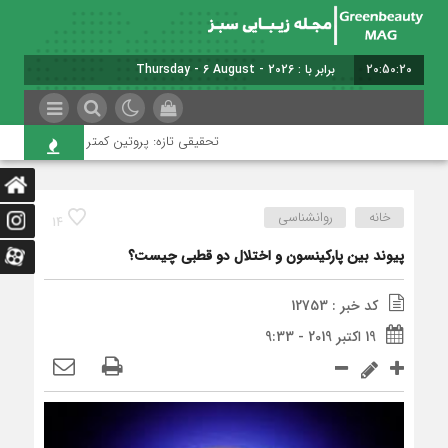
20:50:21
برابر با : Thursday - 6 August - 2026
تحقیقی تازه: پروتین کمتر به پیری سالم‌تر کمک می
خانه
روانشناسی
14
پیوند بین پارکینسون و اختلال دو قطبی چیست؟
کد خبر : 12753
19 اکتبر 2019 - 9:33