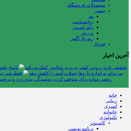
محصولات فروشگاه
بیشتر
مد
روانشناسی
دکوراسیون
ورزش
رپورتاژ آگهی
فوتبال
آخرین اخبار
تحقیقی تازه: پروتین کمتر به پیری سالم‌تر کمک می‌کند
پاسخ علم 
می‌تواند به اندازه داروها حملات آسم را کاهش دهد
فقط شیر نیس
روشی ساده برای متوقف کردن پوسیدگی بدون درد و بی‌ح
خانه
زیبایی
آشپزی
خانواده
تکنولوژی
کامپیوتر
برنامه نویسی