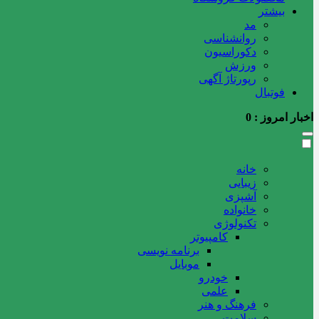
بیشتر
مد
روانشناسی
دکوراسیون
ورزش
رپورتاژ آگهی
فوتبال
اخبار امروز :
0
خانه
زیبایی
آشپزی
خانواده
تکنولوژی
کامپیوتر
برنامه نویسی
موبایل
خودرو
علمی
فرهنگ و هنر
سلامت