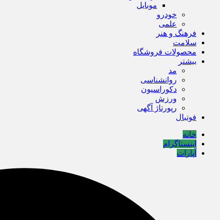
موبایل
خودرو
علمی
فرهنگ و هنر
سلامت
محصولات فروشگاه
بیشتر
مد
روانشناسی
دکوراسیون
ورزش
رپورتاژ آگهی
فوتبال
خانه
اینستاگرام
آپارات