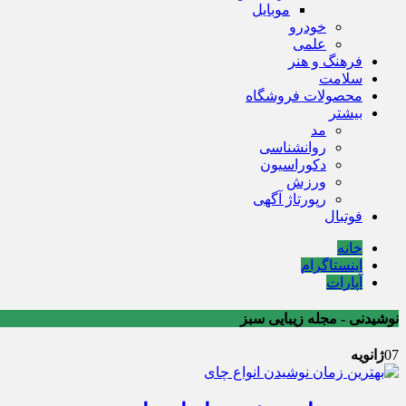
موبایل
خودرو
علمی
فرهنگ و هنر
سلامت
محصولات فروشگاه
بیشتر
مد
روانشناسی
دکوراسیون
ورزش
رپورتاژ آگهی
فوتبال
خانه
اینستاگرام
آپارات
نوشیدنی - مجله زیبایی سبز
07
ژانویه