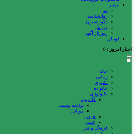
بیشتر
مد
روانشناسی
دکوراسیون
ورزش
رپورتاژ آگهی
فوتبال
اخبار امروز :
0
خانه
زیبایی
آشپزی
خانواده
تکنولوژی
کامپیوتر
برنامه نویسی
موبایل
خودرو
علمی
فرهنگ و هنر
سلامت