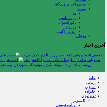
محصولات فروشگاه
بیشتر
مد
روانشناسی
دکوراسیون
ورزش
رپورتاژ آگهی
فوتبال
آخرین اخبار
تحقیقی تازه: پروتین کمتر به پیری سالم‌تر کمک می‌کند
پاسخ علم 
می‌تواند به اندازه داروها حملات آسم را کاهش دهد
فقط شیر نیس
روشی ساده برای متوقف کردن پوسیدگی بدون درد و بی‌ح
خانه
زیبایی
آشپزی
خانواده
تکنولوژی
کامپیوتر
برنامه نویسی